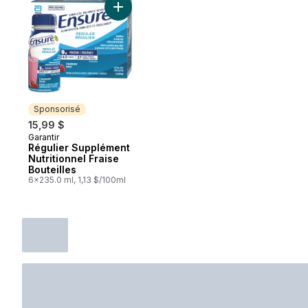
Ajouter Régulier Supplément Nutritionnel F
Sponsorisé
15,99 $
Garantir
Sponsorisé
Régulier Supplément
Nutritionnel Fraise
Bouteilles
6x235.0 ml, 1,13 $/100ml