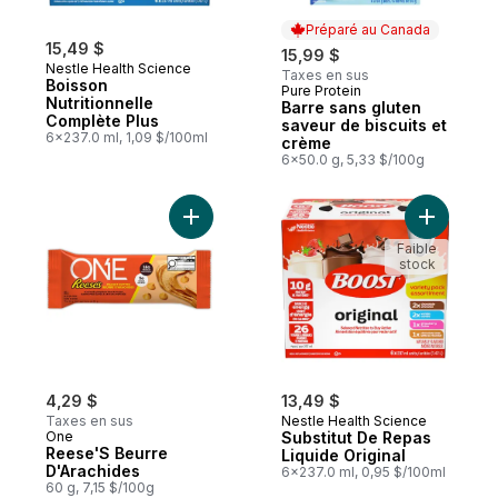
Préparé au Canada
15,49 $
15,99 $
Nestle Health Science
Taxes en sus
Boisson
Pure Protein
Préparé au Canada
Nutritionnelle
Barre sans gluten
Complète Plus
saveur de biscuits et
6x237.0 ml, 1,09 $/100ml
crème
6x50.0 g, 5,33 $/100g
Ajouter Reese'S Beurre D'Arachides au p
Ajouter S
Faible
stock
4,29 $
13,49 $
Taxes en sus
Nestle Health Science
One
Substitut De Repas
Reese'S Beurre
Liquide Original
D'Arachides
6x237.0 ml, 0,95 $/100ml
60 g, 7,15 $/100g