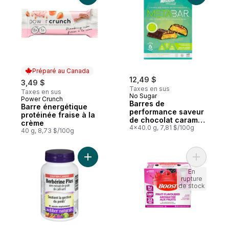
Préparé au Canada
12,49 $
3,49 $
Taxes en sus
Taxes en sus
No Sugar
Power Crunch
Préparé au Canada
Barres de
Barre énergétique
performance saveur
protéinée fraise à la
de chocolat caramel
crème
+ arachides
4x40.0 g, 7,81 $/100g
40 g, 8,73 $/100g
Ajouter Berbérine plus avec extrait de gra
Ajouter B
En
rupture
de stock