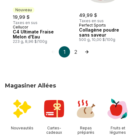
Nouveau
49,99 $
19,99 $
Taxes en sus
Taxes en sus
Perfect Sports
Cellucor
Nouveau
Collagène poudre
C4 Ultimate Fraise
sans saveur
Melon d'Eau
500 g, 10,00 $/100g
223 g, 8,96 $/100g
1
2
Magasiner Allées
sauter Magasiner Allées
Nouveautés
Cartes-
Repas
Fruits et
cadeaux
préparés
légumes