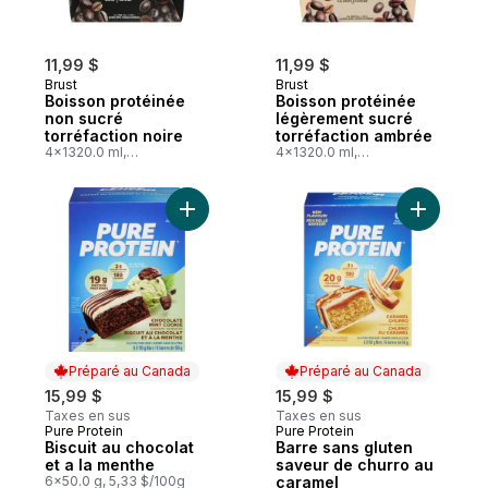
11,99 $
11,99 $
Brust
Brust
Boisson protéinée
Boisson protéinée
non sucré
légèrement sucré
torréfaction noire
torréfaction ambrée
4x1320.0 ml,
4x1320.0 ml,
0,23 $/100ml
0,23 $/100ml
Ajouter Biscuit au chocolat et a la menthe
Ajouter B
Préparé au Canada
Préparé au Canada
15,99 $
15,99 $
Taxes en sus
Taxes en sus
Pure Protein
Pure Protein
Préparé au Canada
Préparé au Canada
Biscuit au chocolat
Barre sans gluten
et a la menthe
saveur de churro au
6x50.0 g, 5,33 $/100g
caramel