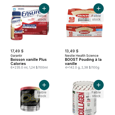
Ajouter Boisson vanille Plus Calories au p
Ajouter B
Faible
Faible
stock
stock
17,49 $
13,49 $
Garantir
Nestle Health Science
Boisson vanille Plus
BOOST Pouding à la
Calories
vanille
6x235.0 ml, 1,24 $/100ml
4x142.0 g, 2,38 $/100g
Ajouter C4 Ultimate Fraise Melon d'Eau au
Ajouter C
Faible
Faible
stock
stock