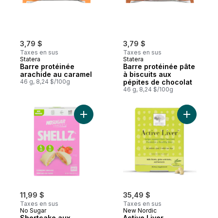
3,79 $
3,79 $
Taxes en sus
Taxes en sus
Statera
Statera
Barre protéinée
Barre protéinée pâte
arachide au caramel
à biscuits aux
46 g, 8,24 $/100g
pépites de chocolat
46 g, 8,24 $/100g
Ajouter Shortcake aux fraises au panier
Ajouter Ac
11,99 $
35,49 $
Taxes en sus
Taxes en sus
No Sugar
New Nordic
Shortcake aux
Active Liver