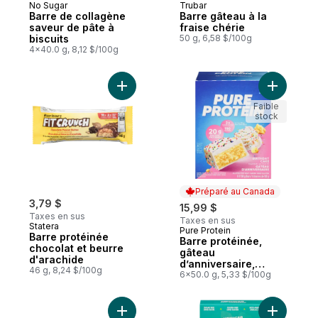
No Sugar
Trubar
Barre de collagène
Barre gâteau à la
saveur de pâte à
fraise chérie
biscuits
50 g, 6,58 $/100g
4x40.0 g, 8,12 $/100g
Ajouter Barre protéinée chocolat et beurr
Ajouter B
Faible
stock
Préparé au Canada
3,79 $
15,99 $
Taxes en sus
Taxes en sus
Statera
Pure Protein
Préparé au Canada
Barre protéinée
Barre protéinée,
chocolat et beurre
gâteau
d'arachide
d’anniversaire,
46 g, 8,24 $/100g
format économique
6x50.0 g, 5,33 $/100g
Ajouter Barre énergétique protéinée frais
Ajouter B