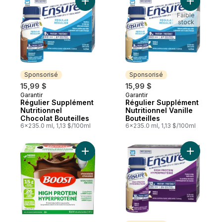
Ajouter Régulier Supplément Nutritionnel 
Ajouter Ré
Faible
stock
Sponsorisé
Sponsorisé
15,99 $
15,99 $
Garantir
Garantir
Sponsorisé
Sponsorisé
Régulier Supplément
Régulier Supplément
Nutritionnel
Nutritionnel Vanille
Chocolat Bouteilles
Bouteilles
6x235.0 ml, 1,13 $/100ml
6x235.0 ml, 1,13 $/100ml
Ajouter Substitut De Repas Liquide Hyper
Ajouter H