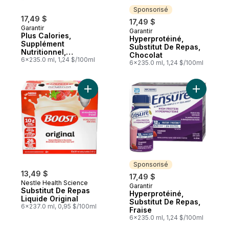
Sponsorisé
17,49 $
17,49 $
Garantir
Garantir
Sponsorisé
Plus Calories,
Hyperprotéiné,
Supplément
Substitut De Repas,
Nutritionnel,
Chocolat
Chocolat
6x235.0 ml, 1,24 $/100ml
6x235.0 ml, 1,24 $/100ml
Ajouter Substitut De Repas Liquide Origina
Ajouter H
Sponsorisé
13,49 $
17,49 $
Nestle Health Science
Garantir
Sponsorisé
Substitut De Repas
Hyperprotéiné,
Liquide Original
Substitut De Repas,
6x237.0 ml, 0,95 $/100ml
Fraise
6x235.0 ml, 1,24 $/100ml