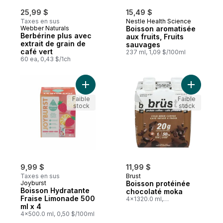
25,99 $
15,49 $
Taxes en sus
Nestle Health Science
Webber Naturals
Boisson aromatisée
Berbérine plus avec
aux fruits, Fruits
extrait de grain de
sauvages
café vert
237 ml, 1,09 $/100ml
60 ea, 0,43 $/1ch
Ajouter Boisson Hydratante Fraise Limona
Ajouter B
Faible
Faible
stock
stock
9,99 $
11,99 $
Taxes en sus
Brust
Joyburst
Boisson protéinée
Boisson Hydratante
chocolaté moka
Fraise Limonade 500
4x1320.0 ml,
ml x 4
0,23 $/100ml
4x500.0 ml, 0,50 $/100ml