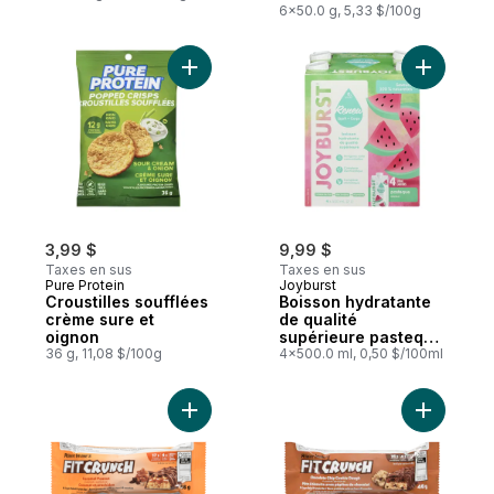
6x50.0 g, 5,33 $/100g
Ajouter Croustilles soufflées crème sure e
Ajouter B
3,99 $
9,99 $
Taxes en sus
Taxes en sus
Pure Protein
Joyburst
Croustilles soufflées
Boisson hydratante
crème sure et
de qualité
oignon
supérieure pasteque
36 g, 11,08 $/100g
saveur
4x500.0 ml, 0,50 $/100ml
Ajouter Barre protéinée arachide au cara
Ajouter B