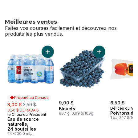
Meilleures ventes
Faites vos courses facilement et découvrez nos
produits les plus vendus.
sauter Meilleures ventes
Ajouter Eau de source naturelle, 24 bouteill
Ajouter Bleuets au 
Préparé au Canada
sale:
, formerly:
9,00 $
6,50 $
3,00 $
3,50 $
Bleuets
Délices du Ma
0,50 $ DE RABAIS
Poivrons de 
907 g, 0,99 $/100g
le Choix du Président
Préparé au Canada
1 ea, 2,17 $/1ch
Eau de source
naturelle,
24 bouteilles
24x500.0 ml,
0,03 $/100ml