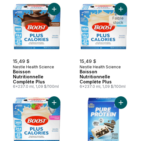
Ajouter Boisson Nutritionnelle Complète P
Ajouter B
Faible
stock
15,49 $
15,49 $
Nestle Health Science
Nestle Health Science
Boisson
Boisson
Nutritionnelle
Nutritionnelle
Complète Plus
Complète Plus
6x237.0 ml, 1,09 $/100ml
6x237.0 ml, 1,09 $/100ml
Ajouter Boisson Nutritionnelle Complète P
Ajouter B