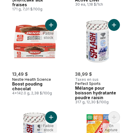
fraises
30 ea, 1,18 $/1ch
171 g, 7,01 $/100g
Ajouter Boost pouding chocolat au panier
Ajouter M
Faible
stock
13,49 $
38,99 $
Nestle Health Science
Taxes en sus
Boost pouding
Perfect Sports
Mélange pour
chocolat
boisson hydratante
4x142.0 g, 2,38 $/100g
poudre raisin
317 g, 12,30 $/100g
Ajouter Mélange pour boisson hydratante
Ajouter Re
Faible
En
stock
rupture