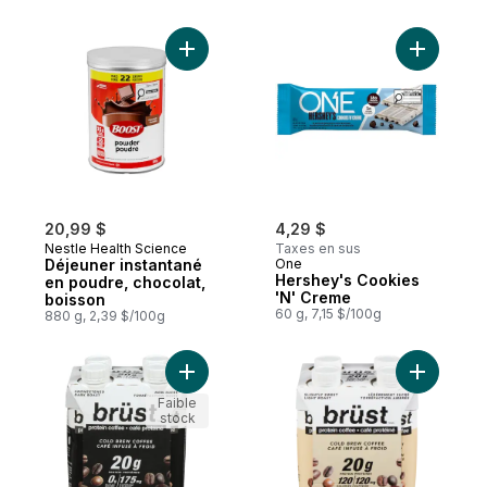
Ajouter Déjeuner instantané en poudre, c
Ajouter H
20,99 $
4,29 $
Nestle Health Science
Taxes en sus
Déjeuner instantané
One
Hershey's Cookies
en poudre, chocolat,
'N' Creme
boisson
60 g, 7,15 $/100g
880 g, 2,39 $/100g
Ajouter Boisson protéinée non sucré torré
Ajouter B
Faible
stock