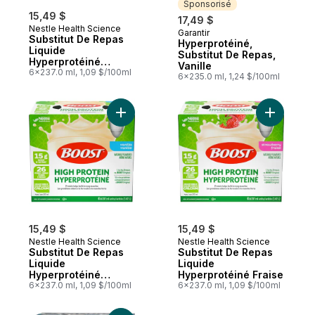
Sponsorisé
15,49 $
17,49 $
Nestle Health Science
Garantir
Sponsorisé
Substitut De Repas
Hyperprotéiné,
Liquide
Substitut De Repas,
Hyperprotéiné
Vanille
Choco.
6x237.0 ml, 1,09 $/100ml
6x235.0 ml, 1,24 $/100ml
Ajouter Substitut De Repas Liquide Hyperp
Ajouter S
15,49 $
15,49 $
Nestle Health Science
Nestle Health Science
Substitut De Repas
Substitut De Repas
Liquide
Liquide
Hyperprotéiné
Hyperprotéiné Fraise
Vanille
6x237.0 ml, 1,09 $/100ml
6x237.0 ml, 1,09 $/100ml