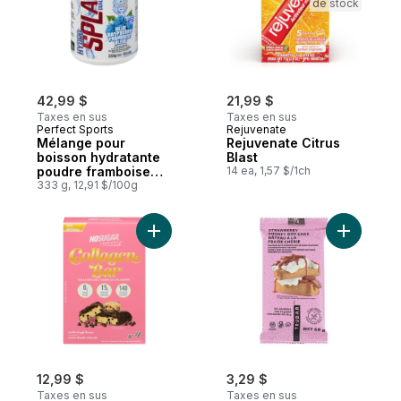
de stock
42,99 $
21,99 $
Taxes en sus
Taxes en sus
Perfect Sports
Rejuvenate
Mélange pour
Rejuvenate Citrus
boisson hydratante
Blast
poudre framboise
14 ea, 1,57 $/1ch
bleue
333 g, 12,91 $/100g
Ajouter Barre de collagène saveur de pâte
Ajouter Ba
12,99 $
3,29 $
Taxes en sus
Taxes en sus