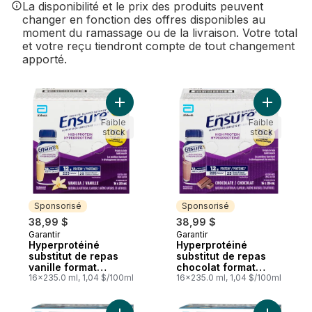
La disponibilité et le prix des produits peuvent
changer en fonction des offres disponibles au
moment du ramassage ou de la livraison. Votre total
et votre reçu tiendront compte de tout changement
apporté.
Ajouter Hyperprotéiné substitut de repas
Ajouter H
Faible
Faible
stock
stock
Sponsorisé
Sponsorisé
38,99 $
38,99 $
Garantir
Garantir
Sponsorisé
Sponsorisé
Hyperprotéiné
Hyperprotéiné
substitut de repas
substitut de repas
vanille format
chocolat format
économique
16x235.0 ml, 1,04 $/100ml
économique
16x235.0 ml, 1,04 $/100ml