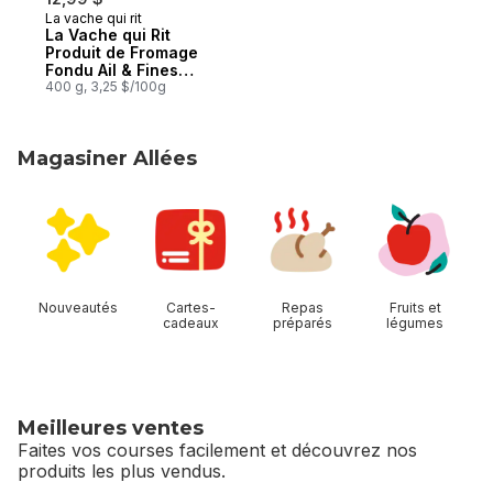
La vache qui rit
Préparé au Canada
La Vache qui Rit
Produit de Fromage
Fondu Ail & Fines
Herbes 24 Portions
400 g, 3,25 $/100g
de (400 g)
Magasiner Allées
sauter Magasiner Allées
Nouveautés
Cartes-
Repas
Fruits et
cadeaux
préparés
légumes
Meilleures ventes
Faites vos courses facilement et découvrez nos
produits les plus vendus.