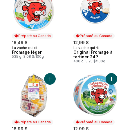
Préparé au Canada
Préparé au Canada
16,49 $
12,99 $
La vache qui rit
La vache qui rit
Préparé au Canada
Préparé au Canada
Fromage léger
Original Fromage à
535 g, 3,08 $/100g
tartiner 24P
400 g, 3,25 $/100g
Ajouter Fromage Marbré Mini, Format Club
Ajouter F
Préparé au Canada
Préparé au Canada
18,99 $
12,99 $