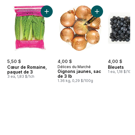
sauter Meilleures ventes
Ajouter Cœur de Romaine, paquet de 3 au p
Ajouter Oignons jau
5,50 $
4,00 $
4,00 $
Cœur de Romaine,
Délices du Marché
Bleuets
Oignons jaunes, sac
paquet de 3
1 ea, 1,18 $/100
de 3 lb
3 ea, 1,83 $/1ch
1.36 kg, 0,29 $/100g