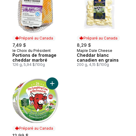
Préparé au Canada
Préparé au Canada
7,49 $
8,29 $
le Choix du Président
Maple Dale Cheese
Préparé au Canada
Préparé au Canada
Portions de fromage
Cheddar blanc
cheddar marbré
canadien en grains
126 g, 5,94 $/100g
200 g, 4,15 $/100g
Ajouter La Vache qui Rit Produit de Froma
Préparé au Canada
12,99 $