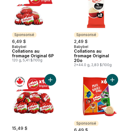
Sponsorisé
Sponsorisé
6,49 $
2,49 $
Babybel
Babybel
Sponsorisé
Sponsorisé
Collations au
Collations au
fromage Original 6P
fromage Original
120 g, 5,41 $/100g
2Go
2x44.0 g, 2,83 $/100g
Ajouter Collations au fromage original 18P
Ajouter C
Sponsorisé
15,49 $
6,49 $