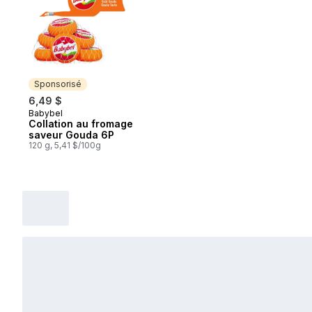
Sponsorisé
6,49 $
Babybel
Sponsorisé
Collation au fromage
saveur Gouda 6P
120 g, 5,41 $/100g