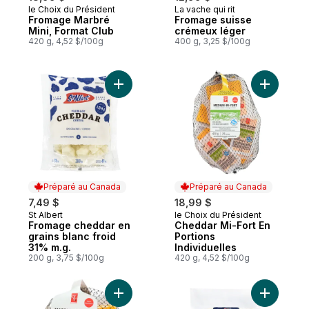
le Choix du Président
La vache qui rit
Préparé au Canada
Préparé au Canada
Fromage Marbré
Fromage suisse
Mini, Format Club
crémeux léger
420 g, 4,52 $/100g
400 g, 3,25 $/100g
Ajouter Fromage cheddar en grains blanc 
Ajouter C
Préparé au Canada
Préparé au Canada
7,49 $
18,99 $
St Albert
le Choix du Président
Préparé au Canada
Préparé au Canada
Fromage cheddar en
Cheddar Mi-Fort En
grains blanc froid
Portions
31% m.g.
Individuelles
200 g, 3,75 $/100g
420 g, 4,52 $/100g
Ajouter Portions de fromage cheddar mar
Ajouter C