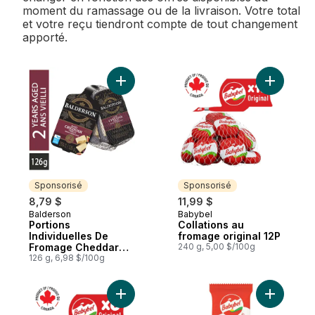
moment du ramassage ou de la livraison. Votre total
et votre reçu tiendront compte de tout changement
apporté.
Ajouter Portions Individuelles De Fromage
Ajouter Co
Sponsorisé
Sponsorisé
8,79 $
11,99 $
Balderson
Babybel
Sponsorisé
Sponsorisé
Portions
Collations au
Individuelles De
fromage original 12P
Fromage Cheddar
240 g, 5,00 $/100g
Vieilli 2 Ans Paquet
126 g, 6,98 $/100g
De 6
Ajouter Collations au fromage Original 6P
Ajouter C