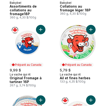
Babybel
Babybel
Assortiments de
Collations au
collations au
fromage léger 18P
fromage18P
360 g, 4,30 $/100g
360 g, 4,30 $/100g
Ajouter Original Fromage à tartiner 16P au
Ajouter Ai
Préparé au Canada
Préparé au Canada
9,99 $
5,79 $
La vache qui rit
La vache qui rit
Préparé au Canada
Préparé au Canada
Original Fromage à
Ail et fines herbes
tartiner 16P
133 g, 4,35 $/100g
267 g, 3,74 $/100g
Ajouter Fromage léger au panier
Ajouter O