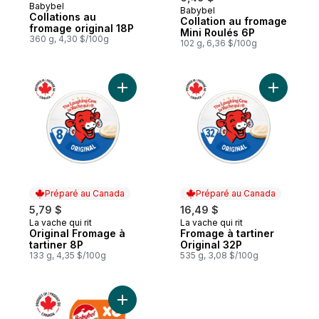
Babybel
Babybel
Sponsorisé
Collations au
Collation au fromage
fromage original 18P
Mini Roulés 6P
360 g, 4,30 $/100g
102 g, 6,36 $/100g
Ajouter Original Fromage à tartiner 8P au 
Ajouter F
Préparé au Canada
Préparé au Canada
5,79 $
16,49 $
La vache qui rit
La vache qui rit
Préparé au Canada
Préparé au Canada
Original Fromage à
Fromage à tartiner
tartiner 8P
Original 32P
133 g, 4,35 $/100g
535 g, 3,08 $/100g
Ajouter Collation au fromage saveur Goud