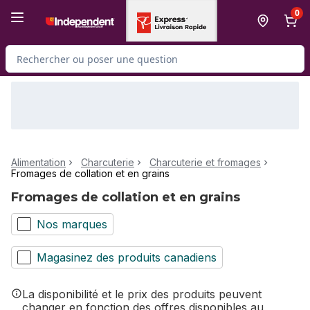
Passer au contenu principal
Passer au pied de page
0
Rechercher des produits
Alimentation
Charcuterie
Charcuterie et fromages
Fromages de collation et en grains
Fromages de collation et en grains
Nos marques
Magasinez des produits canadiens
La disponibilité et le prix des produits peuvent
changer en fonction des offres disponibles au