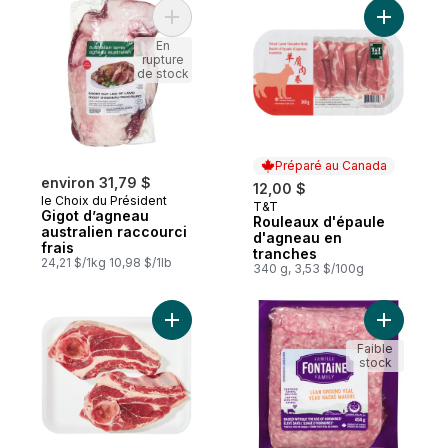
Ajouter Gigot d’agneau australien raccourc
Ajouter R
En
rupture
de stock
Préparé au Canada
environ 31,79 $
12,00 $
le Choix du Président
T&T
Préparé au Canada
Gigot d’agneau
Rouleaux d'épaule
australien raccourci
d'agneau en
frais
tranches
24,21 $/1kg 10,98 $/1lb
340 g, 3,53 $/100g
Ajouter Tranches d’épaule d’agneau fraî
Ajouter V
Faible
stock