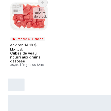
Ajouter Cubes de veau nourri aux grains 
En
rupture
de stock
Préparé au Canada
environ 14,19 $
Montpak
Préparé au Canada
Cubes de veau
nourri aux grains
désossé
30,84 $/1kg 13,99 $/1lb