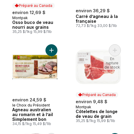
Préparé au Canada
environ 36,29 $
environ 12,69 $
Carré d’agneau à la
Montpak
Préparé au Canada
française
Osso buco de veau
72,73 $/1kg 33,00 $/1lb
nourri aux grains
35,25 $/1kg 15,99 $/1lb
Ajouter Agneau australien au romarin et à 
Ajouter C
En
rupture
de stock
Préparé au Canada
environ 24,59 $
environ 9,48 $
le Choix du Président
Montpak
Préparé au Canada
Agneau australien
Côtelettes de longe
au romarin et à l’ail
de veau de grain
Simplement bon
35,25 $/1kg 15,99 $/1lb
34,15 $/1kg 15,49 $/1lb