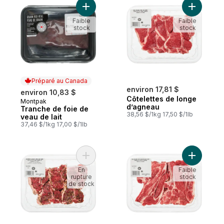
Ajouter Tranche de foie de veau de lait a
Ajouter C
Faible
Faible
stock
stock
Préparé au Canada
environ 17,81 $
environ 10,83 $
Côtelettes de longe
Montpak
Préparé au Canada
d’agneau
Tranche de foie de
38,56 $/1kg 17,50 $/1lb
veau de lait
37,46 $/1kg 17,00 $/1lb
Ajouter Côtelettes de longe d’agneau au ro
Ajouter T
En
Faible
rupture
stock
de stock