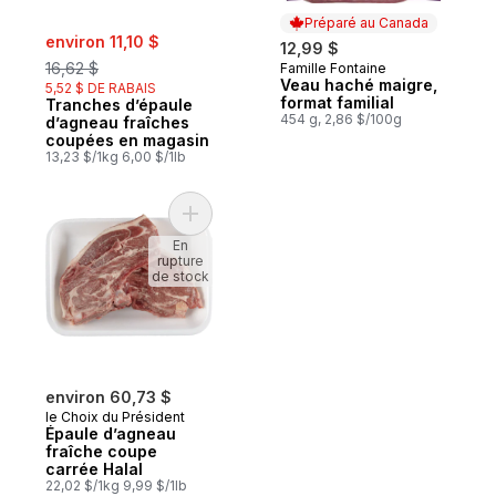
Préparé au Canada
sale:
, formerly:
environ 11,10 $
12,99 $
16,62 $
Famille Fontaine
Préparé au Canada
Veau haché maigre,
5,52 $ DE RABAIS
format familial
Tranches d’épaule
454 g, 2,86 $/100g
d’agneau fraîches
coupées en magasin
13,23 $/1kg 6,00 $/1lb
Ajouter Épaule d’agneau fraîche coupe ca
En
rupture
de stock
environ 60,73 $
le Choix du Président
Épaule d’agneau
fraîche coupe
carrée Halal
22,02 $/1kg 9,99 $/1lb