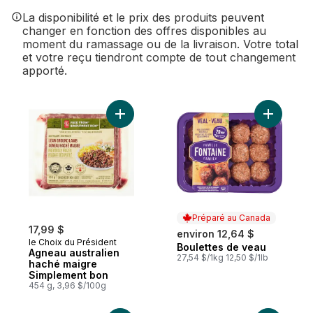
La disponibilité et le prix des produits peuvent
changer en fonction des offres disponibles au
moment du ramassage ou de la livraison. Votre total
et votre reçu tiendront compte de tout changement
apporté.
Ajouter Agneau australien haché maigre 
Ajouter B
Préparé au Canada
17,99 $
environ 12,64 $
le Choix du Président
Boulettes de veau
Préparé au Canada
Agneau australien
27,54 $/1kg 12,50 $/1lb
haché maigre
Simplement bon
454 g, 3,96 $/100g