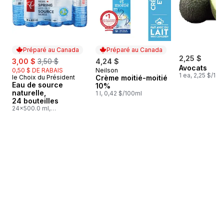
Préparé au Canada
Préparé au Canada
sale:
, formerly:
2,25 $
3,00 $
3,50 $
4,24 $
Avocats
0,50 $ DE RABAIS
Neilson
Préparé au Canada
1 ea, 2,25 $/1ch
le Choix du Président
Crème moitié-moitié
Préparé au Canada
Eau de source
10%
naturelle,
1 l, 0,42 $/100ml
24 bouteilles
24x500.0 ml,
0,03 $/100ml