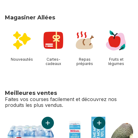
Magasiner Allées
sauter Magasiner Allées
Nouveautés
Cartes-
Repas
Fruits et
cadeaux
préparés
légumes
Meilleures ventes
Faites vos courses facilement et découvrez nos
produits les plus vendus.
sauter Meilleures ventes
Ajouter Eau de source naturelle, 24 bouteill
Ajouter Crème moit