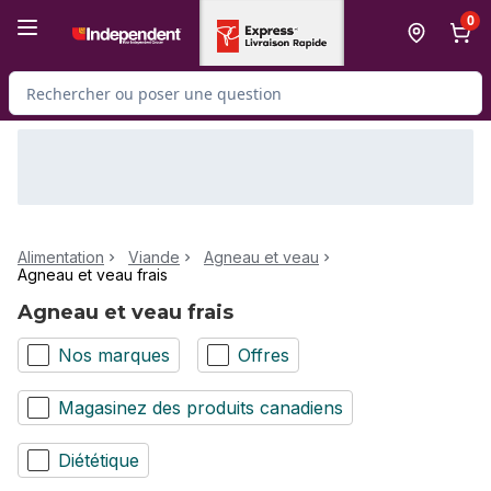
Passer au contenu principal
Passer au pied de page
0
Rechercher des produits
Alimentation
Viande
Agneau et veau
Agneau et veau frais
Agneau et veau frais
Nos marques
Offres
Magasinez des produits canadiens
Diététique