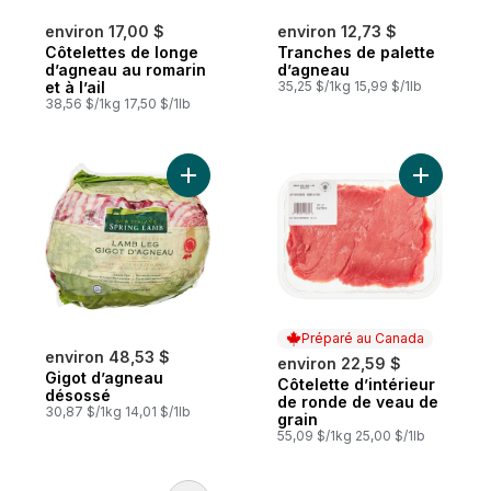
environ 17,00 $
environ 12,73 $
Côtelettes de longe
Tranches de palette
d’agneau au romarin
d’agneau
et à l’ail
35,25 $/1kg 15,99 $/1lb
38,56 $/1kg 17,50 $/1lb
Ajouter Gigot d’agneau désossé au panie
Ajouter C
Préparé au Canada
environ 48,53 $
environ 22,59 $
Gigot d’agneau
Côtelette d’intérieur
Préparé au Canada
désossé
de ronde de veau de
30,87 $/1kg 14,01 $/1lb
grain
55,09 $/1kg 25,00 $/1lb