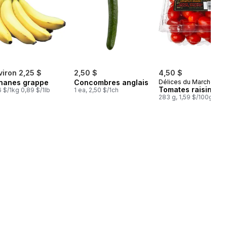
viron 2,25 $
2,50 $
4,50 $
nanes grappe
Concombres anglais
Délices du Marché
Tomates raisins
6 $/1kg 0,89 $/1lb
1 ea, 2,50 $/1ch
283 g, 1,59 $/100g