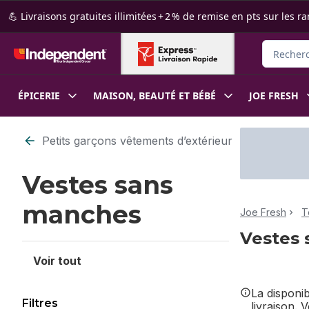
Passer au contenu principal
Passer au pied de page
💪 Livraisons gratuites illimitées + 2 % de remise en pts sur le
Recherche
ÉPICERIE
MAISON, BEAUTÉ ET BÉBÉ
JOE FRESH
Passer au filtrage du contenu
Petits garçons vêtements d’extérieur
Vestes sans
manches
Joe Fresh
T
Vestes
Voir tout
La disponi
Filtres
livraison. 