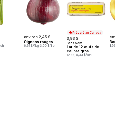
Préparé au Canada
environ 2,45 $
en
3,93 $
Oignons rouges
Ba
Sans Nom
Préparé au Canada
1ch
6,61 $/1kg 3,00 $/1lb
1,9
Lot de 12 œufs de
calibre gros
12 ea, 0,33 $/1ch