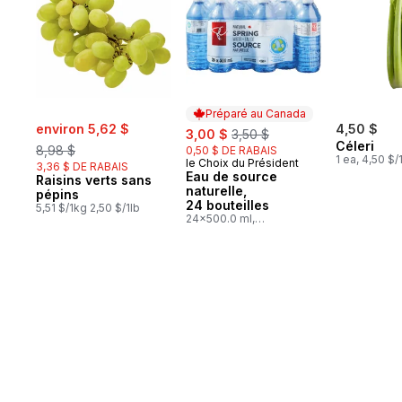
Préparé au Canada
sale:
, formerly:
environ 5,62 $
sale:
, formerly:
4,50 $
3,00 $
3,50 $
Céleri
8,98 $
0,50 $ DE RABAIS
1 ea, 4,50 $/
le Choix du Président
Préparé au Canada
3,36 $ DE RABAIS
Eau de source
Raisins verts sans
naturelle,
pépins
24 bouteilles
5,51 $/1kg 2,50 $/1lb
24x500.0 ml,
0,03 $/100ml