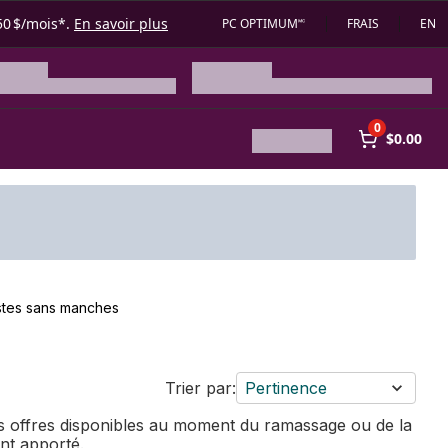
50 $/mois*.
En savoir plus
PC OPTIMUM🅪
FRAIS
EN
0
$0.00
tes sans manches
Trier par:
Pertinence
des offres disponibles au moment du ramassage ou de la
ent apporté.