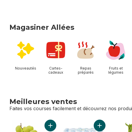
Magasiner Allées
sauter Magasiner Allées
Nouveautés
Cartes-
Repas
Fruits et
cadeaux
préparés
légumes
Meilleures ventes
Faites vos courses facilement et découvrez nos produi
sauter Meilleures ventes
Ajouter Raisins verts sans pépins au panie
Ajouter Eau de so