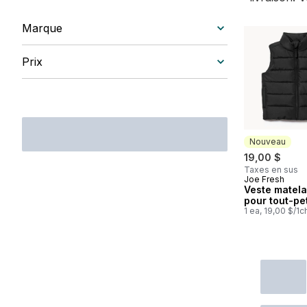
Marque
Prix
Nouveau
19,00 $
Taxes en sus
Joe Fresh
Nouveau
Veste matel
pour tout-pet
1 ea, 19,00 $/1c