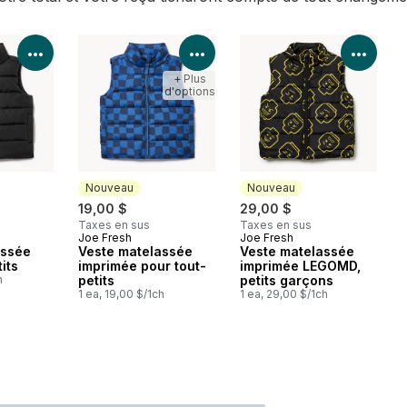
Voir les détails du produit
Voir les détails du produit
Voir 
+ Plus
d'options
Nouveau
Nouveau
19,00 $
29,00 $
Taxes en sus
Taxes en sus
Joe Fresh
Joe Fresh
Nouveau
Nouveau
assée
Veste matelassée
Veste matelassée
its
imprimée pour tout-
imprimée LEGOMD,
h
petits
petits garçons
1 ea, 19,00 $/1ch
1 ea, 29,00 $/1ch