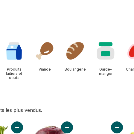
Produits
Viande
Boulangerie
Garde-
Char
laitiers et
manger
oeufs
ts les plus vendus.
r
urce naturelle, 24 bouteilles au panier
Ajouter Céleri au panier
Ajouter Oignons rouges au panier
Ajouter 