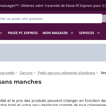
s ramassages**. Obtenez votre 1re année de Passe PC Express pour 2,
r des produits
PASSE PC EXPRESS
MON MAGASIN
SERVICES
out-petits
Garçons
Petits garçons vêtements d’extérieur
Ves
 sans manches
bilité et le prix des produits peuvent changer en fonction 
Votre total et votre reçu tiendront compte de tout changem