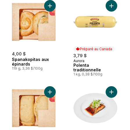
Ajouter Spanakopitas aux épinards au pan
Ajouter Po
Préparé au Canada
4,00 $
3,79 $
Spanakopitas aux
Aurora
Préparé au Canada
épinards
Polenta
119 g, 3,36 $/100g
traditionnelle
1 kg, 0,38 $/100g
Ajouter Calzone végétarien au panier
Ajouter S