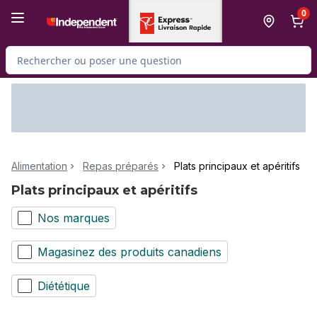
Passer au contenu principal
Passer au pied de page
0
Rechercher des produits
Alimentation
Repas préparés
Plats principaux et apéritifs
Plats principaux et apéritifs
Nos marques
Magasinez des produits canadiens
Diététique