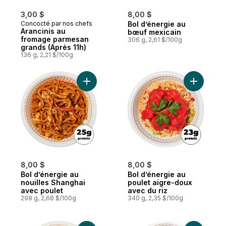
3,00 $
8,00 $
Concocté par nos chefs
Bol d’énergie au
Arancinis au
bœuf mexicain
fromage parmesan
306 g, 2,61 $/100g
grands (Après 11h)
136 g, 2,21 $/100g
Ajouter Bol d’énergie au nouilles Shangha
Ajouter B
8,00 $
8,00 $
Bol d’énergie au
Bol d’énergie au
nouilles Shanghai
poulet aigre-doux
avec poulet
avec du riz
298 g, 2,68 $/100g
340 g, 2,35 $/100g