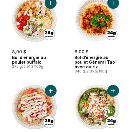
Ajouter Bol d’énergie au poulet buffalo au
Ajouter B
8,00 $
8,00 $
Bol d’énergie au
Bol d’énergie au
poulet buffalo
poulet Général Tao
275 g, 2,91 $/100g
avec du riz
340 g, 2,35 $/100g
Ajouter Bol d’énergie au poulet Shawarma
Ajouter B