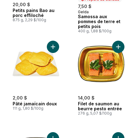
20,00 $
7,50 $
Petits pains Bao au
Gelda
Préparé au Canada
porc effiloché
Samossa aux
875 g, 2,29 $/100g
pommes de terre et
petits pois
400 g, 1,88 $/100g
Ajouter Pâté jamaïcain doux au panier
Ajouter F
2,00 $
14,00 $
Pâté jamaïcain doux
Filet de saumon au
111 g, 1,80 $/100g
beurre pesto entrée
276 g, 5,07 $/100g