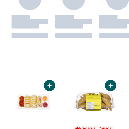
Ajouter Petits pains Bao au porc effiloché
Préparé au Canada