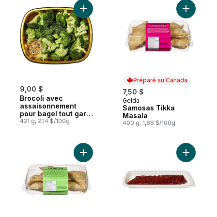
Ajouter Brocoli avec assaisonnement pour
Préparé au Canada
9,00 $
7,50 $
Brocoli avec
Gelda
Préparé au Canada
assaisonnement
Samosas Tikka
pour bagel tout garni
Masala
plats
421 g, 2,14 $/100g
400 g, 1,88 $/100g
d’accompagnement
Ajouter C