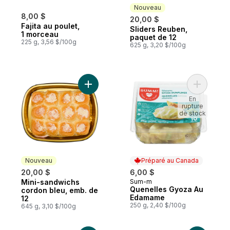
Nouveau
8,00 $
20,00 $
Fajita au poulet,
Sliders Reuben,
Nouveau
1 morceau
paquet de 12
225 g, 3,56 $/100g
625 g, 3,20 $/100g
Ajouter Mini-sandwichs cordon bleu, emb.
Ajouter Q
En
rupture
de stock
Nouveau
Préparé au Canada
20,00 $
6,00 $
Mini-sandwichs
Sum-m
Nouveau
Préparé au Canada
Quenelles Gyoza Au
cordon bleu, emb. de
Edamame
12
250 g, 2,40 $/100g
645 g, 3,10 $/100g