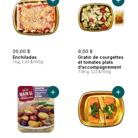
Ajouter Enchiladas au panier
Ajouter G
20,00 $
9,00 $
Enchiladas
Gratin de courgettes
1 kg, 2,00 $/100g
et tomates plats
d’accompagnement
738 g, 1,22 $/100g
Ajouter Pommes de terre ail rôti et romari
Ajouter S