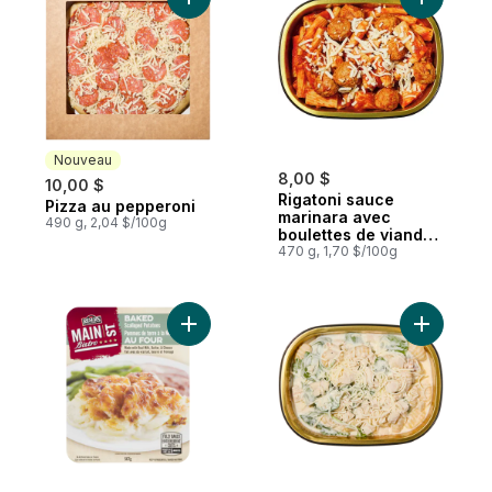
Ajouter Pizza au pepperoni au panier
Ajouter R
Nouveau
8,00 $
10,00 $
Rigatoni sauce
Pizza au pepperoni
Nouveau
marinara avec
490 g, 2,04 $/100g
boulettes de viande,
petit
470 g, 1,70 $/100g
Ajouter Gn
Ajouter