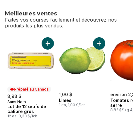
Meilleures ventes
Faites vos courses facilement et découvrez nos
produits les plus vendus.
sauter Meilleures ventes
Ajouter Lot de 12 œufs de calibre gros au pa
Ajouter Limes au pa
Préparé au Canada
1,00 $
environ 2,36
3,93 $
Limes
Tomates rou
Sans Nom
Préparé au Canada
1 ea, 1,00 $/1ch
serre
Lot de 12 œufs de
8,82 $/1kg 4,00
calibre gros
12 ea, 0,33 $/1ch