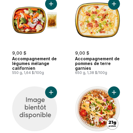
Ajouter Accompagnement de légumes méla
Ajouter 
9,00 $
9,00 $
Accompagnement de
Accompagnement de
légumes mélange
pommes de terre
californien
garnies
550 g, 1,64 $/100g
650 g, 1,38 $/100g
Ajouter Arancinis au fromage parmesan gr
Ajouter B