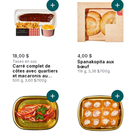
Ajouter Carré complet de côtes avec quar
Ajouter S
18,00 $
4,00 $
Taxes en sus
Spanakopita aux
Carré complet de
bœuf
côtes avec quartiers
119 g, 3,36 $/100g
et macaronis au
fromage
500 g, 3,60 $/100g
Ajouter Fajita au poulet, 1 morceau au pan
Ajouter S