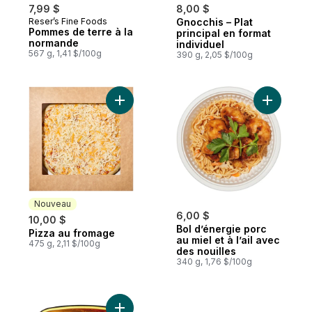
7,99 $
8,00 $
Reser’s Fine Foods
Gnocchis – Plat
Pommes de terre à la
principal en format
normande
individuel
567 g, 1,41 $/100g
390 g, 2,05 $/100g
Ajouter Pizza au fromage au panier
Ajouter Bo
Nouveau
6,00 $
10,00 $
Bol d’énergie porc
Pizza au fromage
Nouveau
au miel et à l’ail avec
475 g, 2,11 $/100g
des nouilles
340 g, 1,76 $/100g
Ajouter Plat de poitrines de poulet marin