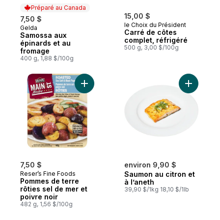
Préparé au Canada
15,00 $
7,50 $
le Choix du Président
Gelda
Préparé au Canada
Carré de côtes
Samossa aux
complet, réfrigéré
épinards et au
500 g, 3,00 $/100g
fromage
400 g, 1,88 $/100g
Ajouter Pommes de terre rôties sel de mer
Ajouter Sa
7,50 $
environ 9,90 $
Reser’s Fine Foods
Saumon au citron et
Pommes de terre
à l’aneth
rôties sel de mer et
39,90 $/1kg 18,10 $/1lb
poivre noir
482 g, 1,56 $/100g