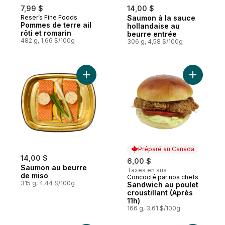
7,99 $
14,00 $
Reser’s Fine Foods
Saumon à la sauce
Pommes de terre ail
hollandaise au
rôti et romarin
beurre entrée
482 g, 1,66 $/100g
306 g, 4,58 $/100g
Ajouter Saumon au beurre de miso au pan
Ajouter Sa
Préparé au Canada
14,00 $
6,00 $
Saumon au beurre
Taxes en sus
de miso
Concocté par nos chefs
Préparé au Canada
315 g, 4,44 $/100g
Sandwich au poulet
croustillant (Après
11h)
166 g, 3,61 $/100g