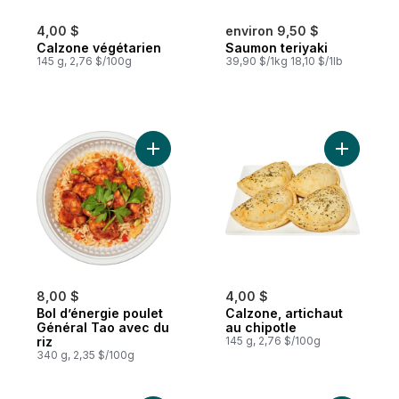
4,00 $
environ 9,50 $
Calzone végétarien
Saumon teriyaki
145 g, 2,76 $/100g
39,90 $/1kg 18,10 $/1lb
Ajouter Bol d’énergie poulet Général Tao 
Ajouter Ca
8,00 $
4,00 $
Bol d’énergie poulet
Calzone, artichaut
Général Tao avec du
au chipotle
riz
145 g, 2,76 $/100g
340 g, 2,35 $/100g