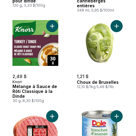
pour dinde
canneberges
120 g, 3,33 $/100g
entières
348 ml, 0,95 $/100ml
Ajouter C
2,49 $
1,21 $
Knorr
Choux de Bruxelles
Mélange à Sauce de
12,10 $/1kg 5,49 $/1lb
Rôti Classique à la
Dinde
30 g, 8,30 $/100g
Ajouter Morceau de jambon au panier
Ajouter A