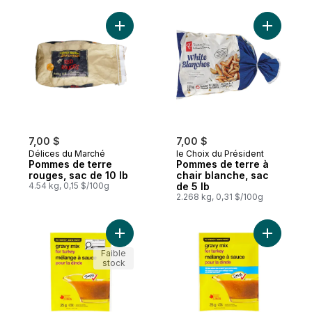
Ajouter Pommes de terre rouges, sac de 1
Ajouter P
7,00 $
7,00 $
Délices du Marché
le Choix du Président
Pommes de terre
Pommes de terre à
rouges, sac de 10 lb
chair blanche, sac
4.54 kg, 0,15 $/100g
de 5 lb
2.268 kg, 0,31 $/100g
Ajouter Mélange à sauce pour la dinde au
Ajouter M
Faible
stock