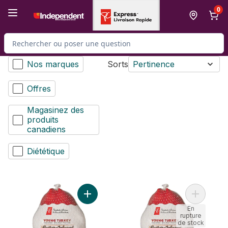
Passer au contenu principal
Passer au pied de page
0
Rechercher des produits
Nos marques
Sorts
Pertinence
Offres
Magasinez des
produits
canadiens
Diététique
Ajouter Jeune dindon infusé au beurre c
Ajouter D
En
rupture
de stock