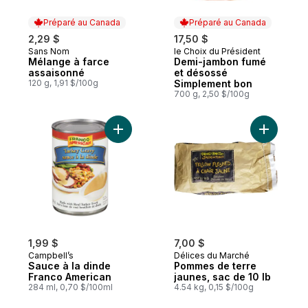
Préparé au Canada
Préparé au Canada
2,29 $
17,50 $
Sans Nom
le Choix du Président
Préparé au Canada
Préparé au Canada
Mélange à farce
Demi-jambon fumé
assaisonné
et désossé
120 g, 1,91 $/100g
Simplement bon
700 g, 2,50 $/100g
Ajouter Sauce à la dinde Franco American
Ajouter P
1,99 $
7,00 $
Campbell’s
Délices du Marché
Sauce à la dinde
Pommes de terre
Franco American
jaunes, sac de 10 lb
284 ml, 0,70 $/100ml
4.54 kg, 0,15 $/100g