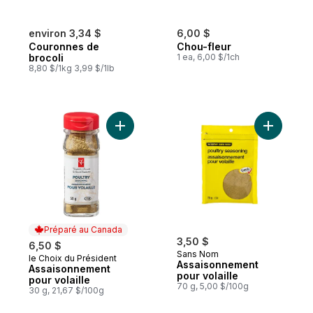
environ 3,34 $
6,00 $
Couronnes de
Chou-fleur
brocoli
1 ea, 6,00 $/1ch
8,80 $/1kg 3,99 $/1lb
Ajouter Assaisonnement pour volaille au p
Ajouter A
Préparé au Canada
3,50 $
6,50 $
Sans Nom
le Choix du Président
Préparé au Canada
Assaisonnement
Assaisonnement
pour volaille
pour volaille
70 g, 5,00 $/100g
30 g, 21,67 $/100g