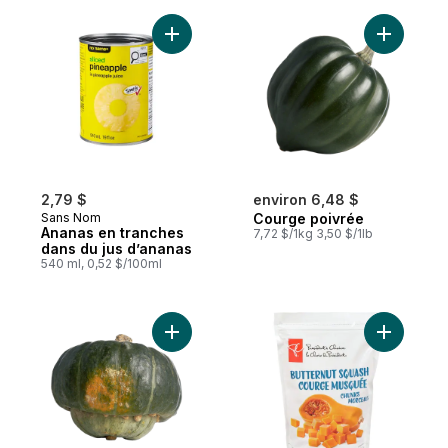
Ajouter Ananas en tranches dans du jus d
Ajouter C
2,79 $
environ 6,48 $
Sans Nom
Courge poivrée
Ananas en tranches
7,72 $/1kg 3,50 $/1lb
dans du jus d’ananas
540 ml, 0,52 $/100ml
Ajouter Courges Buttercup au panier
Ajouter 