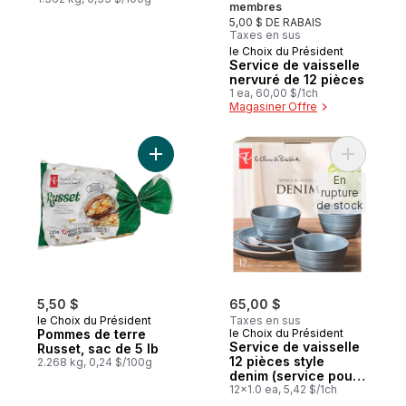
membres
5,00 $ DE RABAIS
Taxes en sus
le Choix du Président
Service de vaisselle
nervuré de 12 pièces
1 ea, 60,00 $/1ch
Magasiner Offre
Ajouter Pommes de terre Russet, sac de 5
Ajouter S
En
rupture
de stock
5,50 $
65,00 $
le Choix du Président
Taxes en sus
Pommes de terre
le Choix du Président
Service de vaisselle
Russet, sac de 5 lb
12 pièces style
2.268 kg, 0,24 $/100g
denim (service pour
quatre personnes)
12x1.0 ea, 5,42 $/1ch