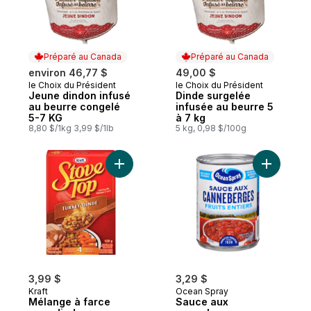
Préparé au Canada
Préparé au Canada
environ 46,77 $
49,00 $
le Choix du Président
le Choix du Président
Préparé au Canada
Préparé au Canada
Jeune dindon infusé
Dinde surgelée
au beurre congelé
infusée au beurre 5
5-7 KG
à 7 kg
8,80 $/1kg 3,99 $/1lb
5 kg, 0,98 $/100g
Ajouter Mélange à farce pour dinde au pa
Ajouter S
3,99 $
3,29 $
Kraft
Ocean Spray
Mélange à farce
Sauce aux