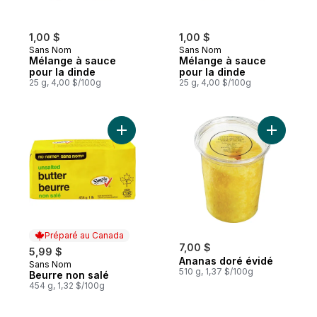
1,00 $
1,00 $
Sans Nom
Sans Nom
Mélange à sauce
Mélange à sauce
pour la dinde
pour la dinde
25 g, 4,00 $/100g
25 g, 4,00 $/100g
Ajouter Beurre non salé au panier
Ajouter A
Préparé au Canada
7,00 $
5,99 $
Ananas doré évidé
Sans Nom
Préparé au Canada
510 g, 1,37 $/100g
Beurre non salé
454 g, 1,32 $/100g