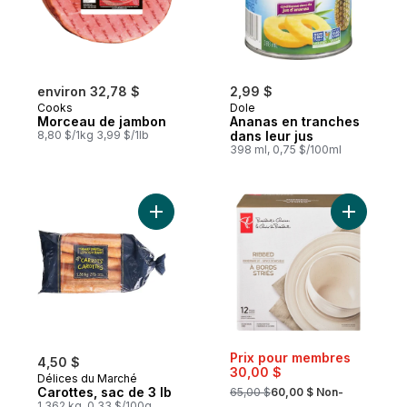
environ 32,78 $
2,99 $
Cooks
Dole
Morceau de jambon
Ananas en tranches
8,80 $/1kg 3,99 $/1lb
dans leur jus
398 ml, 0,75 $/100ml
Ajouter Carottes, sac de 3 lb au panier
Ajouter S
Prix pour membres
4,50 $
30,00 $
Délices du Marché
, formerly:
Carottes, sac de 3 lb
65,00 $
60,00 $ Non-
1.362 kg, 0,33 $/100g