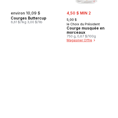
sale:
environ 10,09 $
4,50 $ MIN 2
, formerly:
Courges Buttercup
5,00 $
6,61 $/1kg 3,00 $/1lb
le Choix du Président
Courge musquée en
morceaux
750 g, 0,67 $/100g
Magasiner Offre