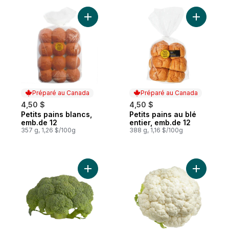
Ajouter Petits pains blancs, emb.de 12 au 
Ajouter Pe
Préparé au Canada
Préparé au Canada
4,50 $
4,50 $
Petits pains blancs,
Petits pains au blé
Préparé au Canada
Préparé au Canada
emb.de 12
entier, emb.de 12
357 g, 1,26 $/100g
388 g, 1,16 $/100g
Ajouter Couronnes de brocoli au panier
Ajouter C