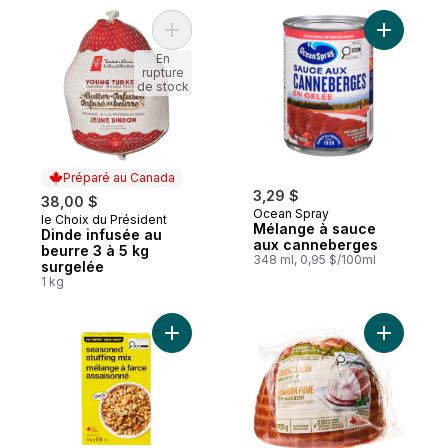
Ajouter Dinde infusée au beurre 3 à 5 kg 
Ajouter M
En
rupture
de stock
Préparé au Canada
3,29 $
38,00 $
Ocean Spray
le Choix du Président
Préparé au Canada
Mélange à sauce
Dinde infusée au
aux canneberges
beurre 3 à 5 kg
348 ml, 0,95 $/100ml
surgelée
1 kg
Ajouter Mélange à farce assaisonné au pa
Ajouter D