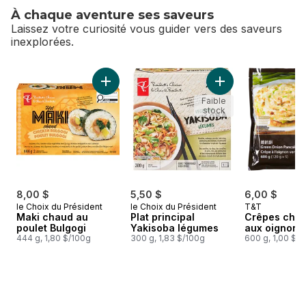
À chaque aventure ses saveurs
Laissez votre curiosité vous guider vers des saveurs
inexplorées.
sauter À chaque aventure ses saveurs
Ajouter Maki chaud au poulet Bulgogi au pan
Ajouter Plat princi
Faible
stock
8,00 $
5,50 $
6,00 $
le Choix du Président
le Choix du Président
T&T
Maki chaud au
Plat principal
Crêpes chin
poulet Bulgogi
Yakisoba légumes
aux oignons 
444 g, 1,80 $/100g
300 g, 1,83 $/100g
600 g, 1,00 $/