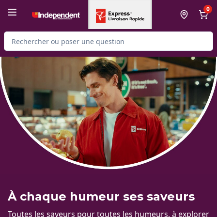
Passer au contenu principal
Passer au pied de page
0
Rechercher des produits
À chaque humeur ses saveurs
Toutes les saveurs pour toutes les humeurs, à explorer