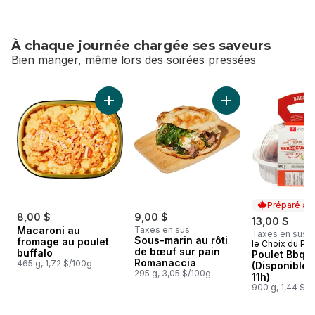
À chaque journée chargée ses saveurs
Bien manger, même lors des soirées pressées
sauter À chaque journée chargée ses saveurs
Ajouter Macaroni au fromage au poulet buffa
Ajouter Sous-marin
Préparé au
8,00 $
9,00 $
13,00 $
Macaroni au
Taxes en sus
Taxes en sus
Sous-marin au rôti
fromage au poulet
le Choix du Pré
Préparé au
de bœuf sur pain
buffalo
Poulet Bbq
Romanaccia
465 g, 1,72 $/100g
(Disponible 
295 g, 3,05 $/100g
11h)
900 g, 1,44 $/