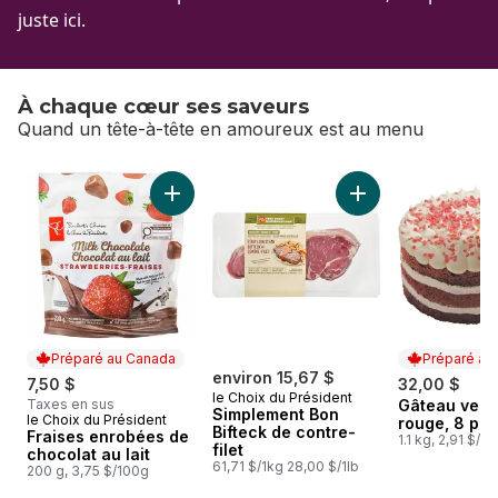
juste ici.
À chaque cœur ses saveurs
Quand un tête-à-tête en amoureux est au menu
sauter À chaque cœur ses saveurs
Ajouter Fraises enrobées de chocolat au lait
Préparé au Canada
Préparé au
environ 15,67 $
7,50 $
32,00 $
le Choix du Président
Taxes en sus
Gâteau velo
Préparé au
Simplement Bon
le Choix du Président
Préparé au Canada
rouge, 8 po
Bifteck de contre-
Fraises enrobées de
1.1 kg, 2,91 $/1
filet
chocolat au lait
61,71 $/1kg 28,00 $/1lb
200 g, 3,75 $/100g