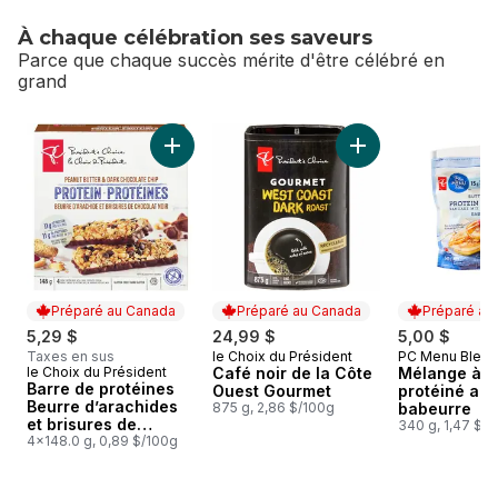
À chaque célébration ses saveurs
Parce que chaque succès mérite d'être célébré en
grand
sauter À chaque célébration ses saveurs
Ajouter Barre de protéines Beurre d’arachide
Ajouter Café noir 
Préparé au Canada
Préparé au Canada
Préparé au
5,29 $
24,99 $
5,00 $
Taxes en sus
le Choix du Président
PC Menu Bleu
Préparé au Canada
Préparé au
le Choix du Président
Café noir de la Côte
Mélange à c
Préparé au Canada
Barre de protéines
Ouest Gourmet
protéiné au
Beurre d’arachides
875 g, 2,86 $/100g
babeurre
et brisures de
340 g, 1,47 $/
chocolat noir
4x148.0 g, 0,89 $/100g