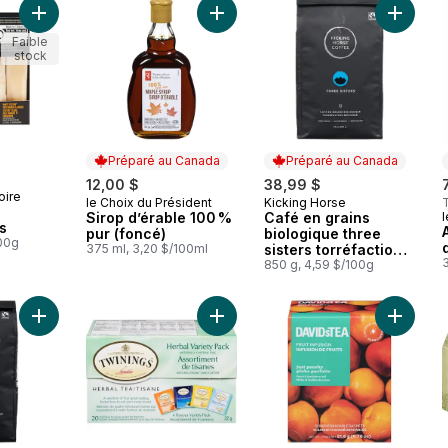
Ajouter Le coffret de fromages fins au panier
Ajouter Sirop d’érable 100 % pur (
Ajouter 
Faible
stock
Préparé au Canada
Préparé au Canada
12,00 $
38,99 $
oire
le Choix du Président
Kicking Horse
Préparé au Canada
Préparé au Canada
Sirop d’érable 100 %
Café en grains
l
s
pur (foncé)
biologique three
100g
375 ml, 3,20 $/100ml
sisters torréfaction
moyenne
850 g, 4,59 $/100g
Ajouter Café En Grains Biologique Équitable Torréfaction Fonc
Ajouter 20ct Emballage de Tisanes
Ajouter 