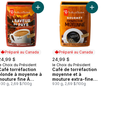
Mois au panier
 Équitable Torréfaction Foncée, 454 Horse Power au panier
Café noir de la Côte Ouest Gourmet au panier
Ajouter Café torréfaction blonde à moyenne à mo
Ajouter Café de torré
Préparé au Canada
Préparé au Canada
24,99 $
24,99 $
e Choix du Président
le Choix du Président
Préparé au Canada
Préparé au Canada
Café torréfaction
Café de torréfaction
blonde à moyenne à
moyenne et à
mouture fine À
mouture extra-fine
saveur du pays
930 g, 2,69 $/100g
Gourmet
930 g, 2,69 $/100g
st Gourmet au panier
ambré) au panier
 Café en grains de torréfaction moyenne Gourmet au panier