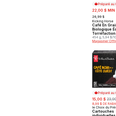
Préparé au
sale:
22,00 $ MIN
, formerly:
26,99 $
Kicking Horse
Préparé au
Café En Grai
Biologique É
Torréfaction
Kick Ass
454 g, 5,94 $/1
Magasiner Offr
Préparé au
sale:
, form
15,00 $
23,9
8,99 $ DE RABA
le Choix du Pré
Préparé au
Cartouches
individuelle