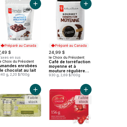
foncé) au panier
Café en grains biologique three sisters torréfaction moyenne au pan
Ajouter Amandes enrobées de chocolat au lait au
Ajouter Café de torré
Préparé au Canada
Préparé au Canada
7,49 $
24,99 $
Taxes en sus
le Choix du Président
Préparé au Canada
e Choix du Président
Café de torréfaction
Préparé au Canada
Amandes enrobées
moyenne et à
de chocolat au lait
mouture régulière
340 g, 2,20 $/100g
Gourmet
930 g, 2,69 $/100g
ée, Kick Ass au panier
 Variées au panier
Infusion de fruits pêche parfaite au panier
Ajouter Bière de gingembre premium au panier
Ajouter LINDOR Truffes
Faible
Faible
stock
stock