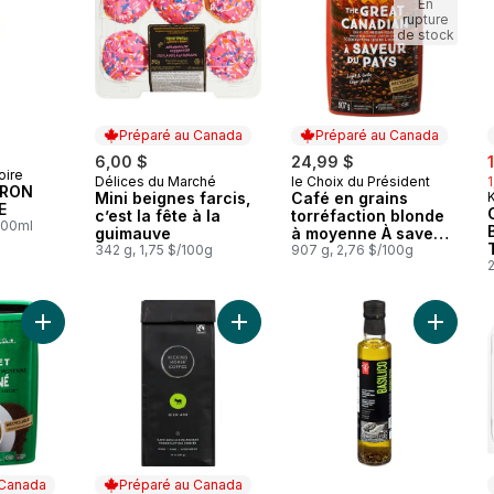
En
rupture
de stock
Préparé au Canada
Préparé au Canada
s
6,00 $
24,99 $
oire
Délices du Marché
le Choix du Président
Préparé au Canada
Préparé au Canada
TRON
Mini beignes farcis,
Café en grains
E
c’est la fête à la
torréfaction blonde
100ml
guimauve
à moyenne À saveur
342 g, 1,75 $/100g
du pays
907 g, 2,76 $/100g
Ajouter Café décaféiné à la méthode Swiss WaterMD torréfac
Ajouter Café Moulu Biologique Équi
Ajouter
 Canada
Préparé au Canada