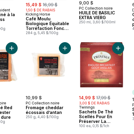
sale:
, formerly:
9,00 $
15,49 $
16,99 $
PC Collection noire
sident
1,50 $ DE RABAIS
 Canada
HUILE DE BASILIC
né à la
Kicking Horse
Préparé au Canada
EXTRA VIERG
Café Moulu
ss
250 ml, 3,60 $/100ml
Biologique Équitable
Torréfaction Foncée,
00g
4
Kick Ass
284 g, 5,45 $/100g
outure
t
Ajouter Fromage fumé Red Fox Red Leicester affiné à pâte du
Ajouter Fromage cheddar écossais 
Ajouter
sale:
, formerly:
10,99 $
14,99 $
17,99 $
oire
PC Collection noire
3,00 $ DE RABAIS
é Red
Fromage cheddar
Twinings
Sachets De Thé
ester
écossais d’antan
Scellés Pour En
e dure
250 g, 4,40 $/100g
Préserver La
00g
Fraîcheurgoût
100 ea, 0,15 $/1ch
Anglais