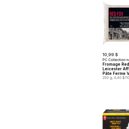
10,99 $
PC Collection n
Fromage Re
Leicester Aff
Pâte Ferme Vi
Mois
250 g, 4,40 $/1