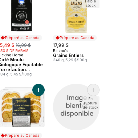
Faible
stock
Préparé au Canada
Préparé au Canada
ale:
, formerly:
15,49 $
16,99 $
17,99 $
1,50 $ DE RABAIS
Balzac’s
Préparé au Canada
Kicking Horse
Grains Entiers
Préparé au Canada
Café Moulu
340 g, 5,29 $/100g
Biologique Équitable
Torréfaction
Moyenne , Three
284 g, 5,45 $/100g
Sisters
tion moyenne à mouture fine Gourmet au panier
table Torréfaction Foncée, Kick Ass au panier
 HUILE DE BASILIC EXTRA VIERG au panier
Ajouter Gâteau glacé au citron et graines de pav
Ajouter Lettres en choc
En
rupture
de stock
Préparé au Canada