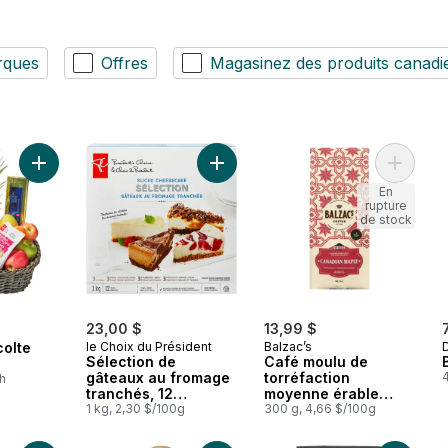
rques
Offres
Magasinez des produits canadi
Ajouter Panier de récolte céleste au panier
Ajouter Sélection de gâteaux au fr
Ajouter
En
rupture
de stock
23,00 $
13,99 $
colte
le Choix du Président
Balzac’s
Sélection de
Café moulu de
gâteaux au fromage
torréfaction
4
ch
tranchés, 12
moyenne érable
tranches
1 kg, 2,30 $/100g
canadien
300 g, 4,66 $/100g