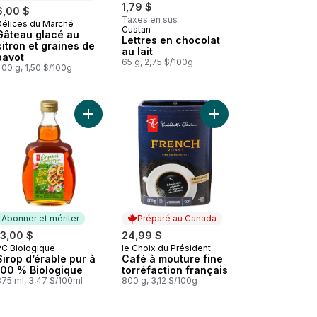
1,79 $
6,00 $
Taxes en sus
Délices du Marché
Préparé au Canada
Custan
Gâteau glacé au
Lettres en chocolat
citron et graines de
au lait
pavot
65 g, 2,75 $/100g
00 g, 1,50 $/100g
re au panier
d’antan au panier
 Sachets De Thé Scellés Pour En Préserver La Fraîcheurgoût Anglais
Ajouter Sirop d’érable pur à 100 % Biologique au
Ajouter Café à mouture
Abonner et mériter
Préparé au Canada
13,00 $
24,99 $
PC Biologique
le Choix du Président
Abonner et mériter
Préparé au Canada
Sirop d’érable pur à
Café à mouture fine
100 % Biologique
torréfaction français
375 ml, 3,47 $/100ml
800 g, 3,12 $/100g