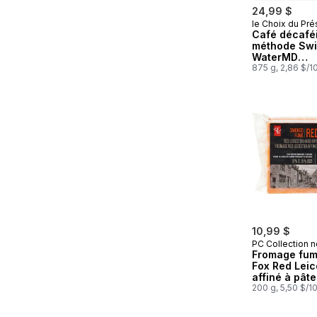
24,99 $
le Choix du Pré
Préparé au
Café décaféi
méthode Swi
WaterMD
torréfaction
875 g, 2,86 $/1
moyenne à m
fine Gourme
10,99 $
PC Collection n
Fromage fum
Fox Red Leic
affiné à pât
200 g, 5,50 $/1