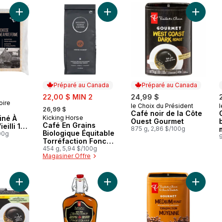
Ajouter Fromage Red Leicester Affiné À Pâte Ferme Vieilli 18 
Ajouter Café En Grains Biologique
Ajouter 
Préparé au Canada
Préparé au Canada
sale:
22,00 $ MIN 2
24,99 $
oire
, formerly:
le Choix du Président
l
Préparé au Canada
26,99 $
d
Café noir de la Côte
iné À
Kicking Horse
Préparé au Canada
Ouest Gourmet
Café En Grains
eilli 18
875 g, 2,86 $/100g
Biologique Équitable
00g
Torréfaction Foncée,
454 Horse Power
454 g, 5,94 $/100g
Magasiner Offre
Ajouter Cartouches individuelles de Café noir de la côte Oue
Ajouter Sirop d’érable 100 % pur (
Ajouter