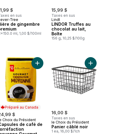
11,99 $
15,99 $
Taxes en sus
Taxes en sus
Fever-Tree
Lindt
Bière de gingembre
LINDOR Truffes au
premium
chocolat au lait,
x150.0 ml, 1,00 $/100ml
Boîte
156 g, 10,25 $/100g
st Gourmet au panier
Café En Grains Biologique Équitable Torréfaction Moyenne , Three S
Ajouter Capsules de café de torréfaction moyen
Ajouter Panier câblé n
Préparé au Canada
16,00 $
24,99 $
Taxes en sus
e Choix du Président
Préparé au Canada
le Choix du Président
Capsules de café de
Panier câblé noir
torréfaction
1 ea, 16,00 $/1ch
moyenne Gourmet