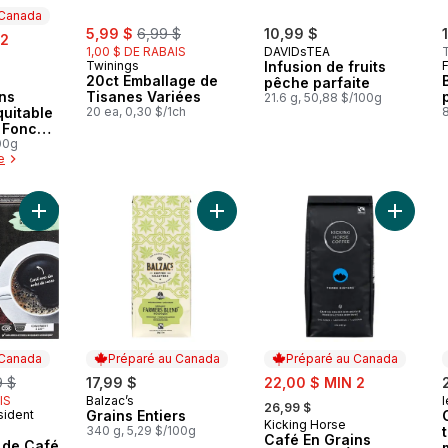
 Canada
sale:
, formerly:
5,99 $
6,99 $
10,99 $
 2
1,00 $ DE RABAIS
DAVIDsTEA
Twinings
Infusion de fruits
20ct Emballage de
pêche parfaite
 Canada
ns
Tisanes Variées
21.6 g, 50,88 $/100g
quitable
20 ea, 0,30 $/1ch
8
 Foncée,
00g
e
Ajouter Cartouches individuelles de Café noir de la côte Oue
Ajouter Grains Entiers au panier
Ajouter 
 Canada
Préparé au Canada
Préparé au Canada
erly:
sale:
9 $
17,99 $
22,00 $ MIN 2
, formerly:
IS
Balzac’s
l
Préparé au Canada
26,99 $
sident
Grains Entiers
 Canada
Kicking Horse
Préparé au Canada
340 g, 5,29 $/100g
Café En Grains
s de Café