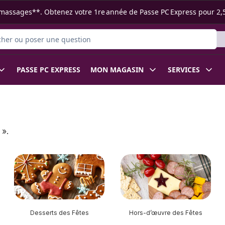
s ramassages**. Obtenez votre 1re année de Passe PC Express pour 2,
r des produits
PASSE PC EXPRESS
MON MAGASIN
SERVICES
 ».
Desserts des Fêtes
Hors-d’œuvre des Fêtes