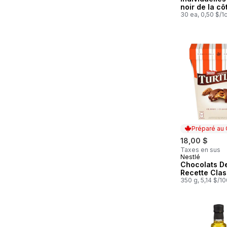
noir de la c
Gourmet
30 ea, 0,50 $/1
Préparé au
18,00 $
Taxes en sus
Nestlé
Préparé au
Chocolats D
Recette Clas
350 g, 5,14 $/1