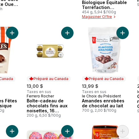
Biologique Équitable
ôte Ouest
Torréfaction
ch
Moyenne , Three
454 g, 5,94 $/100g
Magasiner Offre
Sisters
Ajouter Chocolats Des Fêtes Recette Classique au panier
Ajouter Boîte-cadeau de chocolats 
Ajouter
 Canada
Préparé au Canada
Préparé au Canada
13,00 $
13,99 $
Taxes en sus
Taxes en sus
l
Ferrero Rocher
le Choix du Président
 Canada
Préparé au Canada
Préparé au Canada
es Fêtes
Boîte-cadeau de
Amandes enrobées
sique
chocolats fins aux
de chocolat au lait
00g
noisettes, 16
700 g, 2,00 $/100g
chocolats emballés
200 g, 6,50 $/100g
individuellement
Ajouter HUILE DE CITRON EXTRA VIERGE au panier
Ajouter Mini beignes farcis, c’est l
Ajouter