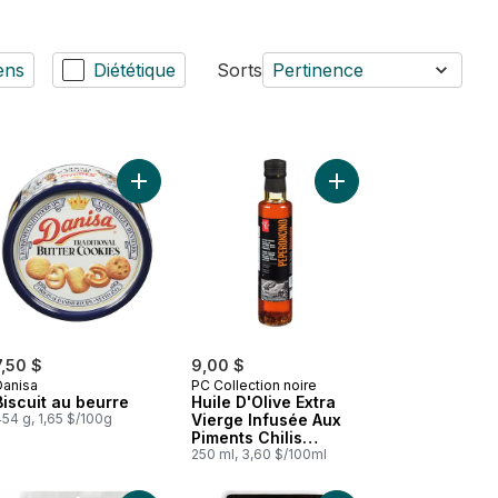
ens
Diététique
Sorts
Pertinence
omage tranchés, 12 tranches au panier
 Café moulu de torréfaction moyenne érable canadien au panier
Ajouter Biscuit au beurre au panier
Ajouter Huile D'Olive 
7,50 $
9,00 $
Danisa
PC Collection noire
Biscuit au beurre
Huile D'Olive Extra
54 g, 1,65 $/100g
Vierge Infusée Aux
Piments Chilis
Rouges
250 ml, 3,60 $/100ml