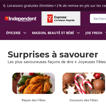
Passer au contenu principal
Passer au pied de page
💪 Livraisons gratuites illimitées + 2 % de remise en pts sur le
Recherche
ÉPICERIE
MAISON, BEAUTÉ ET BÉBÉ
JOE FRESH
Surprises à savourer
Les plus savoureuses façons de dire « Joyeuses Fêtes
sauter Surprises à savourer
Repas des Fêtes
Douceurs des Fêtes