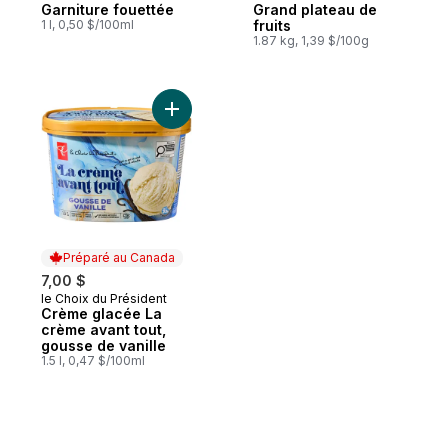
Garniture fouettée
Grand plateau de
1 l, 0,50 $/100ml
fruits
1.87 kg, 1,39 $/100g
Ajouter Crème glacée La crème avant tout
Préparé au Canada
7,00 $
le Choix du Président
Préparé au Canada
Crème glacée La
crème avant tout,
gousse de vanille
1.5 l, 0,47 $/100ml