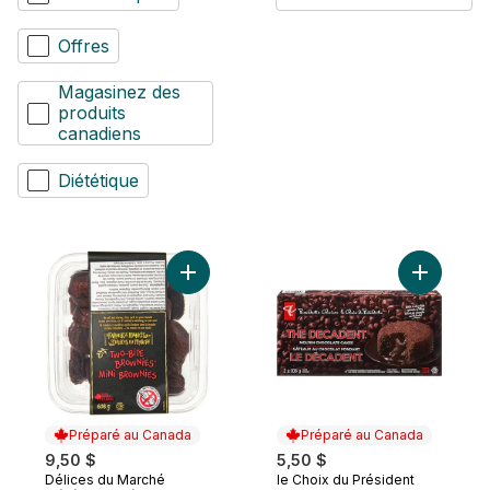
Offres
Magasinez des
produits
canadiens
Diététique
Ajouter Mini brownies au panier
Ajouter G
Préparé au Canada
Préparé au Canada
9,50 $
5,50 $
Délices du Marché
le Choix du Président
Préparé au Canada
Préparé au Canada