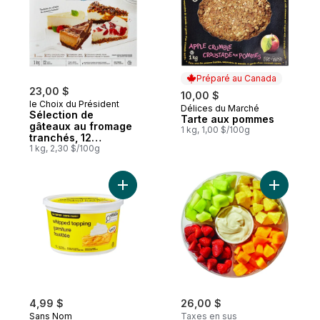
Préparé au Canada
23,00 $
10,00 $
le Choix du Président
Délices du Marché
Préparé au Canada
Sélection de
Tarte aux pommes
gâteaux au fromage
1 kg, 1,00 $/100g
tranchés, 12
tranches
1 kg, 2,30 $/100g
Ajouter Garniture fouettée au panier
Ajouter Gr
4,99 $
26,00 $
Sans Nom
Taxes en sus