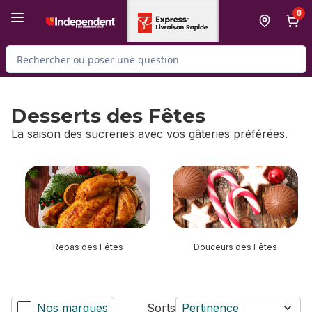
Passer au contenu principal
Passer au pied de page
0
Rechercher des produits
Desserts des Fêtes
La saison des sucreries avec vos gâteries préférées.
sauter Desserts des Fêtes
Repas des Fêtes
Douceurs des Fêtes
Nos marques
Sorts
Pertinence