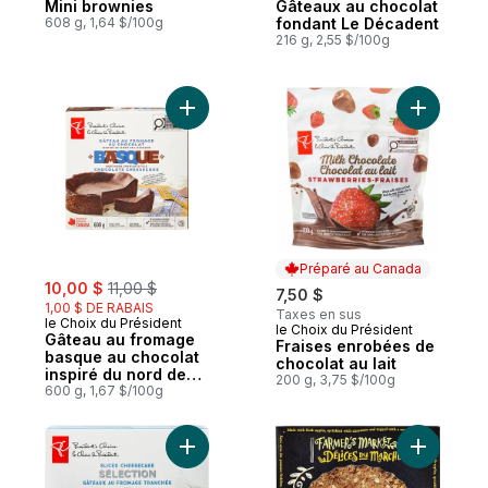
Mini brownies
Gâteaux au chocolat
608 g, 1,64 $/100g
fondant Le Décadent
216 g, 2,55 $/100g
Ajouter Gâteau au fromage basque au choc
Ajouter F
Préparé au Canada
sale:
, formerly:
10,00 $
11,00 $
7,50 $
1,00 $ DE RABAIS
Taxes en sus
le Choix du Président
le Choix du Président
Préparé au Canada
Gâteau au fromage
Fraises enrobées de
basque au chocolat
chocolat au lait
inspiré du nord de
200 g, 3,75 $/100g
l’Espagne
600 g, 1,67 $/100g
Ajouter Sélection de gâteaux au fromage 
Ajouter T