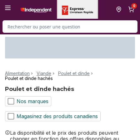
Passer au contenu principal
Passer au pied de page
0
Rechercher des produits
Alimentation
Viande
Poulet et dinde
Poulet et dinde hachés
Poulet et dinde hachés
Nos marques
Magasinez des produits canadiens
La disponibilité et le prix des produits peuvent
changer en fonction des offres disponibles au