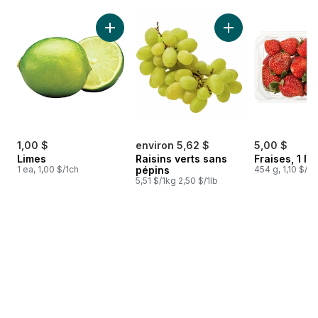
sauter Meilleures ventes
Ajouter Limes au panier
Ajouter Raisins ver
1,00 $
environ 5,62 $
5,00 $
Limes
Raisins verts sans
Fraises, 1 lb
1 ea, 1,00 $/1ch
pépins
454 g, 1,10 $/1
5,51 $/1kg 2,50 $/1lb