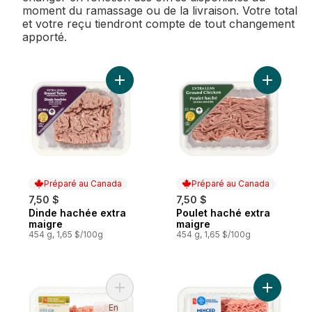
moment du ramassage ou de la livraison. Votre total
et votre reçu tiendront compte de tout changement
apporté.
Ajouter Dinde hachée extra maigre au pan
Ajouter P
Préparé au Canada
Préparé au Canada
7,50 $
7,50 $
Dinde hachée extra
Poulet haché extra
Préparé au Canada
Préparé au Canada
maigre
maigre
454 g, 1,65 $/100g
454 g, 1,65 $/100g
Ajouter Poulet haché extra maigre Simple
Ajouter H
En