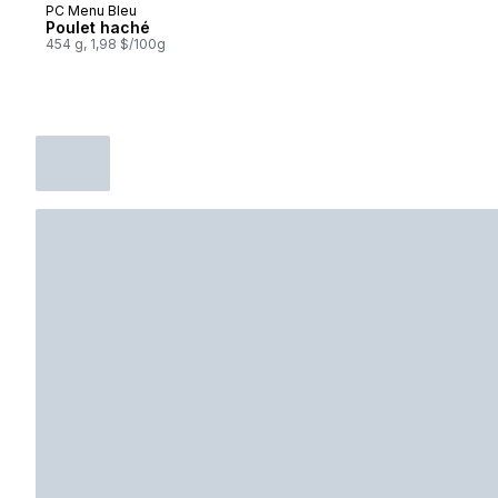
PC Menu Bleu
Préparé au Canada
Poulet haché
454 g, 1,98 $/100g