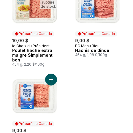
rupture
de stock
Préparé au Canada
Préparé au Canada
10,00 $
9,00 $
le Choix du Président
PC Menu Bleu
Préparé au Canada
Préparé au Canada
Poulet haché extra
Hachis de dinde
maigre Simplement
454 g, 1,98 $/100g
bon
454 g, 2,20 $/100g
Ajouter Poulet haché au panier
Préparé au Canada
9,00 $