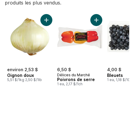
produits les plus vendus.
sauter Meilleures ventes
Ajouter Oignon doux au panier
Ajouter Poivrons d
environ 2,53 $
6,50 $
4,00 $
Oignon doux
Délices du Marché
Bleuets
Poivrons de serre
5,51 $/1kg 2,50 $/1lb
1 ea, 1,18 $/100
1 ea, 2,17 $/1ch