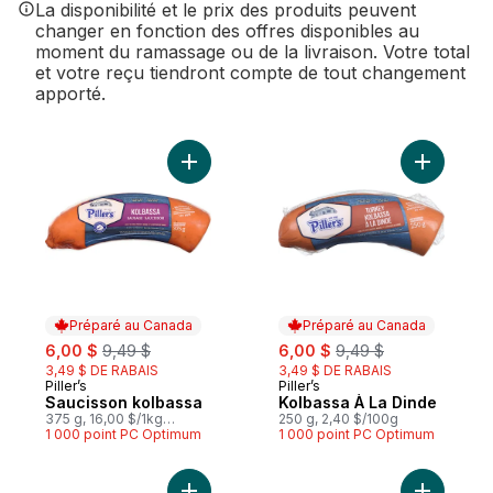
La disponibilité et le prix des produits peuvent
changer en fonction des offres disponibles au
moment du ramassage ou de la livraison. Votre total
et votre reçu tiendront compte de tout changement
apporté.
Ajouter Saucisson kolbassa au panier
Préparé au Canada
Préparé au Canada
sale:
, formerly:
sale:
, formerly:
6,00 $
9,49 $
6,00 $
9,49 $
3,49 $ DE RABAIS
3,49 $ DE RABAIS
Piller’s
Piller’s
Préparé au Canada
Préparé au Canada
Saucisson kolbassa
Kolbassa À La Dinde
375 g, 16,00 $/1kg
250 g, 2,40 $/100g
1,60 $/100g
1 000 point PC Optimum
1 000 point PC Optimum