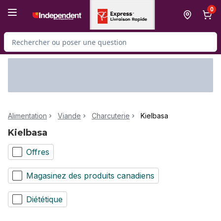
Passer au contenu principal
Passer au pied de page
0
Rechercher des produits
Alimentation
Viande
Charcuterie
Kielbasa
Kielbasa
Offres
Magasinez des produits canadiens
Diététique