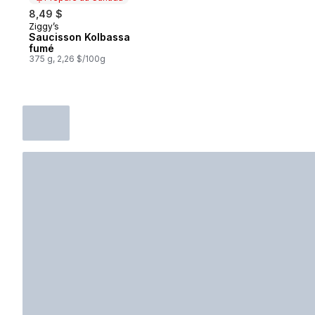
8,49 $
Ziggy’s
Préparé au Canada
Saucisson Kolbassa
fumé
375 g, 2,26 $/100g