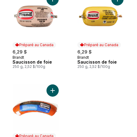
Ajouter Saucisson de foie au panier
Ajouter S
Préparé au Canada
Préparé au Canada
6,29 $
6,29 $
Brandt
Brandt
Préparé au Canada
Préparé au Canada
Saucisson de foie
Saucisson de foie
250 g, 2,52 $/100g
250 g, 2,52 $/100g
Ajouter Saucisson Kolbassa fumé au panie
Préparé au Canada