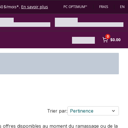
50 $/mois*.
En savoir plus
PC OPTIMUM🅪
FRAIS
EN
0
$0.00
Trier par:
Pertinence
des offres disponibles au moment du ramassage ou de la