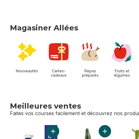
Magasiner Allées
sauter Magasiner Allées
Nouveautés
Cartes-
Repas
Fruits et
cadeaux
préparés
légumes
Meilleures ventes
Faites vos courses facilement et découvrez nos produi
sauter Meilleures ventes
Ajouter Lait 2% au panier
Ajouter Concomb