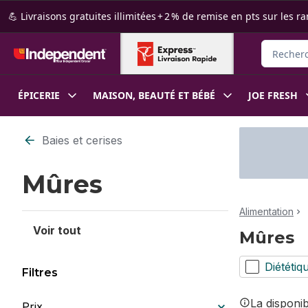
Passer au contenu principal
Passer au pied de page
💪 Livraisons gratuites illimitées + 2 % de remise en pts sur le
Recherche
ÉPICERIE
MAISON, BEAUTÉ ET BÉBÉ
JOE FRESH
Passer au filtrage du contenu
Baies et cerises
Mûres
Alimentation
Voir tout
Mûres
Diététiq
Filtres
La disponi
Prix