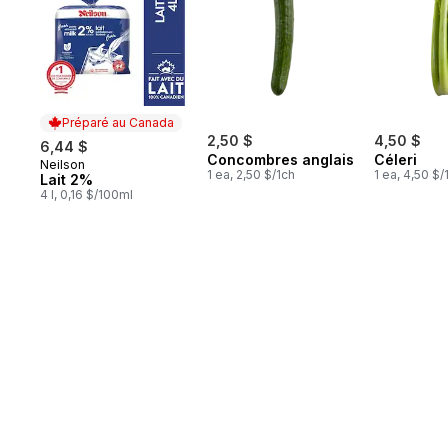
Préparé au Canada
2,50 $
4,50 $
6,44 $
Concombres anglais
Céleri
Neilson
Préparé au Canada
1 ea, 2,50 $/1ch
1 ea, 4,50 $/
Lait 2%
4 l, 0,16 $/100ml