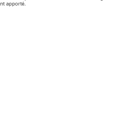
ent apporté.
r
Mûres, demi-pinte au panier