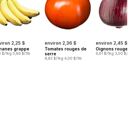
viron 2,25 $
environ 2,36 $
environ 2,45 $
nanes grappe
Tomates rouges de
Oignons rouges
6 $/1kg 0,89 $/1lb
serre
6,61 $/1kg 3,00 $/1lb
8,82 $/1kg 4,00 $/1lb