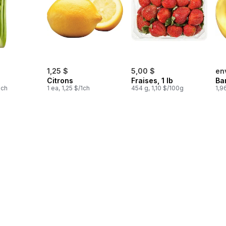
1,25 $
5,00 $
en
Citrons
Fraises, 1 lb
Ba
1ch
1 ea, 1,25 $/1ch
454 g, 1,10 $/100g
1,9