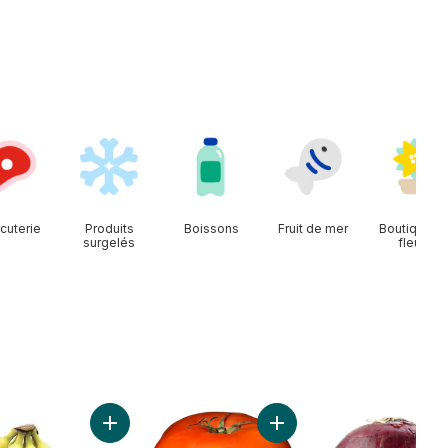
cuterie
Produits
Boissons
Fruit de mer
Boutique d
surgelés
fleurs
raises, 1 lb au panier
Ajouter Bananes grappe au panier
Ajouter Tomates rouges d