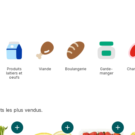
Produits
Viande
Boulangerie
Garde-
Char
laitiers et
manger
oeufs
ts les plus vendus.
res anglais au panier
Ajouter Céleri au panier
Ajouter Citrons au panier
Ajouter F