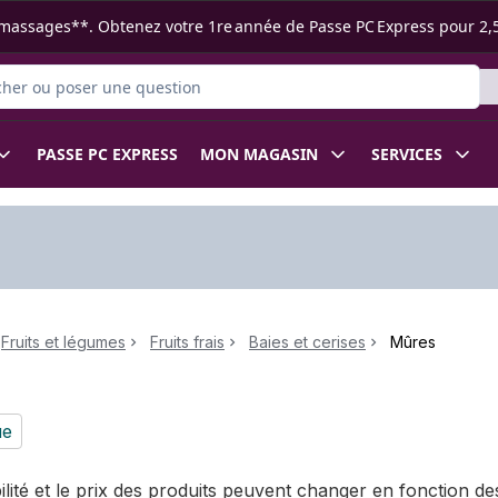
s ramassages**. Obtenez votre 1re année de Passe PC Express pour 2,
r des produits
PASSE PC EXPRESS
MON MAGASIN
SERVICES
Fruits et légumes
Fruits frais
Baies et cerises
Mûres
ue
bilité et le prix des produits peuvent changer en fonction 