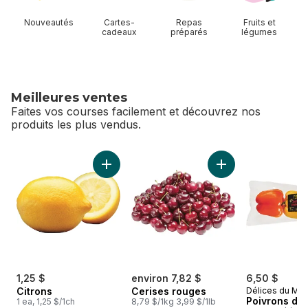
Nouveautés
Cartes-
Repas
Fruits et
cadeaux
préparés
légumes
Meilleures ventes
Faites vos courses facilement et découvrez nos
produits les plus vendus.
sauter Meilleures ventes
Ajouter Citrons au panier
Ajouter Cerises ro
1,25 $
environ 7,82 $
6,50 $
Citrons
Cerises rouges
Délices du Ma
Poivrons de 
1 ea, 1,25 $/1ch
8,79 $/1kg 3,99 $/1lb