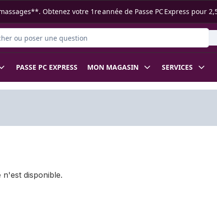
s ramassages**. Obtenez votre 1re année de Passe PC Express pour 2,
r des produits
PASSE PC EXPRESS
MON MAGASIN
SERVICES
 n'est disponible.