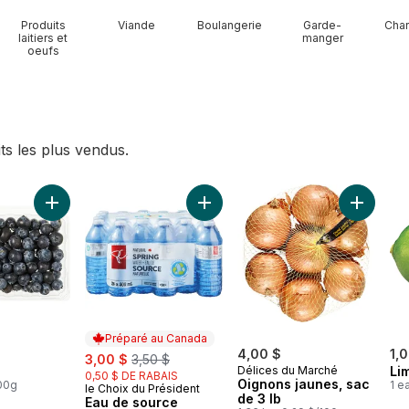
Produits
Viande
Boulangerie
Garde-
Char
laitiers et
manger
oeufs
ts les plus vendus.
 de serre au panier
Ajouter Bleuets au panier
Ajouter Eau de source naturelle, 2
Ajouter 
Préparé au Canada
sale:
, formerly:
4,00 $
1,
3,00 $
3,50 $
Délices du Marché
Li
0,50 $ DE RABAIS
Oignons jaunes, sac
100g
1 e
le Choix du Président
Préparé au Canada
de 3 lb
Eau de source