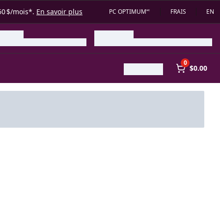
50 $/mois*.
En savoir plus
PC OPTIMUM🅪
FRAIS
EN
0
$0.00