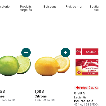
cuterie
Produits
Boissons
Fruit de mer
Boutique d
surgelés
fleurs
4 bouteilles au panier
Oignons jaunes, sac de 3 lb au panier
Ajouter Limes au panier
Ajouter Citrons au panier
Préparé au Canada
00 $
1,25 $
8,99 $
mes
Citrons
Lactantia
Préparé au Cana
a, 1,00 $/1ch
1 ea, 1,25 $/1ch
Beurre salé.
454 g, 1,98 $/100g