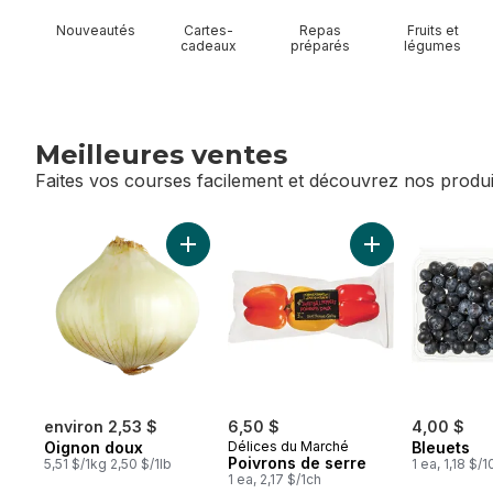
Nouveautés
Cartes-
Repas
Fruits et
cadeaux
préparés
légumes
Meilleures ventes
Faites vos courses facilement et découvrez nos produi
sauter Meilleures ventes
Ajouter Oignon doux au panier
Ajouter Poivrons
environ 2,53 $
6,50 $
4,00 $
Oignon doux
Délices du Marché
Bleuets
Poivrons de serre
5,51 $/1kg 2,50 $/1lb
1 ea, 1,18 $/
1 ea, 2,17 $/1ch