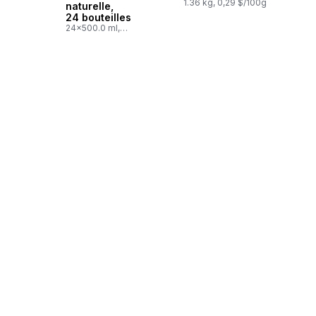
1.36 kg, 0,29 $/100g
naturelle,
24 bouteilles
24x500.0 ml,
0,03 $/100ml