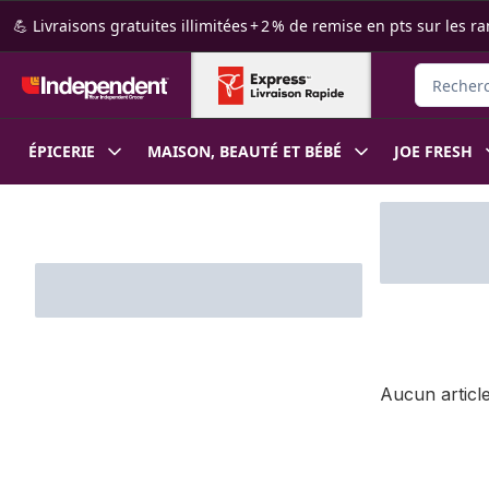
Passer au contenu principal
Passer au pied de page
💪 Livraisons gratuites illimitées + 2 % de remise en pts sur le
Recherche
ÉPICERIE
MAISON, BEAUTÉ ET BÉBÉ
JOE FRESH
Passer au filtrage du contenu
Aucun article