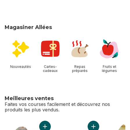
Magasiner Allées
sauter Magasiner Allées
Nouveautés
Cartes-
Repas
Fruits et
cadeaux
préparés
légumes
Meilleures ventes
Faites vos courses facilement et découvrez nos
produits les plus vendus.
sauter Meilleures ventes
Ajouter Avocats au panier
Ajouter Poivrons d