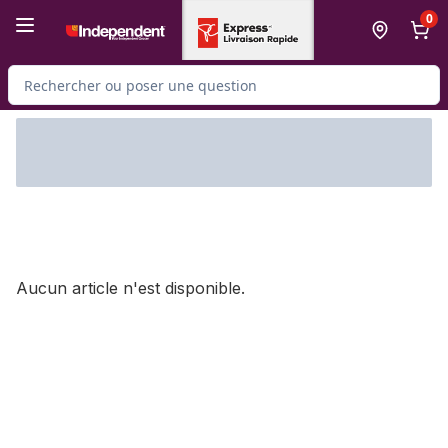
Passer au contenu principal
Passer au pied de page
0
Rechercher des produits
Aucun article n'est disponible.