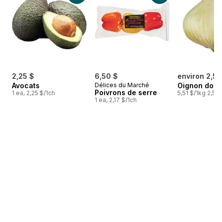
2,25 $
6,50 $
environ 2,53
Avocats
Délices du Marché
Oignon doux
Poivrons de serre
1 ea, 2,25 $/1ch
5,51 $/1kg 2,50 
1 ea, 2,17 $/1ch