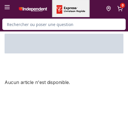
Passer au contenu principal
Passer au pied de page
0
Rechercher des produits
Aucun article n'est disponible.