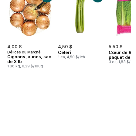
4,00 $
4,50 $
5,50 $
Délices du Marché
Céleri
Cœur de Ro
Oignons jaunes, sac
1 ea, 4,50 $/1ch
paquet de 3
de 3 lb
3 ea, 1,83 $/1ch
1.36 kg, 0,29 $/100g