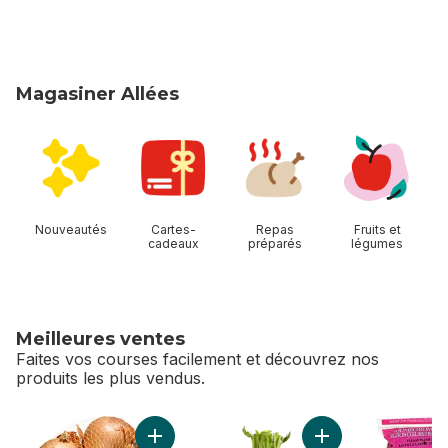
Magasiner Allées
sauter Magasiner Allées
Nouveautés
Cartes-
Repas
Fruits et
cadeaux
préparés
légumes
Meilleures ventes
Faites vos courses facilement et découvrez nos
produits les plus vendus.
sauter Meilleures ventes
Ajouter Oignons jaunes, sac de 3 lb au panie
Ajouter Céleri au p