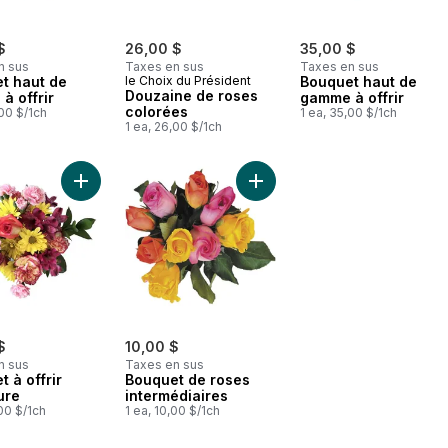
$
26,00 $
35,00 $
n sus
Taxes en sus
Taxes en sus
t haut de
le Choix du Président
Bouquet haut de
Douzaine de roses
à offrir
gamme à offrir
colorées
,00 $/1ch
1 ea, 35,00 $/1ch
1 ea, 26,00 $/1ch
Ajouter Bouquet à offrir Signature au panier
Ajouter Bouquet de roses int
$
10,00 $
n sus
Taxes en sus
 à offrir
Bouquet de roses
ure
intermédiaires
,00 $/1ch
1 ea, 10,00 $/1ch