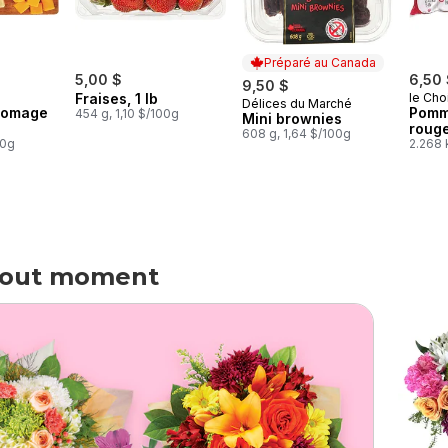
Préparé au Canada
5,00 $
6,50
9,50 $
Fraises, 1 lb
le Cho
Délices du Marché
Préparé au Canada
fromage
Pomm
454 g, 1,10 $/100g
Mini brownies
rouge
608 g, 1,64 $/100g
00g
2.268 
 tout moment
tout moment