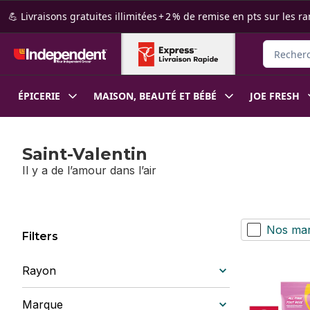
Passer au contenu principal
Passer au pied de page
💪 Livraisons gratuites illimitées + 2 % de remise en pts sur le
Recherche
ÉPICERIE
MAISON, BEAUTÉ ET BÉBÉ
JOE FRESH
Saint-Valentin
Il y a de l’amour dans l’air
Nos ma
Filters
Rayon
Marque