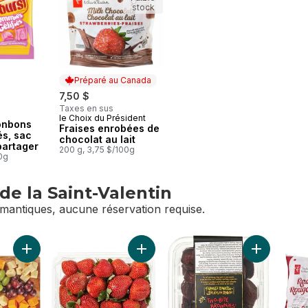
stock
Préparé au Canada
7,50 $
Taxes en sus
le Choix du Président
Préparé au Canada
onbons
Fraises enrobées de
és, sac
chocolat au lait
partager
200 g, 3,75 $/100g
00g
de la Saint-Valentin
mantiques, aucune réservation requise.
 de la Saint-Valentin
Ajouter Plateau de fromage avec raisins au panier
Ajouter Fraises, 1 lb au panier
Ajouter Min