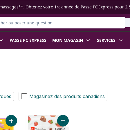
s ramassages**. Obtenez votre 1re année de Passe PC Express pour 2,
r des produits
PASSE PC EXPRESS
MON MAGASIN
SERVICES
rques
Magasinez des produits canadiens
Ajouter Tout rose, bonbons gélifiés fruités, sac de format à p
Ajouter Fraises enrobées de chocola
Faible