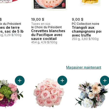
 $
19,00 $
9,00 $
ix du Président
Taxes en sus
PC Collection noire
es de terre
le Choix du Président
Triangoli aux
Crevettes blanches
s, sac de 5 lb
champignons porcini
du Pacifique avec
kg, 0,29 $/100g
avec truffe
sauce cocktail
250 g, 3,60 $/100g
454 g, 4,19 $/100g
Magasiner maintenant
Ajouter Bouquet haut de gamme à offrir au panier
Ajouter Douzaine de roses c
Aj