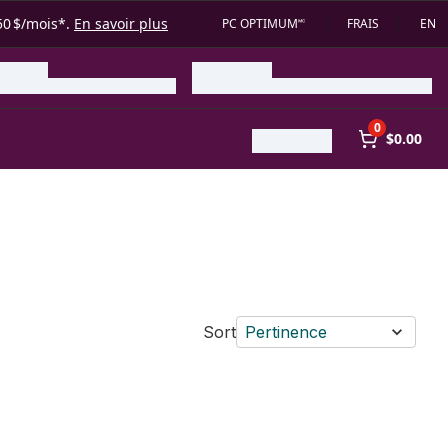
50 $/mois*.
En savoir plus
PC OPTIMUM🅪
FRAIS
EN
0
$0.00
Sort
Pertinence
artager au panier
t au lait au panier