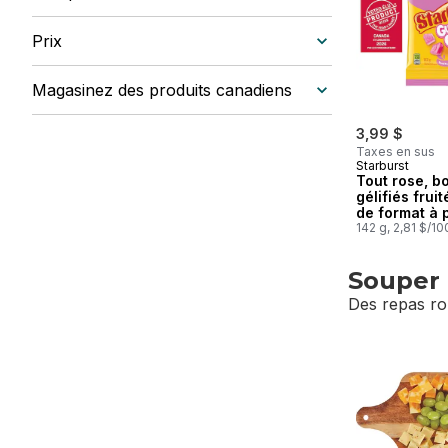
Prix
Magasinez des produits canadiens
3,99 $
Taxes en sus
Starburst
Tout rose, b
gélifiés fruit
de format à 
142 g, 2,81 $/1
Souper 
Des repas ro
sauter Souper