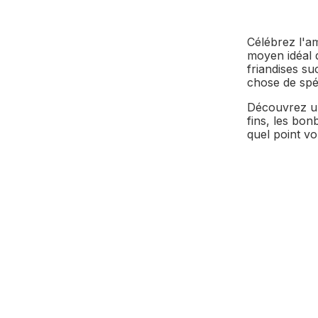
Célébrez l'am
moyen idéal 
friandises s
chose de spéc
Découvrez un
fins, les bon
quel point v