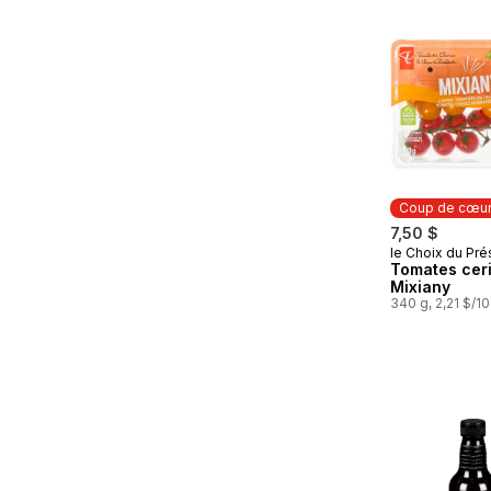
Coup de cœu
7,50 $
le Choix du Pré
Coup de cœ
Tomates cer
Mixiany
340 g, 2,21 $/1