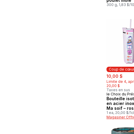
poulet mole
300 g, 1,83 $/1
Coup de cœu
sale:
, for
10,00 $
Limite de 4, apr
20,00 $
Taxes en sus
le Choix du Pré
Coup de cœ
Bouteille is
en acier ino
Ma soif – ro
1 ea, 20,00 $/1c
Magasiner Offr