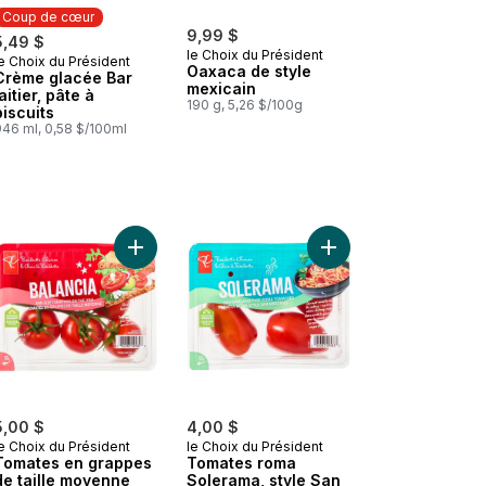
Coup de cœur
9,99 $
5,49 $
le Choix du Président
e Choix du Président
Coup de cœur
Oaxaca de style
Crème glacée Bar
mexicain
laitier, pâte à
190 g, 5,26 $/100g
biscuits
946 ml, 0,58 $/100ml
 Douces merveilles au panier
 Tomates style fraises en grappes Succulentes beautés au panier
Ajouter Tomates en grappes de taille moyenne B
Ajouter Tomates roma
5,00 $
4,00 $
e Choix du Président
le Choix du Président
Tomates en grappes
Tomates roma
de taille moyenne
Solerama, style San