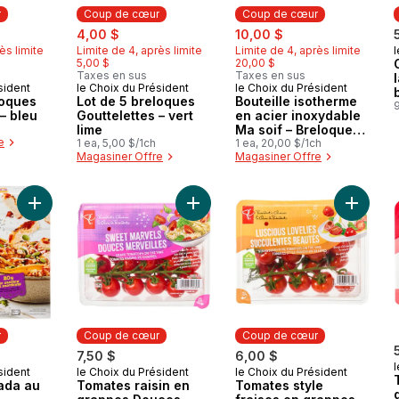
r
Coup de cœur
Coup de cœur
erly:
sale:
, formerly:
sale:
, formerly:
4,00 $
10,00 $
ès limite
Limite de 4, après limite
Limite de 4, après limite
l
5,00 $
20,00 $
Taxes en sus
Taxes en sus
sident
le Choix du Président
le Choix du Président
ur
Coup de cœur
Coup de cœur
loques
Lot de 5 breloques
Bouteille isotherme
– bleu
Gouttelettes – vert
en acier inoxydable
lime
Ma soif – Breloques
e
1 ea, 5,00 $/1ch
du Canada
1 ea, 20,00 $/1ch
Magasiner Offre
Magasiner Offre
Ajouter Enchil-empilada au poulet mole au panier
Ajouter Tomates raisin en grappes
Ajouter
r
Coup de cœur
Coup de cœur
7,50 $
6,00 $
l
sident
le Choix du Président
le Choix du Président
ur
Coup de cœur
Coup de cœur
ada au
Tomates raisin en
Tomates style