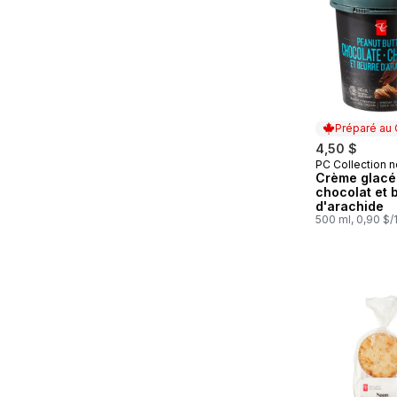
Préparé au
4,50 $
PC Collection n
Préparé au
Crème glacé
chocolat et 
d'arachide
500 ml, 0,90 $