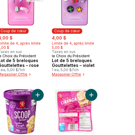
Coup de cœur
Coup de cœur
ale:
, formerly:
sale:
, formerly:
4,00 $
4,00 $
imite de 4, après limite
Limite de 4, après limite
5,00 $
5,00 $
Taxes en sus
Taxes en sus
e Choix du Président
le Choix du Président
Coup de cœur
Coup de cœur
Lot de 5 breloques
Lot de 5 breloques
Gouttelettes – rose
Gouttelettes – violet
 ea, 5,00 $/1ch
1 ea, 5,00 $/1ch
Magasiner Offre
Magasiner Offre
ttes – vert lime au panier
Bouteille isotherme en acier inoxydable Ma soif – Breloques du Can
Ajouter Crème glacée Bar laitier, pâte à biscuits 
Ajouter Oaxaca de sty