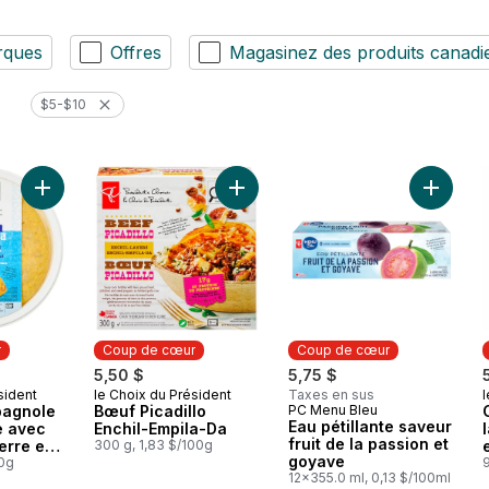
rques
Offres
Magasinez des produits canadi
$5-$10
Ajouter Omelette espagnole traditionnelle avec pommes de te
Ajouter Bœuf Picadillo Enchil-Empi
r
Coup de cœur
Coup de cœur
5,50 $
5,75 $
sident
le Choix du Président
Taxes en sus
l
ur
Coup de cœur
pagnole
Bœuf Picadillo
PC Menu Bleu
Coup de cœur
Eau pétillante saveur
e avec
Enchil-Empila-Da
fruit de la passion et
rre et
300 g, 1,83 $/100g
goyave
00g
12x355.0 ml, 0,13 $/100ml