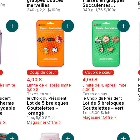
grappes Douces
fraises en grappes
00g
merveilles
Succulentes
4
340 g, 2,21 $/100g
beautés
340 g, 1,76 $/100g
Ajouter Bouteille isotherme en acier inoxydable Ma soif – rose
Ajouter Lot de 5 breloques Gouttel
Ajouter 
r
Coup de cœur
Coup de cœur
merly:
sale:
, formerly:
sale:
, formerly:
4,00 $
4,00 $
ès limite
Limite de 4, après limite
Limite de 4, après limite
l
5,00 $
5,00 $
Taxes en sus
Taxes en sus
sident
le Choix du Président
le Choix du Président
ur
Coup de cœur
Coup de cœur
otherme
Lot de 5 breloques
Lot de 5 breloques
xydable
Gouttelettes –
Gouttelettes – vert
se
orangé
1 ea, 5,00 $/1ch
Magasiner Offre
h
1 ea, 5,00 $/1ch
e
Magasiner Offre