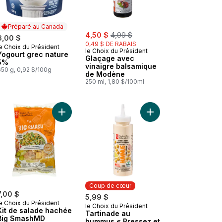
Préparé au Canada
sale:
, formerly:
4,50 $
4,99 $
6,00 $
0,49 $ DE RABAIS
e Choix du Président
Préparé au Canada
le Choix du Président
Yogourt grec nature
Glaçage avec
5%
vinaigre balsamique
650 g, 0,92 $/100g
de Modène
250 ml, 1,80 $/100ml
u panier
 Maïs façon côtes levées Stampede fuméᴹᴰ au panier
Ajouter Kit de salade hachée Big SmashMD au pa
Ajouter Tartinade au 
Coup de cœur
7,00 $
5,99 $
e Choix du Président
le Choix du Président
Coup de cœur
Kit de salade hachée
Tartinade au
Big SmashMD
hummus « Pressez et