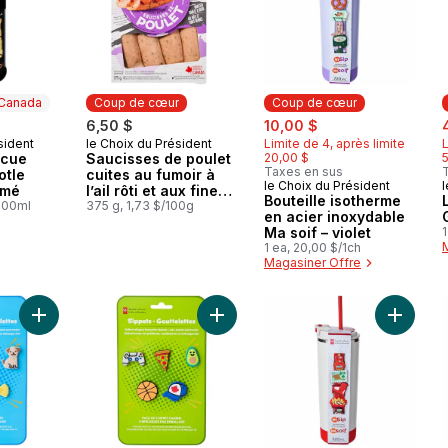
 Canada
Coup de cœur
Coup de cœur
sale:
, formerly:
s
6,50 $
10,00 $
sident
le Choix du Président
Limite de 4, après limite
L
 Canada
Coup de cœur
ecue
Saucisses de poulet
20,00 $
Taxes en sus
otle
cuites au fumoir à
le Choix du Président
l
Coup de cœur
umé
l’ail rôti et aux fines
Bouteille isotherme
/100ml
herbes
375 g, 1,73 $/100g
en acier inoxydable
Ma soif – violet
1
1 ea, 20,00 $/1ch
Magasiner Offre
Ajouter Lot de 5 breloques Gouttelettes – bleu au panier
Ajouter Lot de 5 breloques Gouttele
Ajouter 