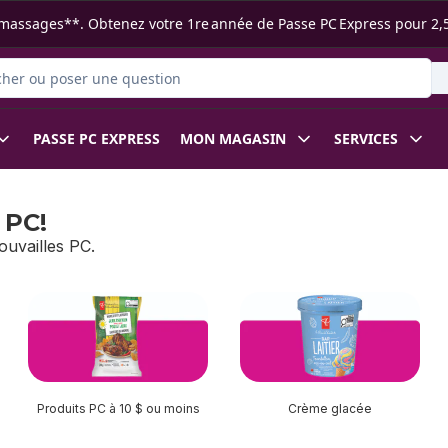
s ramassages**. Obtenez votre 1re année de Passe PC Express pour 2,
r des produits
PASSE PC EXPRESS
MON MAGASIN
SERVICES
 PC!
uvailles PC.
Produits PC à 10 $ ou moins
Crème glacée