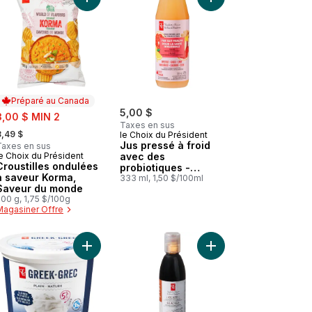
nier
nge sanguine et d'échinacée avec zinc pour le soutien du système i
Ajouter Croustilles ondulées à saveur Korma, Sa
Ajouter Jus pressé à 
Ajouter 
Préparé au Canada
ale:
5,00 $
3,00 $ MIN 2
Taxes en sus
 formerly:
3,49 $
le Choix du Président
Jus pressé à froid
Taxes en sus
e Choix du Président
avec des
Préparé au Canada
Croustilles ondulées
probiotiques -
à saveur Korma,
pamplemousse,
333 ml, 1,50 $/100ml
Saveur du monde
gingembre et citron
00 g, 1,75 $/100g
Magasiner Offre
re au panier
Ajouter Yogourt grec nature 5% au panier
Ajouter Yogourt probiotique sans lactose à la vanille au panier
Ajouter Glaçage avec