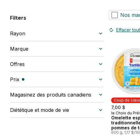
Nos ma
Filters
Effacer tout
Rayon
Marque
Offres
Prix
(filtres sélectionnés)
Magasinez des produits canadiens
Coup de cœu
7,00 $
Diététique et mode de vie
le Choix du Pré
Coup de cœ
Omelette es
traditionnell
pommes de te
oignons
600 g, 1,17 $/1