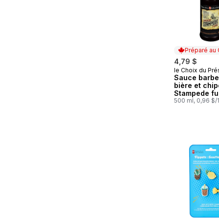
Préparé au
4,79 $
le Choix du Pré
Préparé au
Sauce barb
bière et chip
Stampede f
500 ml, 0,96 $