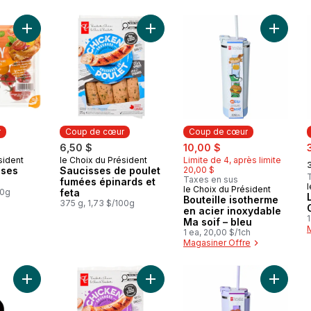
Ajouter Saucisses de poulet fumées
Ajouter Tomates cerises Mixiany au panier
Ajouter 
r
Coup de cœur
Coup de cœur
sale:
, formerly:
s
6,50 $
10,00 $
,
sident
le Choix du Président
Limite de 4, après limite
ur
Coup de cœur
ises
Saucisses de poulet
20,00 $
Taxes en sus
fumées épinards et
l
le Choix du Président
Coup de cœur
00g
feta
Bouteille isotherme
375 g, 1,73 $/100g
en acier inoxydable
1
Ma soif – bleu
1 ea, 20,00 $/1ch
Magasiner Offre
Ajouter Sauce barbecue bière et chipotle Stampede fumé au 
Ajouter Saucisses de poulet cuites a
Ajouter 