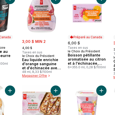
Ajouter Crème glacée au chocolat et beurre d'arachide au pa
Ajouter Eau liquide enrichie d'ora
 Canada
Préparé au Canada
sale:
3,00 $ MIN 2
s
6,00 $
, formerly:
,
oire
Taxes en sus
 Canada
4,00 $
e au
le Choix du Président
Préparé au Canada
Taxes en sus
Boisson pétillante
beurre
le Choix du Président
l
aromatisée au citron
Eau liquide enrichie
et à l'échinacée,
/100ml
d'orange sanguine
avec du zinc pour le
6x355.0 ml, 0,28 $/100ml
et d'échinacée avec
soutien immunitaire
zinc pour le soutien
48 ml, 8,33 $/100ml
2
Magasiner Offre
du système
immunitaire
Ajouter Naan ronds à l'ail au panier
Ajouter Pain plat au poulet au beur