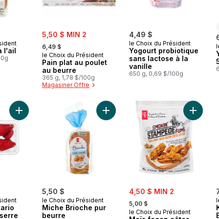
sale:
5,50 $ MIN 2
4,49 $
, formerly:
sident
le Choix du Président
l
6,49 $
l'ail
Yogourt probiotique
le Choix du Président
00g
sans lactose à la
Pain plat au poulet
vanille
au beurre
650 g, 0,69 $/100g
365 g, 1,78 $/100g
Magasiner Offre
Ajouter Fraises d’Ontario cultivées en serre au panier
Ajouter Miche Brioche pur beurre a
Ajouter
sale:
5,50 $
4,50 $ MIN 2
, formerly:
sident
le Choix du Président
l
5,00 $
tario
Miche Brioche pur
le Choix du Président
 serre
beurre