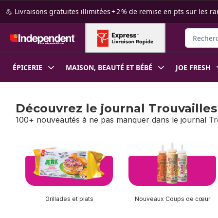
Passer au contenu principal
Passer au pied de page
💪 Livraisons gratuites illimitées + 2 % de remise en pts sur le
Recherche
ÉPICERIE
MAISON, BEAUTÉ ET BÉBÉ
JOE FRESH
Découvrez le journal Trouvailles
100+ nouveautés à ne pas manquer dans le journal Tro
sauter Découvrez le journal Trouvailles PC!
Grillades et plats
Nouveaux Coups de cœur