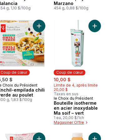
Balancia
Marzano
54 g, 1,10 $/100g
454 g, 0,88 $/100g
 au panier
ettes – orangé au panier
Lot de 5 breloques Gouttelettes – vert au panier
Ajouter Bouteille isot
Ajouter Enchil-empilada
Coup de cœur
Coup de cœur
sale:
, formerly:
5,50 $
10,00 $
e Choix du Président
Limite de 4, après limite
Coup de cœur
Enchil-empilada chili
20,00 $
Taxes en sus
verde au poulet
le Choix du Président
Coup de cœur
300 g, 1,83 $/100g
Bouteille isotherme
en acier inoxydable
Ma soif – vert
1 ea, 20,00 $/1ch
Magasiner Offre