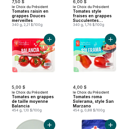
7,50 $
6,00 $
le Choix du Président
le Choix du Président
Coup de cœur
Coup de cœur
Tomates raisin en
Tomates style
grappes Douces
fraises en grappes
merveilles
Succulentes
340 g, 2,21 $/100g
beautés
340 g, 1,76 $/100g
Ajouter Tomates en grappes de taille moy
Ajouter T
5,00 $
4,00 $
le Choix du Président
le Choix du Président
Tomates en grappes
Tomates roma
de taille moyenne
Solerama, style San
Balancia
Marzano
454 g, 1,10 $/100g
454 g, 0,88 $/100g
Ajouter Contenant à salade Verdure et gra
Ajouter N