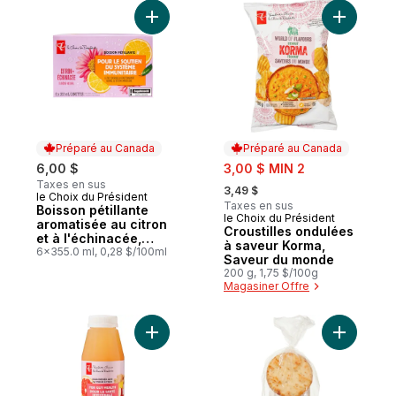
Ajouter C
Préparé au Canada
Préparé au Canada
sale:
6,00 $
3,00 $ MIN 2
, formerly:
Taxes en sus
3,49 $
le Choix du Président
Préparé au Canada
Taxes en sus
Boisson pétillante
le Choix du Président
Préparé au Canada
aromatisée au citron
Croustilles ondulées
et à l'échinacée,
à saveur Korma,
avec du zinc pour le
6x355.0 ml, 0,28 $/100ml
Saveur du monde
soutien immunitaire
200 g, 1,75 $/100g
Magasiner Offre
Ajouter Jus pressé à froid avec des prob
Ajouter Na