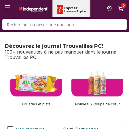
Passer au contenu principal
Passer au pied de page
0
Rechercher des produits
Découvrez le journal Trouvailles PC!
100+ nouveautés à ne pas manquer dans le journal
Trouvailles PC.
sauter Découvrez le journal Trouvailles PC!
Grillades et plats
Nouveaux Coups de cœur