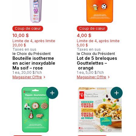
Coup de cœur
Coup de cœur
sale:
, formerly:
sale:
, formerly:
10,00 $
4,00 $
Limite de 4, après limite
Limite de 4, après limite
20,00 $
5,00 $
Taxes en sus
Taxes en sus
le Choix du Président
le Choix du Président
Coup de cœur
Coup de cœur
Bouteille isotherme
Lot de 5 breloques
en acier inoxydable
Gouttelettes –
Ma soif – rose
orangé
1 ea, 20,00 $/1ch
1 ea, 5,00 $/1ch
Magasiner Offre
Magasiner Offre
Ajouter Lot de 5 breloques Gouttelettes – 