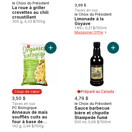
, formerly:
le Choix du Président
Coup de cœur
3,99 $
La roue à griller
Taxes en sus
crevettes au chili
le Choix du Président
Coup de cœur
croustillant
Limonade à la
300 g, 4,33 $/100g
Goyave
1.89 l, 0,21 $/100ml
Magasiner Offre
Ajouter Anneaux de maïs soufflés cuits au
Ajouter S
Coup de cœur
Préparé au Canada
3,50 $
4,79 $
Taxes en sus
le Choix du Président
Préparé au Canada
PC Biologique
Sauce barbecue
Coup de cœur
Anneaux de maïs
bière et chipotle
soufflés cuits au
Stampede fumé
four à base de
500 ml, 0,96 $/100ml
plantes, saveur
142 g, 2,46 $/100g
crème sure et