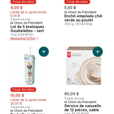
Coup de cœur
Coup de cœur
sale:
, formerly:
4,00 $
5,50 $
Limite de 4, après limite
le Choix du Président
Coup de cœur
5,00 $
Enchil-empilada chili
Taxes en sus
verde au poulet
le Choix du Président
Coup de cœur
300 g, 1,83 $/100g
Lot de 5 breloques
Gouttelettes – vert
1 ea, 5,00 $/1ch
Magasiner Offre
Ajouter Bouteille isotherme en acier inoxy
Ajouter S
Coup de cœur
sale:
, formerly:
65,00 $
10,00 $
Taxes en sus
Limite de 4, après limite
le Choix du Président
20,00 $
Service de vaisselle
Taxes en sus
de 12 pièces, sable
le Choix du Président
Coup de cœur
1 ea, 65,00 $/1ch