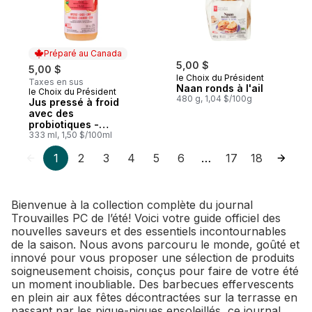
Préparé au Canada
5,00 $
5,00 $
le Choix du Président
Taxes en sus
Naan ronds à l'ail
le Choix du Président
Préparé au Canada
480 g, 1,04 $/100g
Jus pressé à froid
avec des
probiotiques -
pamplemousse,
333 ml, 1,50 $/100ml
gingembre et citron
1
2
3
4
5
6
17
18
…
Bienvenue à la collection complète du journal
Trouvailles PC de l’été! Voici votre guide officiel des
nouvelles saveurs et des essentiels incontournables
de la saison. Nous avons parcouru le monde, goûté et
innové pour vous proposer une sélection de produits
soigneusement choisis, conçus pour faire de votre été
un moment inoubliable. Des barbecues effervescents
en plein air aux fêtes décontractées sur la terrasse en
passant par les pique-niques ensoleillés, ce journal