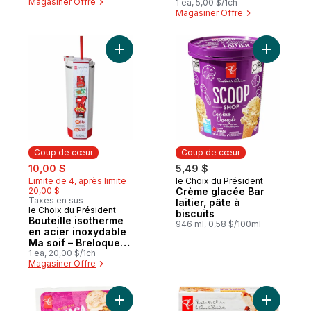
Magasiner Offre
1 ea, 5,00 $/1ch
Magasiner Offre
Ajouter Bouteille isotherme en acier ino
Ajouter Cr
Coup de cœur
Coup de cœur
sale:
, formerly:
10,00 $
5,49 $
Limite de 4, après limite
le Choix du Président
Coup de cœur
20,00 $
Crème glacée Bar
Taxes en sus
laitier, pâte à
le Choix du Président
Coup de cœur
biscuits
Bouteille isotherme
946 ml, 0,58 $/100ml
en acier inoxydable
Ma soif – Breloques
du Canada
1 ea, 20,00 $/1ch
Magasiner Offre
Ajouter Oaxaca de style mexicain au pani
Ajouter E