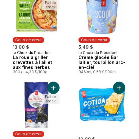
Faible
stock
Coup de cœur
Coup de cœur
13,00 $
5,49 $
le Choix du Président
le Choix du Président
Coup de cœur
Coup de cœur
La roue à griller
Crème glacée Bar
crevettes à l’ail et
laitier, tourbillon arc-
aux fines herbes
en-ciel
300 g, 4,33 $/100g
946 ml, 0,58 $/100ml
Ajouter Nourriture sèche de qualité supér
Ajouter Co
Faible
stock
Coup de cœur