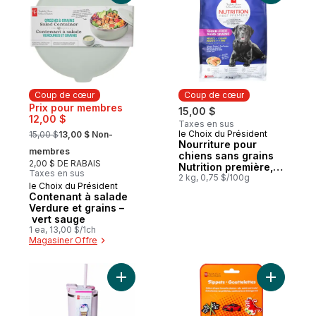
Coup de cœur
Coup de cœur
Prix pour membres
15,00 $
12,00 $
Taxes en sus
, formerly:
le Choix du Président
15,00 $
13,00 $ Non-
Coup de cœur
Nourriture pour
membres
chiens sans grains
2,00 $ DE RABAIS
Nutrition première,
Taxes en sus
saumon, pommes de
2 kg, 0,75 $/100g
le Choix du Président
Coup de cœur
terre et pois
Contenant à salade
Verdure et grains –
vert sauge
1 ea, 13,00 $/1ch
Magasiner Offre
Ajouter Bouteille isotherme en acier inox
Ajouter L