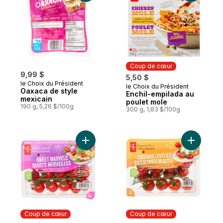
Coup de cœur
9,99 $
5,50 $
le Choix du Président
le Choix du Président
Coup de cœur
Oaxaca de style
Enchil-empilada au
mexicain
poulet mole
190 g, 5,26 $/100g
300 g, 1,83 $/100g
Ajouter Tomates raisin en grappes Douces
Ajouter T
Coup de cœur
Coup de cœur