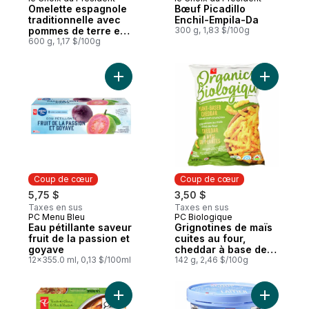
Coup de cœur
Coup de cœur
Omelette espagnole
Bœuf Picadillo
traditionnelle avec
Enchil-Empila-Da
pommes de terre et
300 g, 1,83 $/100g
oignons
600 g, 1,17 $/100g
Ajouter G
Coup de cœur
Coup de cœur
5,75 $
3,50 $
Taxes en sus
Taxes en sus
PC Menu Bleu
PC Biologique
Coup de cœur
Coup de cœur
Eau pétillante saveur
Grignotines de maïs
fruit de la passion et
cuites au four,
goyave
cheddar à base de
12x355.0 ml, 0,13 $/100ml
plantes
142 g, 2,46 $/100g
Ajouter La roue à griller crevettes à l’ail 
Ajouter Cr