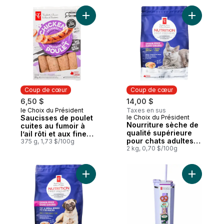
oignon
Ajouter Saucisses de poulet cuites au fumoi
Ajouter N
Coup de cœur
Coup de cœur
6,50 $
14,00 $
le Choix du Président
Taxes en sus
Coup de cœur
Saucisses de poulet
le Choix du Président
Coup de cœur
Nourriture sèche de
cuites au fumoir à
qualité supérieure
l’ail rôti et aux fines
pour chats adultes
herbes
375 g, 1,73 $/100g
Nutrition première
2 kg, 0,70 $/100g
sans grains, recette
au saumon, aux
pommes de terre et
Ajouter Nourriture sèche de qualité supéri
Ajouter Bo
aux pois