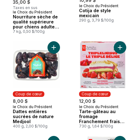
10,99 $
35,00 $
le Choix du Président
Taxes en sus
Cotija de style
le Choix du Président
Coup de cœur
mexicain
Nourriture sèche de
290 g, 3,79 $/100g
qualité supérieure
pour chiens adultes
Nutrition première
7 kg, 0,50 $/100g
sans grains, recette
au saumon, aux
pommes de terre et
Ajouter Dattes entières sucrées de natur
Ajouter T
aux pois
Coup de cœur
Coup de cœur
8,00 $
12,00 $
le Choix du Président
le Choix du Président
Coup de cœur
Coup de cœur
Dattes entières
Tarte-gâteau au
sucrées de nature
fromage
Medjool
Franchement fraise
400 g, 2,00 $/100g
Le triple délice
730 g, 1,64 $/100g