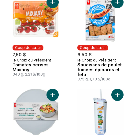
Ajouter S
Ajouter Tomates cerises Mixiany au pani
Coup de cœur
Coup de cœur
7,50 $
6,50 $
le Choix du Président
le Choix du Président
Coup de cœur
Coup de cœur
Tomates cerises
Saucisses de poulet
Mixiany
fumées épinards et
340 g, 2,21 $/100g
feta
375 g, 1,73 $/100g
Ajouter Contenant à salade Verdure et gra
Ajouter B