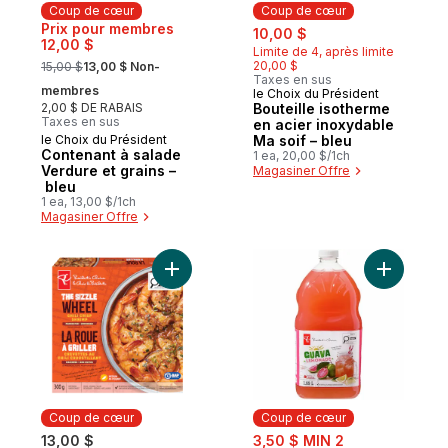
Coup de cœur
Coup de cœur
sale:
, formerly:
Prix pour membres
10,00 $
12,00 $
Limite de 4, après limite
, formerly:
20,00 $
15,00 $
13,00 $ Non-
Taxes en sus
membres
le Choix du Président
Coup de cœur
2,00 $ DE RABAIS
Bouteille isotherme
Taxes en sus
en acier inoxydable
le Choix du Président
Ma soif – bleu
Coup de cœur
Contenant à salade
1 ea, 20,00 $/1ch
Verdure et grains –
Magasiner Offre
bleu
1 ea, 13,00 $/1ch
Magasiner Offre
Ajouter La roue à griller crevettes au chili 
Ajouter L
Coup de cœur
Coup de cœur
sale:
13,00 $
3,50 $ MIN 2