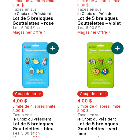
Limite de 4, après limite
Limite de 4, après limite
5,00 $
5,00 $
Taxes en sus
Taxes en sus
le Choix du Président
le Choix du Président
Coup de cœur
Coup de cœur
Lot de 5 breloques
Lot de 5 breloques
Gouttelettes – rose
Gouttelettes – violet
1 ea, 5,00 $/1ch
1 ea, 5,00 $/1ch
Magasiner Offre
Magasiner Offre
Ajouter Lot de 5 breloques Gouttelettes –
Ajouter Lo
Coup de cœur
Coup de cœur
sale:
, formerly:
sale:
, formerly:
4,00 $
4,00 $
Limite de 4, après limite
Limite de 4, après limite
5,00 $
5,00 $
Taxes en sus
Taxes en sus
le Choix du Président
le Choix du Président
Coup de cœur
Coup de cœur
Lot de 5 breloques
Lot de 5 breloques
Gouttelettes – bleu
Gouttelettes – vert
1 ea, 5,00 $/1ch
lime