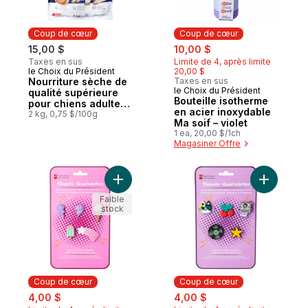
Coup de cœur
Coup de cœur
sale:
, formerly:
15,00 $
10,00 $
Taxes en sus
Limite de 4, après limite
le Choix du Président
20,00 $
Coup de cœur
Nourriture sèche de
Taxes en sus
le Choix du Président
Coup de cœur
qualité supérieure
Bouteille isotherme
pour chiens adultes
en acier inoxydable
Nutrition première
2 kg, 0,75 $/100g
Ma soif – violet
sans grains, recette
1 ea, 20,00 $/1ch
au poulet et aux
Magasiner Offre
haricots ronds
blancs
Ajouter Lot de 5 breloques Gouttelettes –
Ajouter Lo
Faible
stock
Coup de cœur
Coup de cœur
sale:
, formerly:
sale:
, formerly:
4,00 $
4,00 $