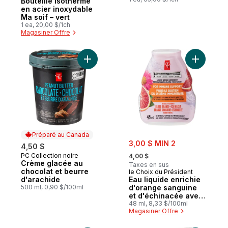
Bouteille isotherme
en acier inoxydable
Ma soif – vert
1 ea, 20,00 $/1ch
Magasiner Offre
Ajouter Crème glacée au chocolat et beur
Ajouter E
Préparé au Canada
sale:
3,00 $ MIN 2
4,50 $
, formerly:
PC Collection noire
Préparé au Canada
4,00 $
Crème glacée au
Taxes en sus
chocolat et beurre
le Choix du Président
d'arachide
Eau liquide enrichie
500 ml, 0,90 $/100ml
d'orange sanguine
et d'échinacée avec
zinc pour le soutien
48 ml, 8,33 $/100ml
Magasiner Offre
du système
immunitaire