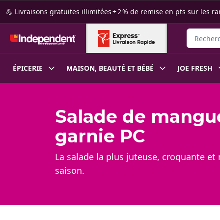
Passer au contenu principal
Passer au pied de page
💪 Livraisons gratuites illimitées + 2 % de remise en pts sur le
Recherche
ÉPICERIE
MAISON, BEAUTÉ ET BÉBÉ
JOE FRESH
Salade de mangue
garnie PC
La salade la plus juteuse, croquante e
saison.