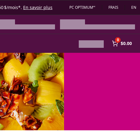
50 $/mois*.
En savoir plus
PC OPTIMUM🅪
FRAIS
EN
0
$0.00