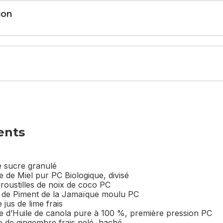
section
ion
ents
e sucre granulé
le de Miel pur PC Biologique, divisé
Croustilles de noix de coco PC
é de Piment de la Jamaïque moulu PC
 jus de lime frais
ble d’Huile de canola pure à 100 %, première pression PC
le de gingembre frais pelé, haché