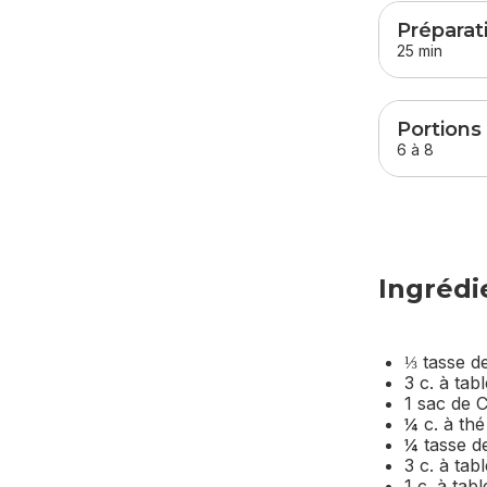
sauter
cette 
Préparat
25 min
Portions
6 à 8
Ingrédi
⅓ tasse d
3 c. à tab
1 sac de 
¼ c. à th
¼ tasse de
3 c. à ta
1 c. à tab