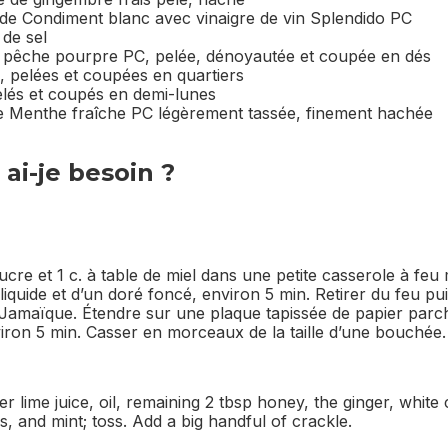
é de Condiment blanc avec vinaigre de vin Splendido PC
 de sel
pêche pourpre PC, pelée, dénoyautée et coupée en dés
, pelées et coupées en quartiers
pelés et coupés en demi-lunes
e Menthe fraîche PC légèrement tassée, finement hachée
ai-je besoin ?
ucre et 1 c. à table de miel dans une petite casserole à fe
liquide et d’un doré foncé, environ 5 min. Retirer du feu pui
 Jamaïque. Étendre sur une plaque tapissée de papier parc
iron 5 min. Casser en morceaux de la taille d’une bouchée.
r lime juice, oil, remaining 2 tbsp honey, the ginger, whit
s, and mint; toss. Add a big handful of crackle.