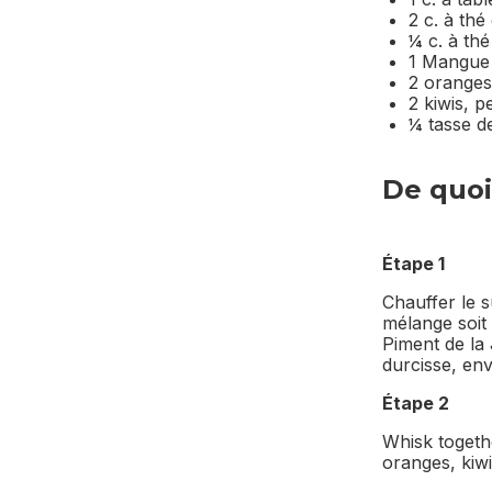
2 c. à th
¼ c. à thé
1 Mangue 
2 oranges
2 kiwis, 
¼ tasse d
De quoi 
Étape 1
Chauffer le s
mélange soit 
Piment de la
durcisse, env
Étape 2
Whisk togethe
oranges, kiwi