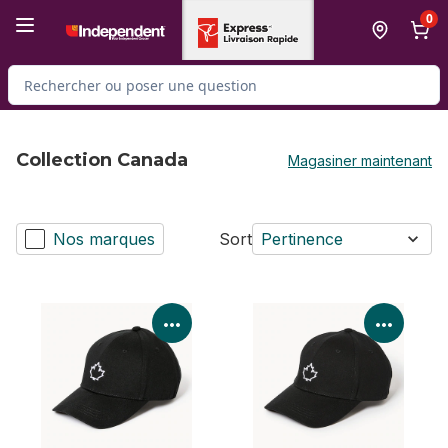
Passer au contenu principal
Passer au pied de page
0
Rechercher des produits
Collection Canada
Magasiner maintenant
Nos marques
Sort
Pertinence
Voir les détails du produit
Voir le