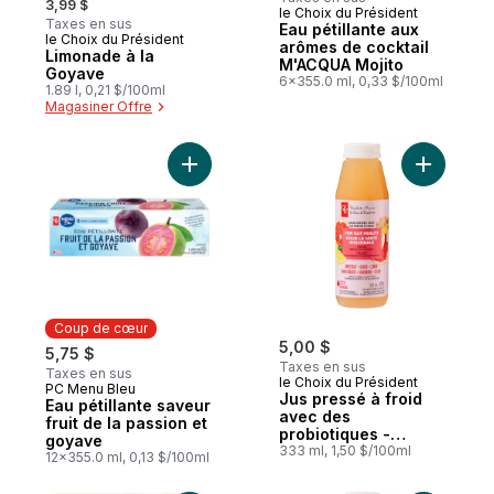
3,99 $
le Choix du Président
Préparé au Canada
Taxes en sus
Eau pétillante aux
le Choix du Président
Coup de cœur
arômes de cocktail
Limonade à la
M'ACQUA Mojito
Goyave
6x355.0 ml, 0,33 $/100ml
1.89 l, 0,21 $/100ml
Magasiner Offre
Ajouter J
Coup de cœur
5,00 $
5,75 $
Taxes en sus
Taxes en sus
le Choix du Président
PC Menu Bleu
Coup de cœur
Jus pressé à froid
Eau pétillante saveur
avec des
fruit de la passion et
probiotiques -
goyave
pamplemousse,
333 ml, 1,50 $/100ml
12x355.0 ml, 0,13 $/100ml
gingembre et citron