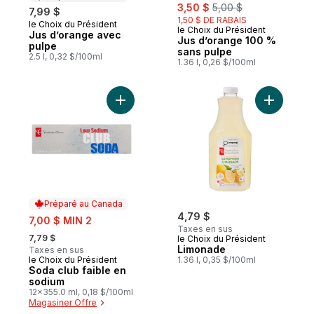
sale:
, formerly:
3,50 $
5,00 $
7,99 $
1,50 $ DE RABAIS
le Choix du Président
Préparé au Canada
le Choix du Président
Jus d’orange avec
Jus d’orange 100 %
pulpe
sans pulpe
2.5 l, 0,32 $/100ml
1.36 l, 0,26 $/100ml
Ajouter Soda club faible en sodium au pan
Ajouter L
Préparé au Canada
sale:
4,79 $
7,00 $ MIN 2
Taxes en sus
, formerly:
7,79 $
le Choix du Président
Limonade
Taxes en sus
le Choix du Président
1.36 l, 0,35 $/100ml
Préparé au Canada
Soda club faible en
sodium
12x355.0 ml, 0,18 $/100ml
Magasiner Offre