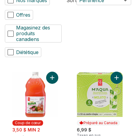
Nos marques
Sort
Pertinence
Offres
Magasinez des
produits
canadiens
Diététique
Ajouter Limonade à la Goyave au panier
Ajouter E
Coup de cœur
Préparé au Canada
sale:
3,50 $ MIN 2
6,99 $
, formerly:
Taxes en sus