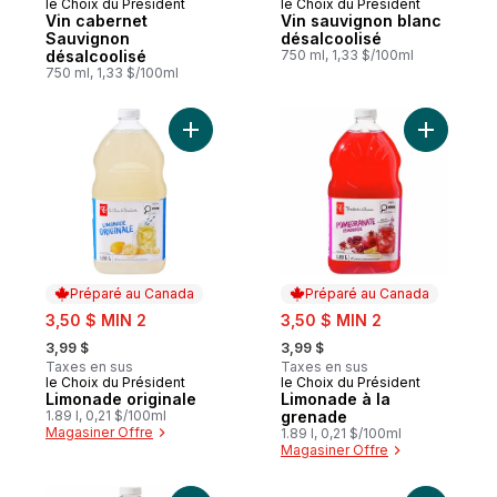
le Choix du Président
le Choix du Président
Vin cabernet
Vin sauvignon blanc
Sauvignon
désalcoolisé
désalcoolisé
750 ml, 1,33 $/100ml
750 ml, 1,33 $/100ml
Ajouter Limonade originale au panier
Ajouter L
Préparé au Canada
Préparé au Canada
sale:
sale:
3,50 $ MIN 2
3,50 $ MIN 2
, formerly:
, formerly:
3,99 $
3,99 $
Taxes en sus
Taxes en sus
le Choix du Président
le Choix du Président
Préparé au Canada
Préparé au Canada
Limonade originale
Limonade à la
1.89 l, 0,21 $/100ml
grenade
Magasiner Offre
1.89 l, 0,21 $/100ml
Magasiner Offre