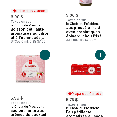
Préparé au Canada
5,00 $
6,00 $
Taxes en sus
Taxes en sus
le Choix du Président
le Choix du Président
Préparé au Canada
Jus pressé à froid
Boisson pétillante
avec probiotiques -
aromatisée au citron
épinard, chou frisé,
et à l'échinacée,
pomme
333 ml, 1,50 $/100ml
avec du zinc pour le
6x355.0 ml, 0,28 $/100ml
soutien immunitaire
Ajouter Eau pétillante aux arômes de coc
Ajouter E
Préparé au Canada
5,99 $
5,75 $
Taxes en sus
Taxes en sus
le Choix du Président
le Choix du Président
Préparé au Canada
Eau pétillante aux
Eau pétillante
arômes de cocktail
aromatisée au soda,