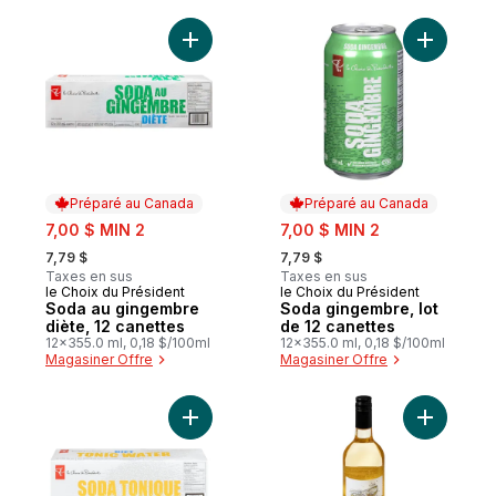
Ajouter Soda au gingembre diète, 12 cane
Ajouter S
Préparé au Canada
Préparé au Canada
sale:
sale:
7,00 $ MIN 2
7,00 $ MIN 2
, formerly:
, formerly:
7,79 $
7,79 $
Taxes en sus
Taxes en sus
le Choix du Président
le Choix du Président
Préparé au Canada
Préparé au Canada
Soda au gingembre
Soda gingembre, lot
diète, 12 canettes
de 12 canettes
12x355.0 ml, 0,18 $/100ml
12x355.0 ml, 0,18 $/100ml
Magasiner Offre
Magasiner Offre
Ajouter Soda tonique diète au panier
Ajouter V