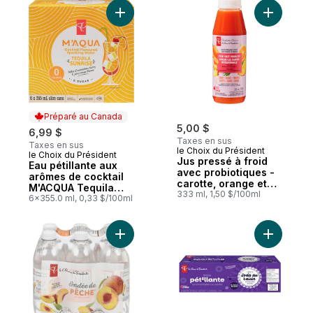
Ajouter Eau pétillante aux arômes de coc
Ajouter J
Préparé au Canada
5,00 $
6,99 $
Taxes en sus
Taxes en sus
le Choix du Président
le Choix du Président
Préparé au Canada
Jus pressé à froid
Eau pétillante aux
avec probiotiques -
arômes de cocktail
carotte, orange et
M'ACQUA Tequila
ananas
333 ml, 1,50 $/100ml
Sunrise
6x355.0 ml, 0,33 $/100ml
Ajouter Boisson à base d'eau naturelleme
Ajouter E