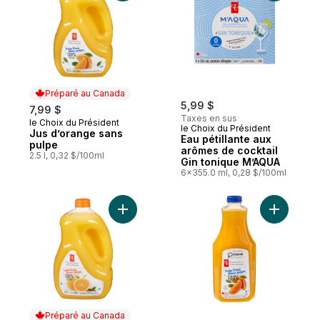
Préparé au Canada
5,99 $
7,99 $
Taxes en sus
le Choix du Président
Préparé au Canada
le Choix du Président
Jus d’orange sans
Eau pétillante aux
pulpe
arômes de cocktail
2.5 l, 0,32 $/100ml
Gin tonique M’AQUA
6x355.0 ml, 0,28 $/100ml
Ajouter Jus d’orange avec pulpe au panie
Ajouter J
Préparé au Canada