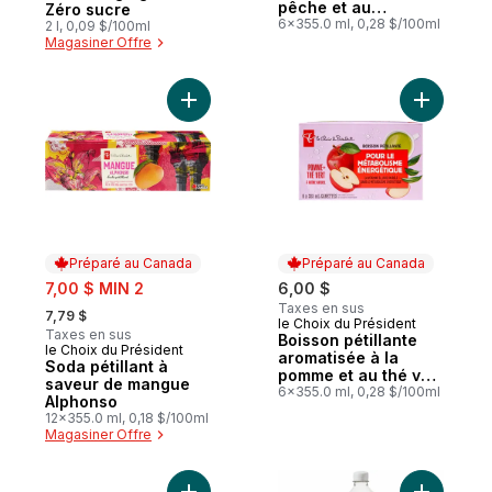
pêche et au
Zéro sucre
gingembre avec
6x355.0 ml, 0,28 $/100ml
2 l, 0,09 $/100ml
fibres pour la santé
Magasiner Offre
intestinale
Ajouter Soda pétillant à saveur de mangu
Ajouter B
Préparé au Canada
Préparé au Canada
sale:
7,00 $ MIN 2
6,00 $
, formerly:
Taxes en sus
7,79 $
le Choix du Président
Préparé au Canada
Taxes en sus
Boisson pétillante
le Choix du Président
Préparé au Canada
aromatisée à la
Soda pétillant à
pomme et au thé vert
saveur de mangue
avec vitamine B12
6x355.0 ml, 0,28 $/100ml
Alphonso
pour le métabolisme
12x355.0 ml, 0,18 $/100ml
énergétique
Magasiner Offre