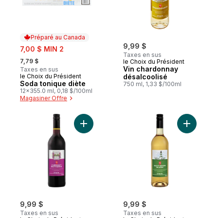
Préparé au Canada
sale:
9,99 $
7,00 $ MIN 2
Taxes en sus
, formerly:
7,79 $
le Choix du Président
Vin chardonnay
Taxes en sus
le Choix du Président
désalcoolisé
Préparé au Canada
Soda tonique diète
750 ml, 1,33 $/100ml
12x355.0 ml, 0,18 $/100ml
Magasiner Offre
Ajouter Vin cabernet Sauvignon désalcool
Ajouter V
9,99 $
9,99 $
Taxes en sus
Taxes en sus