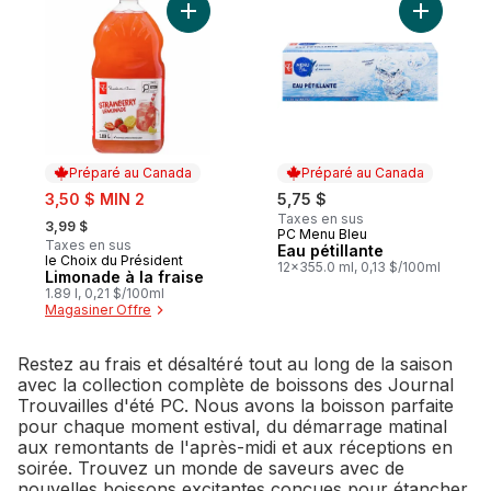
Ajouter Limonade à la fraise au panier
Ajouter Ea
Préparé au Canada
Préparé au Canada
sale:
3,50 $ MIN 2
5,75 $
, formerly:
Taxes en sus
3,99 $
PC Menu Bleu
Préparé au Canada
Taxes en sus
Eau pétillante
le Choix du Président
Préparé au Canada
12x355.0 ml, 0,13 $/100ml
Limonade à la fraise
1.89 l, 0,21 $/100ml
Magasiner Offre
Restez au frais et désaltéré tout au long de la saison
avec la collection complète de boissons des Journal
Trouvailles d'été PC. Nous avons la boisson parfaite
pour chaque moment estival, du démarrage matinal
aux remontants de l'après-midi et aux réceptions en
soirée. Trouvez un monde de saveurs avec de
nouvelles boissons excitantes conçues pour étancher