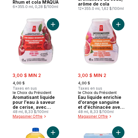
Rhum et cola M’AQUA
arôme de cola
6x355.0 ml, 0,28 $/100ml
12x355.0 ml, 1,62 $/100ml
Ajouter E
sale:
sale:
3,00 $ MIN 2
3,00 $ MIN 2
, formerly:
, formerly:
4,00 $
4,00 $
Taxes en sus
Taxes en sus
le Choix du Président
le Choix du Président
Aromatisant liquide
Eau liquide enrichie
pour l'eau à saveur
d'orange sanguine
de cerise, avec
et d'échinacée avec
niacine et vitamine B
48 ml, 8,33 $/100ml
zinc pour le soutien
48 ml, 8,33 $/100ml
Magasiner Offre
Magasiner Offre
pour le métabolisme
du système
énergétique
immunitaire
Ajouter Jus d’orange sans pulpe au panie
Ajouter E