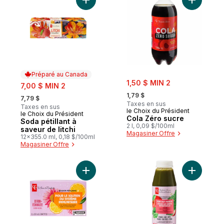
Ajouter Soda pétillant à saveur de litchi a
Ajouter C
Préparé au Canada
sale:
sale:
1,50 $ MIN 2
7,00 $ MIN 2
, formerly:
, formerly:
1,79 $
7,79 $
Taxes en sus
Taxes en sus
le Choix du Président
le Choix du Président
Préparé au Canada
Cola Zéro sucre
Soda pétillant à
2 l, 0,09 $/100ml
saveur de litchi
Magasiner Offre
12x355.0 ml, 0,18 $/100ml
Magasiner Offre
Ajouter J