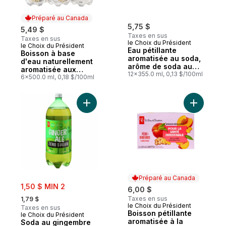
Préparé au Canada
5,75 $
5,49 $
Taxes en sus
Taxes en sus
le Choix du Président
le Choix du Président
Préparé au Canada
Eau pétillante
Boisson à base
aromatisée au soda,
d'eau naturellement
arôme de soda au
aromatisée aux
raisin, 12 canettes
12x355.0 ml, 0,13 $/100ml
fruits, ondée de
6x500.0 ml, 0,18 $/100ml
pêche
Ajouter Soda au gingembre Zéro sucre au
Ajouter B
Préparé au Canada
sale:
1,50 $ MIN 2
6,00 $
, formerly:
Taxes en sus
1,79 $
le Choix du Président
Préparé au Canada
Taxes en sus
Boisson pétillante
le Choix du Président
aromatisée à la
Soda au gingembre