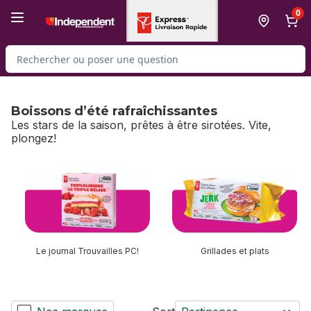
Passer au contenu principal
Passer au pied de page
0
Rechercher des produits
Boissons d’été rafraîchissantes
Les stars de la saison, prêtes à être sirotées. Vite,
plongez!
sauter Boissons d’été rafraîchissantes
Le journal Trouvailles PC!
Grillades et plats