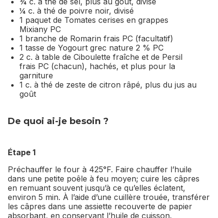
¾ c. à thé de sel, plus au goût, divisé
¼ c. à thé de poivre noir, divisé
1 paquet de Tomates cerises en grappes
Mixiany PC
1 branche de Romarin frais PC (facultatif)
1 tasse de Yogourt grec nature 2 % PC
2 c. à table de Ciboulette fraîche et de Persil
frais PC (chacun), hachés, et plus pour la
garniture
1 c. à thé de zeste de citron râpé, plus du jus au
goût
De quoi ai-je besoin ?
Étape 1
Préchauffer le four à 425°F. Faire chauffer l’huile
dans une petite poêle à feu moyen; cuire les câpres
en remuant souvent jusqu’à ce qu’elles éclatent,
environ 5 min. À l’aide d’une cuillère trouée, transférer
les câpres dans une assiette recouverte de papier
absorbant, en conservant l’huile de cuisson.