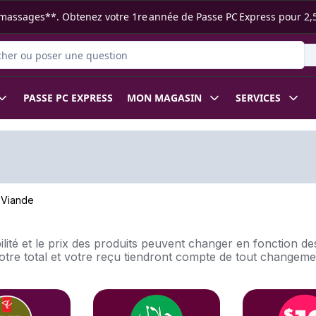
s ramassages**. Obtenez votre 1re année de Passe PC Express pour 2,
r des produits
PASSE PC EXPRESS
MON MAGASIN
SERVICES
Viande
bilité et le prix des produits peuvent changer en fonction 
Votre total et votre reçu tiendront compte de tout changem
section