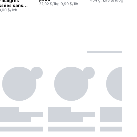
-maigres
454 g, 1,98 $/100g
22,02 $/1kg 9,99 $/1lb
ssées sans
13,00 $/1ch