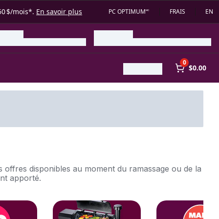
50 $/mois*.
En savoir plus
PC OPTIMUM🅪
FRAIS
EN
0
$0.00
des offres disponibles au moment du ramassage ou de la
ent apporté.