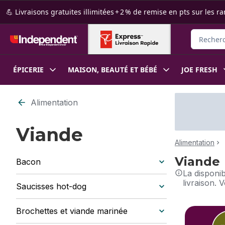
Passer au contenu principal
Passer au pied de page
💪 Livraisons gratuites illimitées + 2 % de remise en pts sur le
Recherche
ÉPICERIE
MAISON, BEAUTÉ ET BÉBÉ
JOE FRESH
Alimentation
Viande
Alimentation
Viande
Bacon
La disponi
livraison. 
Saucisses hot-dog
sauter cette 
Brochettes et viande marinée