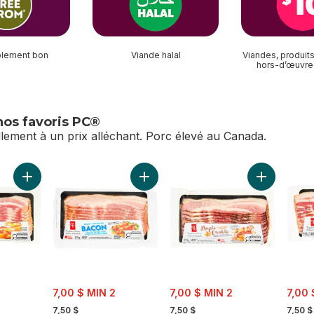
lement bon
Viande halal
Viandes, produits
hors-d’œuvre
nos favoris PC®
lement à un prix alléchant. Porc élevé au Canada.
rez nos favoris PC®
Ajouter Bacon au panier
Ajouter Bacon à teneur réduite en se
Ajouter Bac
sale:
sale:
sale:
7,00 $ MIN 2
7,00 $ MIN 2
7,00 
, formerly:
, formerly:
, forme
7,50 $
7,50 $
7,50 $