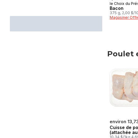
le Choix du Pré
Bacon
375 g, 2,00 $/1
Magasiner Offr
Poulet 
sauter Poulet
environ 13,7
Cuisse de po
(attachée au
10,34 $/1kg 4,6