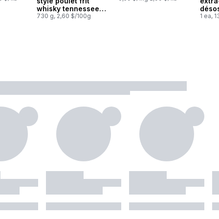
style poulet frit
extra
whisky tennessee
déso
bbq
730 g, 2,60 $/100g
peau
1 ea, 