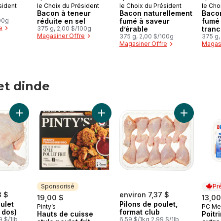
sident
le Choix du Président
le Choix du Président
le Cho
Bacon à teneur
Bacon naturellement
Bacon
00g
réduite en sel
fumé à saveur
fumé 
e
375 g, 2,00 $/100g
d’érable
tranc
Magasiner Offre
375 g, 2,00 $/100g
375 g,
Magasiner Offre
Magasi
et dinde
 et dinde
Ajouter Cuisse de poulet (attachée au dos) au panier
Ajouter Hauts de cuisse style poulet
Ajouter Pil
Sponsorisé
Pr
3 $
environ 7,37 $
19,00 $
13,00
ulet
Pilons de poulet,
Pinty’s
PC Me
Sponsorisé
Prép
 dos)
format club
Hauts de cuisse
Poitr
9 $/1lb
6,59 $/1kg 2,99 $/1lb