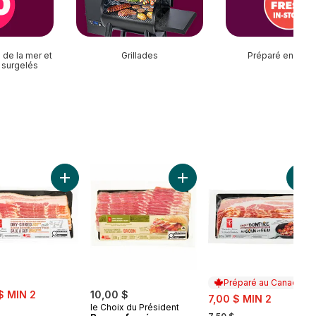
 de la mer et
Grillades
Préparé en mag
 surgelés
l au panier
on naturellement fumé à saveur d’érable au panier
Ajouter Bacon naturellement fumé salé à sec tranché 
Ajouter Bacon fumé naturell
Ajo
Préparé au Canada
$ MIN 2
10,00 $
sale:
7,00 $ MIN 2
rly:
le Choix du Président
, formerly: