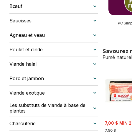
Bœuf
Saucisses
PC Simp
Agneau et veau
Poulet et dinde
Savourez 
Fumé naturel
Viande halal
sauter Savou
Porc et jambon
Viande exotique
Les substituts de viande à base de
plantes
sale:
Charcuterie
7,00 $ MIN 2
, formerly:
7,50 $