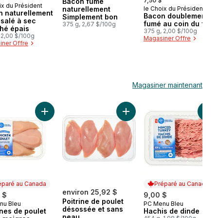
7,50 $
Bacon fumé
ix du Président
naturellement
le Choix du Président
Préparé au Canada
 naturellement
Bacon doublement
Simplement bon
salé à sec
fumé au coin du feu
375 g, 2,67 $/100g
hé épais
375 g, 2,00 $/100g
 2,00 $/100g
Magasiner Offre
ner Offre
Magasiner maintenant
 frit whisky tennessee bbq au panier
ons de poulet, format club au panier
Ajouter Poitrines de poulet extra-maigres désossées 
Ajouter Poitrine de poulet d
Ajo
éparé au Canada
Préparé au Canada
environ 25,92 $
 $
9,00 $
Poitrine de poulet
nu Bleu
PC Menu Bleu
aré au Canada
Préparé au Canada
désossée et sans
ines de poulet
Hachis de dinde
peau