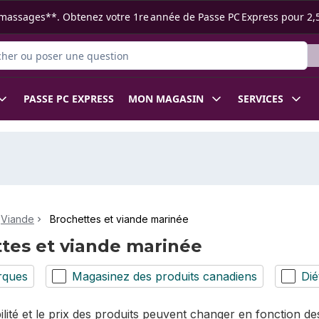
s ramassages**. Obtenez votre 1re année de Passe PC Express pour 2,
r des produits
PASSE PC EXPRESS
MON MAGASIN
SERVICES
Viande
Brochettes et viande marinée
tes et viande marinée
rques
Magasinez des produits canadiens
Dié
bilité et le prix des produits peuvent changer en fonction 