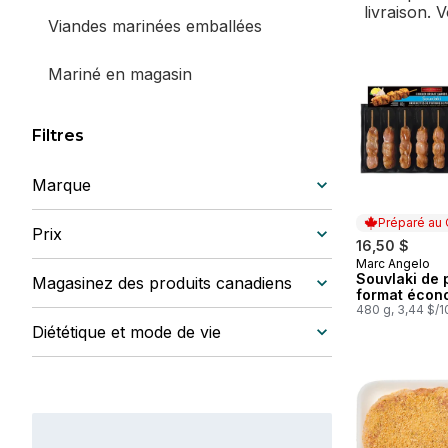
livraison. 
Viandes marinées emballées
Mariné en magasin
Filtres
Marque
Préparé au
Prix
16,50 $
Marc Angelo
Préparé au
Souvlaki de 
Magasinez des produits canadiens
format écon
480 g, 3,44 $/
Diététique et mode de vie