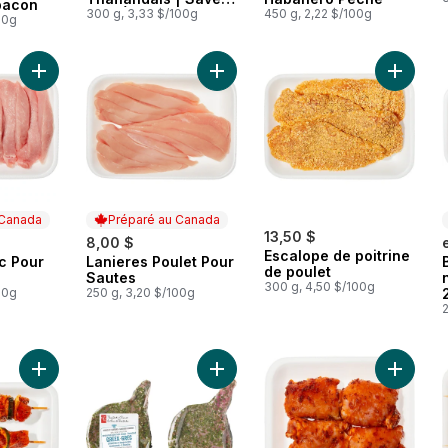
bacon
Miel Épicé
300 g, 3,33 $/100g
450 g, 2,22 $/100g
00g
Ajouter Lanieres Porc Pour Sautes au panier
Ajouter 
 Canada
Préparé au Canada
13,50 $
8,00 $
Escalope de poitrine
c Pour
Lanieres Poulet Pour
 Canada
Préparé au Canada
de poulet
Sautes
300 g, 4,50 $/100g
00g
250 g, 3,20 $/100g
2
Ajouter Brochettes de porc marinées, emballage de 2 (Consulte
Ajouter World Of Flavours Côtelett
Ajouter 