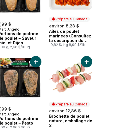
Préparé au Canada
7,99 $
environ 8,28 $
Marc Angelo
Ailes de poulet
Préparé au Canada
Portions de poitrine
marinées (Consultez
de poulet – Saveur
la description du
miel et Dijon
produit pour les
19,82 $/1kg 8,99 $/1lb
300 g, 2,66 $/100g
options de
marinade.)
u panier
Poulet Thaïlandais | Saveur Miel Épicé au panier
 Burgers De Poulet Entièrement Cuits Habanero Pêche au panier
Ajouter Portions de poitrine de poulet – Pesto au
Ajouter Brochette de 
Préparé au Canada
7,99 $
environ 12,86 $
Marc Angelo
Brochette de poulet
Préparé au Canada
Portions de poitrine
nature, emballage de
de poulet – Pesto
2
300 g, 2,66 $/100g