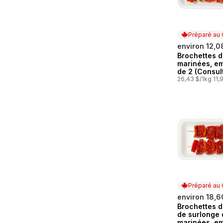
Préparé au
environ 12,0
Brochettes d
Préparé au
marinées, e
de 2 (Consul
description 
26,43 $/1kg 11,9
produit pour 
options de
marinade.)
Préparé au
environ 18,6
Brochettes d
Préparé au
de surlonge
marinées, e