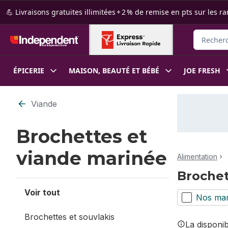
Passer au contenu principal
Passer au pied de page
💪 Livraisons gratuites illimitées + 2 % de remise en pts sur le
Recherche
ÉPICERIE
MAISON, BEAUTÉ ET BÉBÉ
JOE FRESH
Passer au filtrage du contenu
Viande
Brochettes et
viande marinée
Alimentation
Brochet
Voir tout
Nos ma
Brochettes et souvlakis
La disponi