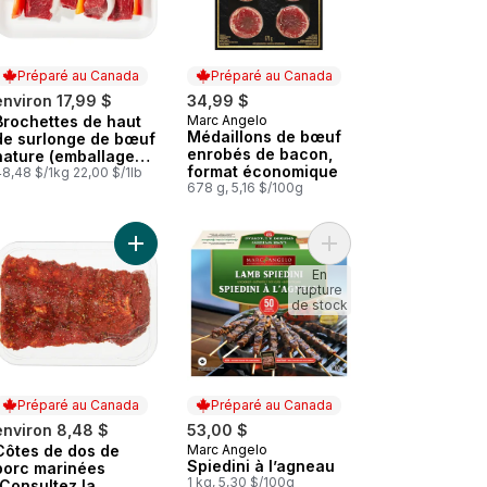
Préparé au Canada
Préparé au Canada
environ 17,99 $
34,99 $
Brochettes de haut
Marc Angelo
Préparé au Canada
Préparé au Canada
Médaillons de bœuf
de surlonge de bœuf
enrobés de bacon,
nature (emballage
format économique
de 2)
8,48 $/1kg 22,00 $/1lb
678 g, 5,16 $/100g
allage de 2 (Consultez la description du produit pour les options 
au panier
Bifteck de flanc de bœuf mariné (Consultez la description du produi
Ajouter Côtes de dos de porc marinées (Consultez
Ajouter Spiedini à l’a
En
rupture
de stock
Préparé au Canada
Préparé au Canada
environ 8,48 $
53,00 $
Côtes de dos de
Marc Angelo
Préparé au Canada
Préparé au Canada
Spiedini à l’agneau
porc marinées
1 kg, 5,30 $/100g
(Consultez la