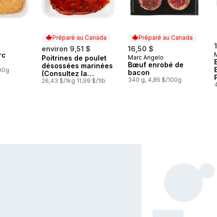
Préparé au Canada
Préparé au Canada
environ 9,51 $
16,50 $
rc
Poitrines de poulet
Marc Angelo
Préparé au Canada
Préparé au Canada
Bœuf enrobé de
désossées marinées
100g
bacon
(Consultez la
340 g, 4,85 $/100g
description du
26,43 $/1kg 11,99 $/1lb
4
produit pour les
options de
marinade.)