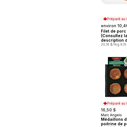
Préparé au
environ 10,4
Filet de por
Préparé au
(Consultez l
description 
produit pour 
20,16 $/1kg 9,15
options de
marinade.)
Préparé au
16,50 $
Marc Angelo
Préparé au
Médaillons 
poitrine de p