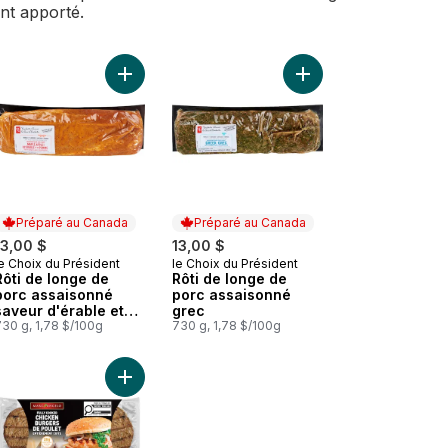
ent apporté.
économique au panier
Palette de porc assaisonné carnitas au panier
Ajouter Rôti de longe de porc assaisonné saveu
Ajouter Rôti de longe
Préparé au Canada
Préparé au Canada
13,00 $
13,00 $
e Choix du Président
le Choix du Président
Préparé au Canada
Préparé au Canada
Rôti de longe de
Rôti de longe de
porc assaisonné
porc assaisonné
saveur d'érable et
grec
de pomme
730 g, 1,78 $/100g
730 g, 1,78 $/100g
ées marinées (Consultez la description du produit pour les options 
 Bœuf enrobé de bacon au panier
Ajouter Burgers De Poulet Entièrement Cuits Parme