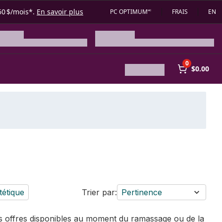
50 $/mois*.
En savoir plus
PC OPTIMUM🅪
FRAIS
EN
0
$0.00
tétique
Trier par:
Pertinence
des offres disponibles au moment du ramassage ou de la