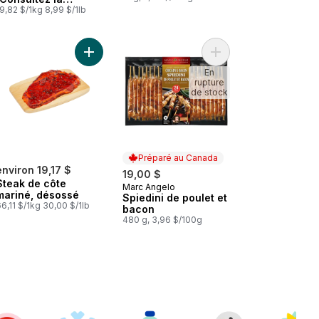
description du
9,82 $/1kg 8,99 $/1lb
produit pour les
options de
marinade.)
duit pour les options de marinade.) au panier
(emballage de 2) au panier
 Wrap de haut de surlonge de boeuf au bacon au panier
Ajouter Steak de côte mariné, désossé au panier
Ajouter Spiedini de p
En
rupture
de stock
Préparé au Canada
environ 19,17 $
19,00 $
Steak de côte
Marc Angelo
Préparé au Canada
mariné, désossé
Spiedini de poulet et
6,11 $/1kg 30,00 $/1lb
bacon
480 g, 3,96 $/100g