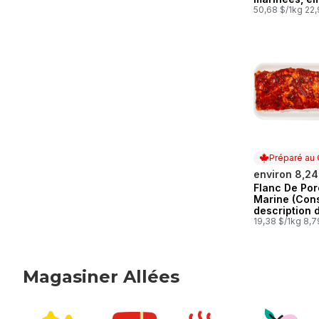
de 2 (Consul
50,68 $/1kg 22,
description 
produit pour 
options de
marinade.)
Préparé au
environ 8,24
Flanc De Por
Préparé au
Marine (Cons
description 
produit pour 
19,38 $/1kg 8,7
options de
marinade.)
Magasiner Allées
sauter Magasiner Allées