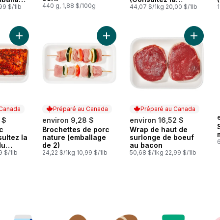
440 g, 1,88 $/100g
tez la
99 $/1lb
description du
44,07 $/1kg 20,00 $/1lb
1
du
produit pour les
les
options de
marinade.)
Ajouter Flanc De Porc Marine (Consultez la description du pro
Ajouter Brochettes de porc nature 
Ajouter
 Canada
Préparé au Canada
Préparé au Canada
 $
environ 9,28 $
environ 16,52 $
c
Brochettes de porc
Wrap de haut de
 Canada
Préparé au Canada
Préparé au Canada
ultez la
nature (emballage
surlonge de boeuf
6
du
de 2)
au bacon
les
9 $/1lb
24,22 $/1kg 10,99 $/1lb
50,68 $/1kg 22,99 $/1lb