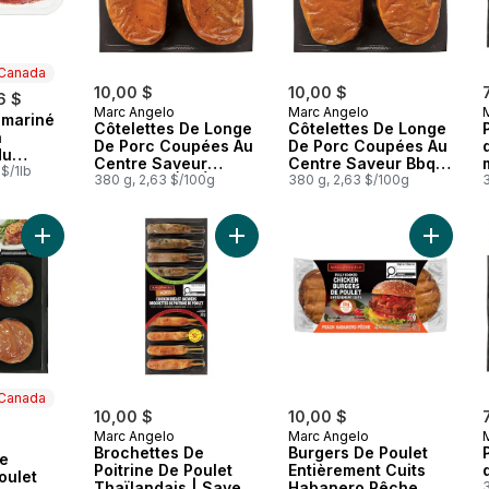
 Canada
10,00 $
10,00 $
6 $
Marc Angelo
Marc Angelo
c mariné
 Canada
Côtelettes De Longe
Côtelettes De Longe
a
De Porc Coupées Au
De Porc Coupées Au
du
Centre Saveur
Centre Saveur Bbq
les
 $/1lb
Moutarde À L’Érable
380 g, 2,63 $/100g
Au Bois De Pommier
380 g, 2,63 $/100g
Ajouter Médaillons de poitrine de poulet enrobés de bacon a
Ajouter Brochettes De Poitrine De 
Ajouter
 Canada
10,00 $
10,00 $
Marc Angelo
Marc Angelo
 Canada
Brochettes De
Burgers De Poulet
de
Poitrine De Poulet
Entièrement Cuits
oulet
Thaïlandais | Saveur
Habanero Pêche