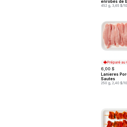
enrobés de 
452 g, 3,65 $/1
Préparé au
6,00 $
Lanieres Por
Préparé au
Sautes
250 g, 2,40 $/1