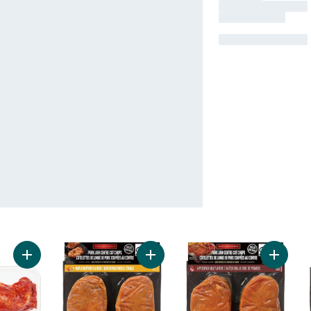
Ajouter Filet de porc mariné (Consultez la description du prod
Ajouter Côtelettes De Longe De P
Ajouter