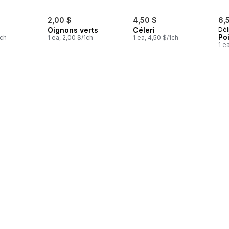
2,00 $
4,50 $
6,
Oignons verts
Céleri
Dél
Po
1ch
1 ea, 2,00 $/1ch
1 ea, 4,50 $/1ch
1 e