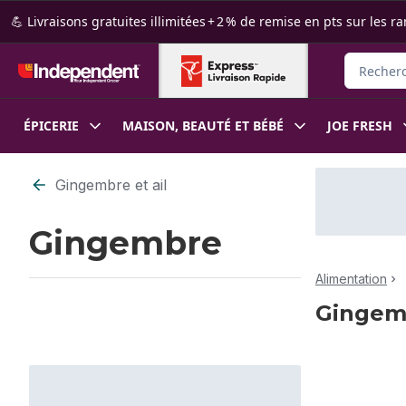
Passer au contenu principal
Passer au pied de page
💪 Livraisons gratuites illimitées + 2 % de remise en pts sur le
Recherche
ÉPICERIE
MAISON, BEAUTÉ ET BÉBÉ
JOE FRESH
Passer au filtrage du contenu
Gingembre et ail
Gingembre
Alimentation
Gingem