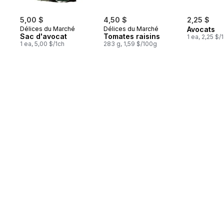
5,00 $
4,50 $
2,25 $
Délices du Marché
Délices du Marché
Avocats
Sac d'avocat
Tomates raisins
1 ea, 2,25 $/
1 ea, 5,00 $/1ch
283 g, 1,59 $/100g