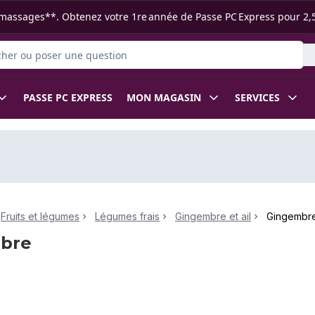
s ramassages**. Obtenez votre 1re année de Passe PC Express pour 2,
r des produits
PASSE PC EXPRESS
MON MAGASIN
SERVICES
Fruits et légumes
Légumes frais
Gingembre et ail
Gingembr
bre