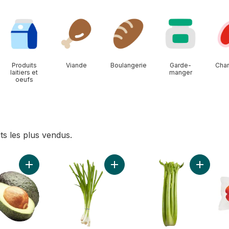
Produits
Viande
Boulangerie
Garde-
Char
laitiers et
manger
oeufs
ts les plus vendus.
raisins au panier
Ajouter Avocats au panier
Ajouter Oignons verts au panier
Ajouter C