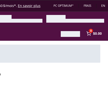
50 $/mois*.
En savoir plus
PC OPTIMUM🅪
FRAIS
EN
0
$0.00
e