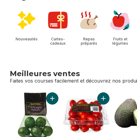
sauter Magasiner Allées
Nouveautés
Cartes-
Repas
Fruits et
cadeaux
préparés
légumes
Meilleures ventes
Faites vos courses facilement et découvrez nos produi
sauter Meilleures ventes
Ajouter Sac d'avocat au panier
Ajouter Tomates 