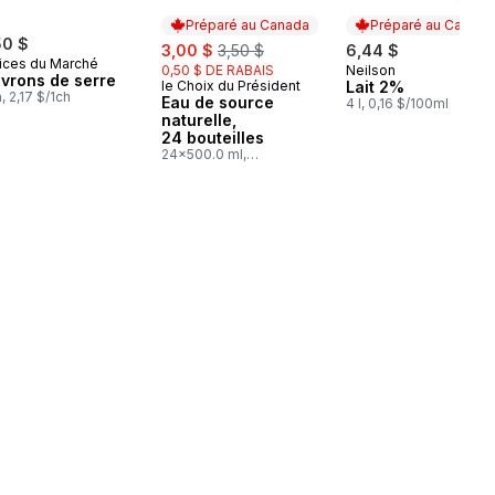
Préparé au Canada
Préparé au Canada
50 $
sale:
, formerly:
3,00 $
3,50 $
6,44 $
ices du Marché
0,50 $ DE RABAIS
Neilson
Préparé au Cana
ivrons de serre
le Choix du Président
Lait 2%
Préparé au Canada
a, 2,17 $/1ch
Eau de source
4 l, 0,16 $/100ml
naturelle,
24 bouteilles
24x500.0 ml,
0,03 $/100ml