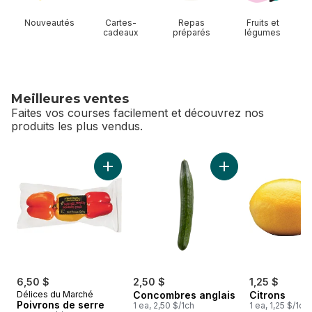
Nouveautés
Cartes-
Repas
Fruits et
cadeaux
préparés
légumes
Meilleures ventes
Faites vos courses facilement et découvrez nos
produits les plus vendus.
sauter Meilleures ventes
Ajouter Poivrons de serre au panier
Ajouter Concombres
6,50 $
2,50 $
1,25 $
Délices du Marché
Concombres anglais
Citrons
Poivrons de serre
1 ea, 2,50 $/1ch
1 ea, 1,25 $/1ch