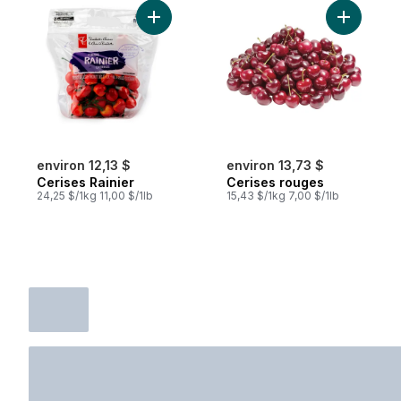
Ajouter Cerises Rainier au panier
Ajouter C
environ 12,13 $
environ 13,73 $
Cerises Rainier
Cerises rouges
24,25 $/1kg 11,00 $/1lb
15,43 $/1kg 7,00 $/1lb