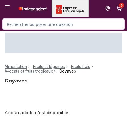
Passer au contenu principal
Passer au pied de page
0
Rechercher des produits
Alimentation
Fruits et légumes
Fruits frais
Avocats et fruits tropicaux
Goyaves
Goyaves
Aucun article n'est disponible.