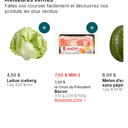
Faites vos courses facilement et découvrez nos
produits les plus vendus.
sauter Meilleures ventes
Ajouter Laitue iceberg au panier
Ajouter Bacon au p
sale:
4,50 $
7,00 $ MIN 2
8,00 $
, formerly:
Laitue iceberg
Melon d’eau
7,50 $
1 ea, 4,50 $/1ch
sans pépins
le Choix du Président
1 ea, 8,00 $/1ch
Bacon
375 g, 2,00 $/100g
Magasiner Offre