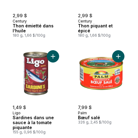
2,99 $
2,99 $
Century
Century
Thon émietté dans
Thon piquant et
l’huile
épicé
180 g, 1,66 $/100g
180 g, 1,66 $/100g
Ajouter Sardines dans une sauce à la tom
Ajouter B
1,49 $
7,99 $
Ligo
Palm
Sardines dans une
Bœuf salé
sauce à la tomate
326 g, 2,45 $/100g
piquante
155 g, 0,96 $/100g