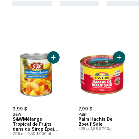
Ajouter S&WMélange Tropical de Fruits da
Ajouter P
3,99 $
7,99 $
S&W
Palm
S&WMélange
Palm Hachis De
Tropical de Fruits
Boeuf Sale
dans du Sirop Épais
425 g, 1,88 $/100g
796 ml
796 ml, 0,50 $/100ml