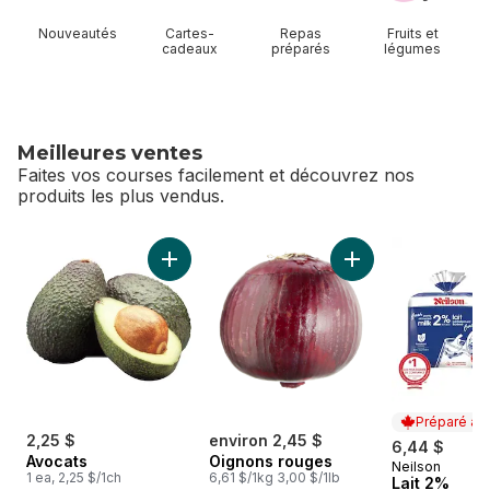
Nouveautés
Cartes-
Repas
Fruits et
cadeaux
préparés
légumes
Meilleures ventes
Faites vos courses facilement et découvrez nos
produits les plus vendus.
sauter Meilleures ventes
Ajouter Avocats au panier
Ajouter Oignons ro
Préparé au
2,25 $
environ 2,45 $
6,44 $
Avocats
Oignons rouges
Neilson
Préparé au
1 ea, 2,25 $/1ch
6,61 $/1kg 3,00 $/1lb
Lait 2%