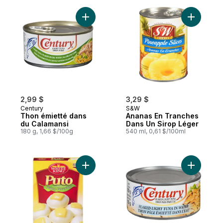
Ajouter Thon émietté dans du Calamansi a
Ajouter A
2,99 $
3,29 $
Century
S&W
Thon émietté dans
Ananas En Tranches
du Calamansi
Dans Un Sirop Léger
180 g, 1,66 $/100g
540 ml, 0,61 $/100ml
Ajouter Mélange Puto White King au panie
Ajouter T