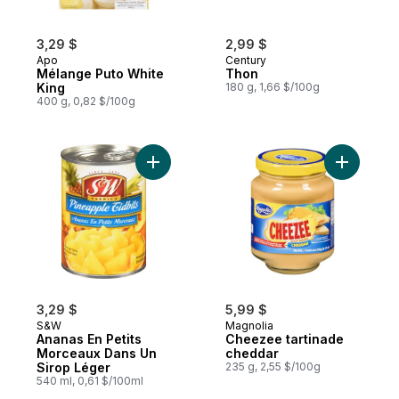
3,29 $
2,99 $
Apo
Century
Mélange Puto White
Thon
King
180 g, 1,66 $/100g
400 g, 0,82 $/100g
Ajouter C
3,29 $
5,99 $
S&W
Magnolia
Ananas En Petits
Cheezee tartinade
Morceaux Dans Un
cheddar
Sirop Léger
235 g, 2,55 $/100g
540 ml, 0,61 $/100ml