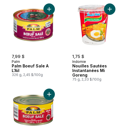
Ajouter Palm Boeuf Sale A L'Ail au panier
Ajouter N
7,99 $
1,75 $
Palm
Indomie
Palm Boeuf Sale A
Nouilles Sautées
L'Ail
Instantanées Mi
326 g, 2,45 $/100g
Goreng
75 g, 2,33 $/100g
Ajouter PalmBoeuf Salé avec Jus 326 g a