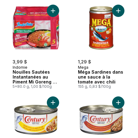
Ajouter M
3,99 $
1,29 $
Indomie
Mega
Nouilles Sautées
Méga Sardines dans
Instantanées au
une sauce à la
Piment Mi Goreng 5
tomate avec chili
Packs x 80 g
5x80.0 g, 1,00 $/100g
155 g, 0,83 $/100g
Ajouter Thon émietté dans l’huile au panie
Ajouter T