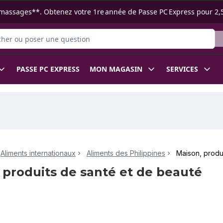
s ramassages**. Obtenez votre 1re année de Passe PC Express pour 2,
r des produits
PASSE PC EXPRESS
MON MAGASIN
SERVICES
Aliments internationaux
Aliments des Philippines
Maison, produ
 produits de santé et de beauté