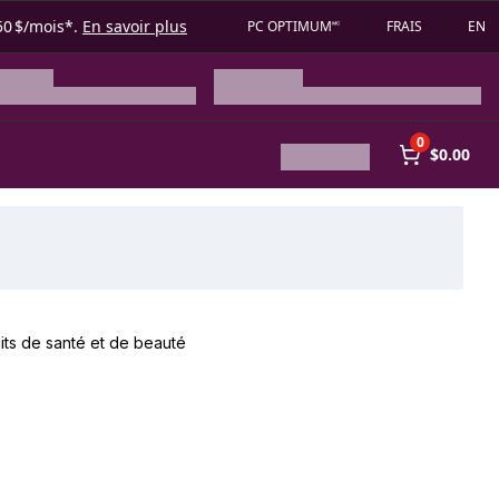
50 $/mois*.
En savoir plus
PC OPTIMUM🅪
FRAIS
EN
0
$0.00
its de santé et de beauté