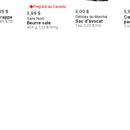
Préparé au Canada
25 $
5,00 $
5,
5,99 $
grappe
Délices du Marché
Cœ
Sans Nom
Préparé au Canada
Sac d'avocat
,89 $/1lb
pa
Beurre salé
1 ea, 5,00 $/1ch
3 e
454 g, 1,32 $/100g