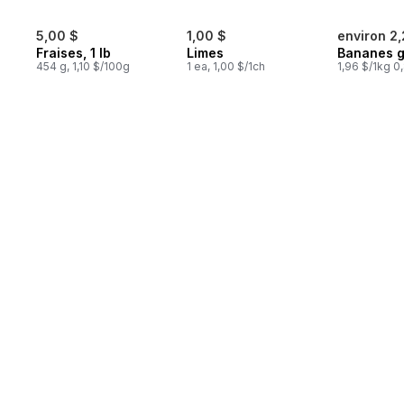
5,00 $
1,00 $
environ 2,
Fraises, 1 lb
Limes
Bananes 
454 g, 1,10 $/100g
1 ea, 1,00 $/1ch
1,96 $/1kg 0