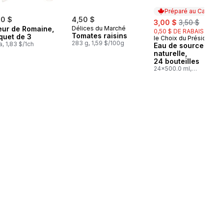
Préparé au Canada
50 $
4,50 $
sale:
, formerly:
3,00 $
3,50 $
ur de Romaine,
Délices du Marché
0,50 $ DE RABAIS
Tomates raisins
quet de 3
le Choix du Président
Préparé au Cana
283 g, 1,59 $/100g
a, 1,83 $/1ch
Eau de source
naturelle,
24 bouteilles
24x500.0 ml,
0,03 $/100ml