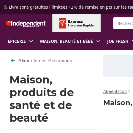
Passer au contenu principal
Passer au pied de page
💪 Livraisons gratuites illimitées + 2 % de remise en pts sur le
Recherche
ÉPICERIE
MAISON, BEAUTÉ ET BÉBÉ
JOE FRESH
Passer au filtrage du contenu
Aliments des Philippines
Maison,
produits de
Alimentation
Maison,
santé et de
beauté