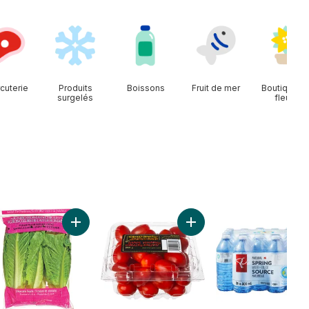
cuterie
Produits
Boissons
Fruit de mer
Boutique d
surgelés
fleurs
Sac d'avocat au panier
Ajouter Cœur de Romaine, paquet de 3 au panier
Ajouter Tomates raisins a