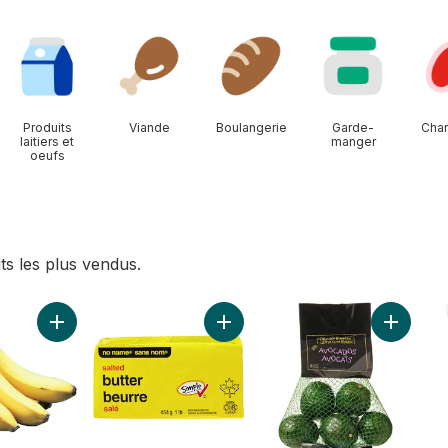
Produits
Viande
Boulangerie
Garde-
Char
laitiers et
manger
oeufs
ts les plus vendus.
 panier
Ajouter Bananes grappe au panier
Ajouter Beurre salé au panier
Ajouter 