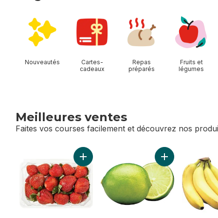
sauter Magasiner Allées
Nouveautés
Cartes-
Repas
Fruits et
cadeaux
préparés
légumes
Meilleures ventes
Faites vos courses facilement et découvrez nos produi
sauter Meilleures ventes
Ajouter Fraises, 1 lb au panier
Ajouter Limes au