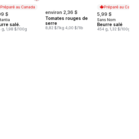
Préparé au Canada
Préparé au Canada
environ 2,36 $
99 $
5,99 $
Tomates rouges de
tantia
Sans Nom
éparé au Canada
Préparé au Cana
serre
urre salé.
Beurre salé
8,82 $/1kg 4,00 $/1lb
 g, 1,98 $/100g
454 g, 1,32 $/100g