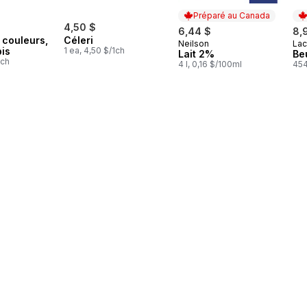
Préparé au Canada
4,50 $
6,44 $
8,
 couleurs,
Céleri
Neilson
Lac
Préparé au Canada
Pr
pis
1 ea, 4,50 $/1ch
Lait 2%
Be
1ch
4 l, 0,16 $/100ml
454