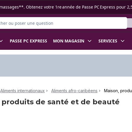
s ramassages**. Obtenez votre 1re année de Passe PC Express pour 2,
r des produits
PASSE PC EXPRESS
MON MAGASIN
SERVICES
Aliments internationaux
Aliments afro-caribéens
Maison, produ
 produits de santé et de beauté