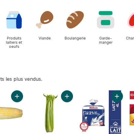
Produits
Viande
Boulangerie
Garde-
Char
laitiers et
manger
oeufs
ts les plus vendus.
raisins au panier
Ajouter Maïs deux couleurs, maïs en épis au panier
Ajouter Céleri au panier
Ajouter 