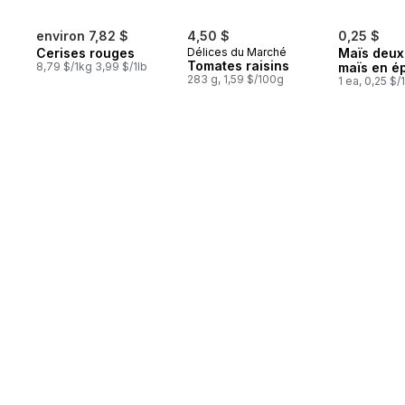
environ 7,82 $
4,50 $
0,25 $
Cerises rouges
Délices du Marché
Maïs deux
Tomates raisins
8,79 $/1kg 3,99 $/1lb
maïs en é
283 g, 1,59 $/100g
1 ea, 0,25 $/