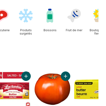
cuterie
Produits
Boissons
Fruit de mer
Boutique d
surgelés
fleurs
Lait 2% au panier
Ajouter Beurre salé. au panier
Ajouter Tomates rouges d