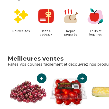
sauter Magasiner Allées
Nouveautés
Cartes-
Repas
Fruits et
cadeaux
préparés
légumes
Meilleures ventes
Faites vos courses facilement et découvrez nos produi
sauter Meilleures ventes
Ajouter Cerises rouges au panier
Ajouter Tomates 