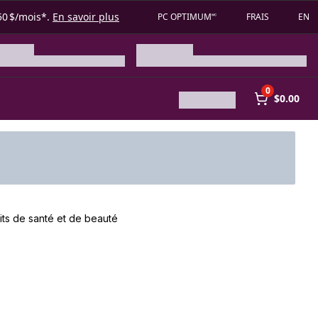
50 $/mois*.
En savoir plus
PC OPTIMUM🅪
FRAIS
EN
0
$0.00
its de santé et de beauté