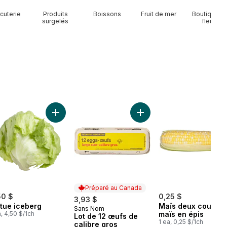
cuterie
Produits
Boissons
Fruit de mer
Boutique d
surgelés
fleurs
Beurre salé au panier
Ajouter Laitue iceberg au panier
Ajouter Lot de 12 œufs de
Préparé au Canada
50 $
0,25 $
3,93 $
itue iceberg
Maïs deux couleur
Sans Nom
Préparé au Canada
a, 4,50 $/1ch
maïs en épis
Lot de 12 œufs de
1 ea, 0,25 $/1ch
calibre gros