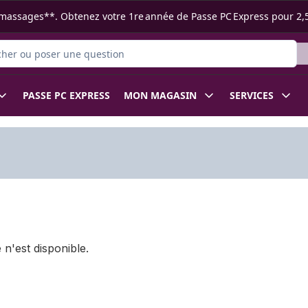
s ramassages**. Obtenez votre 1re année de Passe PC Express pour 2,
r des produits
PASSE PC EXPRESS
MON MAGASIN
SERVICES
 n'est disponible.