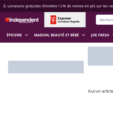
Passer au contenu principal
Passer au pied de page
💪 Livraisons gratuites illimitées + 2 % de remise en pts sur le
Recherche
ÉPICERIE
MAISON, BEAUTÉ ET BÉBÉ
JOE FRESH
Passer au filtrage du contenu
Aucun article