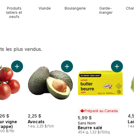
Produits
Viande
Boulangerie
Garde-
Char
laitiers et
manger
oeufs
ts les plus vendus.
eau rouge sans pépins au panier
Ajouter Tomates sur vigne rouge (1 grappe) au panier
Ajouter Avocats au panier
Ajouter 
Préparé au Canada
,26 $
2,25 $
4,
5,99 $
ur vigne
Avocats
La
Sans Nom
Préparé au Canada
rappe)
1 ea, 2,25 $/1ch
1 e
Beurre salé
,00 $/1lb
454 g, 1,32 $/100g