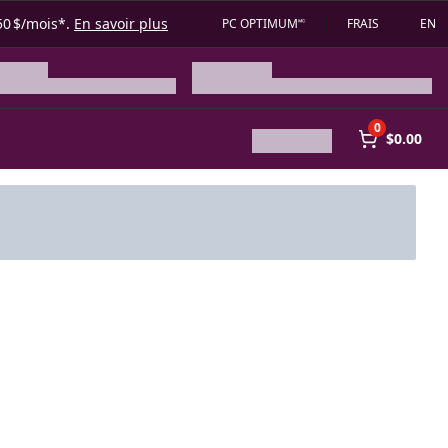
50 $/mois*.
En savoir plus
PC OPTIMUM🅪
FRAIS
EN
0
$0.00