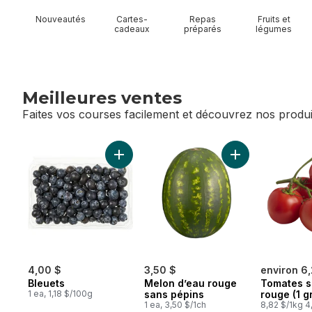
Nouveautés
Cartes-
Repas
Fruits et
cadeaux
préparés
légumes
Meilleures ventes
Faites vos courses facilement et découvrez nos produi
sauter Meilleures ventes
Ajouter Bleuets au panier
Ajouter Melon d’
4,00 $
3,50 $
environ 6
Bleuets
Melon d’eau rouge
Tomates s
1 ea, 1,18 $/100g
sans pépins
rouge (1 g
1 ea, 3,50 $/1ch
8,82 $/1kg 4