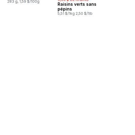
283 g, 1,59 $/100g
Raisins verts sans
pépins
5,51 $/1kg 2,50 $/1lb