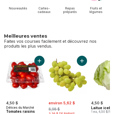
Nouveautés
Cartes-
Repas
Fruits et
cadeaux
préparés
légumes
Meilleures ventes
Faites vos courses facilement et découvrez nos
produits les plus vendus.
sauter Meilleures ventes
Ajouter Tomates raisins au panier
Ajouter Raisins ver
sale:
, formerly:
4,50 $
environ 5,62 $
4,50 $
Délices du Marché
Laitue icebe
8,98 $
Tomates raisins
1 ea, 4,50 $/1ch
3,36 $ DE RABAIS