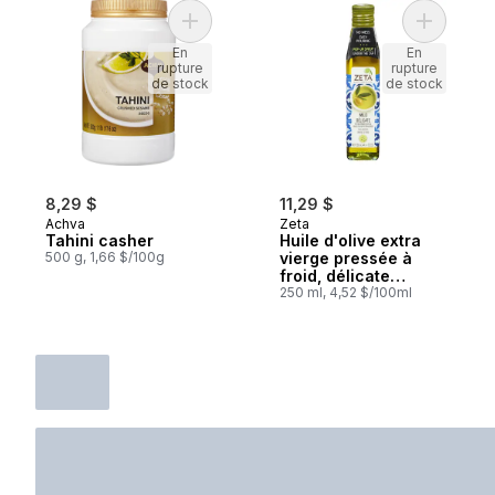
Ajouter Tahini casher au panier
Ajouter Hu
En
En
rupture
rupture
de stock
de stock
8,29 $
11,29 $
Achva
Zeta
Tahini casher
Huile d'olive extra
500 g, 1,66 $/100g
vierge pressée à
froid, délicate
casher
250 ml, 4,52 $/100ml